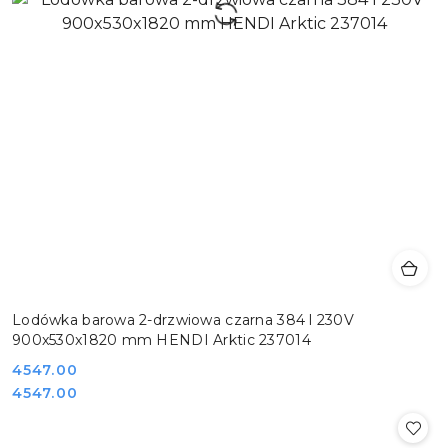
Lodówka barowa 2-drzwiowa czarna 384 l 230V
900x530x1820 mm HENDI Arktic 237014
Cena:
4547.00
Cena:
4547.00