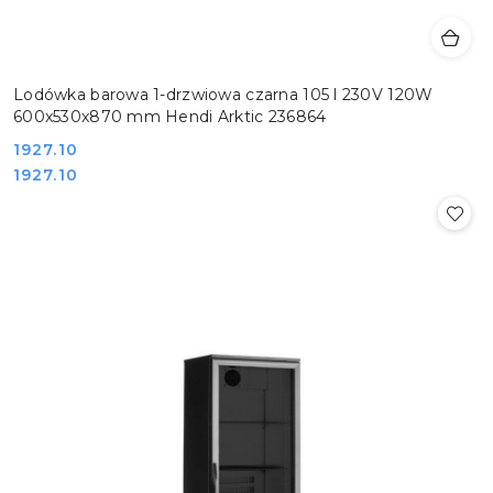
Lodówka barowa 1-drzwiowa czarna 105 l 230V 120W
600x530x870 mm Hendi Arktic 236864
Cena:
1927.10
Cena:
1927.10