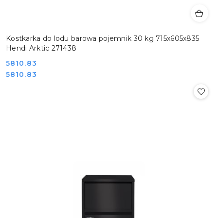
Kostkarka do lodu barowa pojemnik 30 kg 715x605x835
Hendi Arktic 271438
Cena:
5810.83
Cena:
5810.83