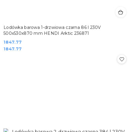
Lodówka barowa 1-drzwiowa czarna 86 l 230V
500x530x870 mm HENDI Arktic 236871
Cena:
1847.77
Cena:
1847.77