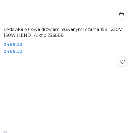
Lodówka barowa drzwiami suwanymi czarna 158 l 230V
160W HENDI Arktic 236888
Cena:
2469.53
Cena:
2469.53