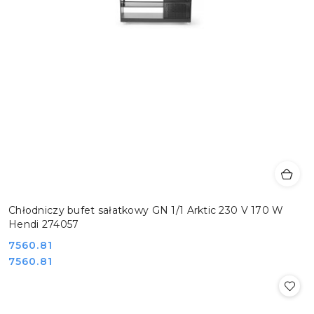
Chłodniczy bufet sałatkowy GN 1/1 Arktic 230 V 170 W
Hendi 274057
Cena:
7560.81
Cena:
7560.81