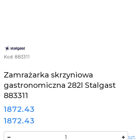
ZOBACZ
PRODUKTY
MARKI
Kod:
883311
STALGAST
Zamrażarka skrzyniowa
gastronomiczna 282l Stalgast
883311
cena:
1872.43
1872.43
Cena:
Ilość
szt.