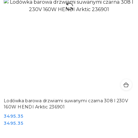
Lodówka barowa drzwiami suwanymi czarna 308 l 230V
160W HENDI Arktic 236901
Cena:
3495.35
Cena:
3495.35