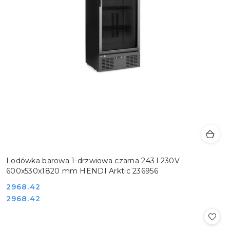
Lodówka barowa 1-drzwiowa czarna 243 l 230V
600x530x1820 mm HENDI Arktic 236956
Cena:
2968.42
Cena:
2968.42