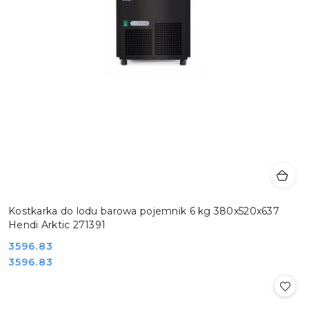
Kostkarka do lodu barowa pojemnik 6 kg 380x520x637
Hendi Arktic 271391
Cena:
3596.83
Cena:
3596.83