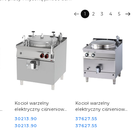
1
2
3
4
5
DO KOSZYKA
DO KOSZYKA
Kocioł warzelny
Kocioł warzelny
elektryczny ciśnieniowy
elektryczny ciśnieniowy
0E
100 l BIA 90/100E
100 l BIA100-98 ET RM
Cena:
30213.90
Cena:
37627.55
REDFOX 00008757
GASTRO 00008750
Cena:
Cena:
30213.90
37627.55