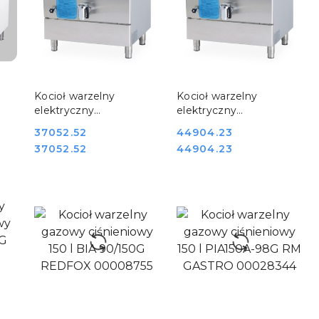
DO KOSZYKA
DO KOSZYKA
Kocioł warzelny
Kocioł warzelny
elektryczny
elektryczny
 BI
gastronomiczny
gastronomiczny
Cena:
37052.52
Cena:
44904.23
wolnostojący 50 l RM
wolnostojący 50 l RM
Cena:
Cena:
37052.52
44904.23
GASTRO 00000980
GASTRO 00028300