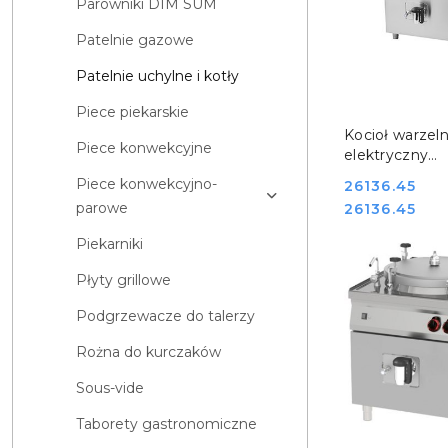
Parowniki DIM SUM
Patelnie gazowe
Patelnie uchylne i kotły
Piece piekarskie
DO KO
Kocioł warzel
Piece konwekcyjne
elektryczny
gastronomiczn
Piece konwekcyjno-
Cena:
26136.45
90/150E RED
Cena:
parowe
26136.45
00008758
Piekarniki
Płyty grillowe
Podgrzewacze do talerzy
Rożna do kurczaków
Sous-vide
Taborety gastronomiczne