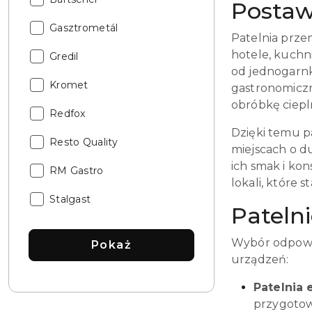
Postaw
Katalog:
Gasztrometál
Patelnia prze
hotele, kuchn
Katalog:
Gredil
od jednogarnko
Katalog:
Kromet
gastronomiczn
obróbkę ciepl
Katalog:
Redfox
Dzięki temu p
Katalog:
Resto Quality
miejscach o d
ich smak i ko
Katalog:
RM Gastro
lokali, które 
Katalog:
Stalgast
Pateln
Wybór odpowie
Pokaż
urządzeń:
Patelnia
przygotowa