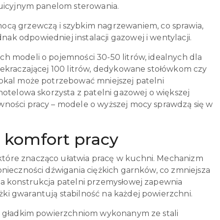
ntuicyjnym panelom sterowania.
mocą grzewczą i szybkim nagrzewaniem, co sprawia,
ak odpowiedniej instalacji gazowej i wentylacji.
h modeli o pojemności 30-50 litrów, idealnych dla
zekraczającej 100 litrów, dedykowane stołówkom czy
lokal może potrzebować mniejszej patelni
hotelowa skorzysta z patelni gazowej o większej
wności pracy – modele o wyższej mocy sprawdzą się w
a komfort pracy
tóre znacząco ułatwia pracę w kuchni. Mechanizm
nieczności dźwigania ciężkich garnków, co zmniejsza
na konstrukcja patelni przemysłowej zapewnia
i gwarantują stabilność na każdej powierzchni.
ki gładkim powierzchniom wykonanym ze stali