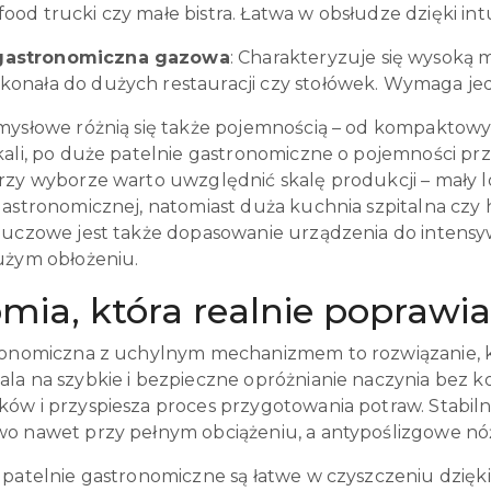
 food trucki czy małe bistra. Łatwa w obsłudze dzięki i
 gastronomiczna gazowa
: Charakteryzuje się wysoką 
skonała do dużych restauracji czy stołówek. Wymaga jedn
mysłowe różnią się także pojemnością – od kompaktowyc
kali, po duże patelnie gastronomiczne o pojemności pr
rzy wyborze warto uwzględnić skalę produkcji – mały 
gastronomicznej, natomiast duża kuchnia szpitalna czy 
luczowe jest także dopasowanie urządzenia do intensy
użym obłożeniu.
mia, która realnie poprawi
ronomiczna z uchylnym mechanizmem to rozwiązanie, k
la na szybkie i bezpieczne opróżnianie naczynia bez ko
ów i przyspiesza proces przygotowania potraw. Stabil
o nawet przy pełnym obciążeniu, a antypoślizgowe nóżk
 patelnie gastronomiczne są łatwe w czyszczeniu dzię