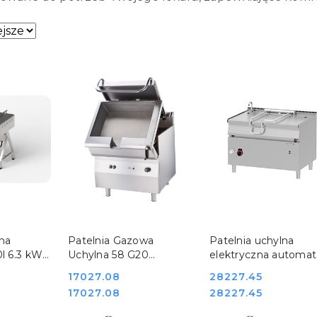
sze.
SZYKA
DO KOSZYKA
DO KOSZYKA
lna
Patelnia Gazowa
Patelnia uchylna
0l 6.3 kW
Uchylna 58 G20
elektryczna automat
 Gredil
Stalgast 9740010
przechył BRM 90/12
Cena:
17027.08
Cena:
28227.45
REDFOX 00016551
Cena:
Cena:
17027.08
28227.45