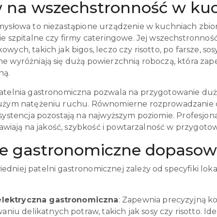
 na wszechstronność w kuc
mysłowa to niezastąpione urządzenie w kuchniach zbiorow
ie szpitalne czy firmy cateringowe. Jej wszechstronno
wych, takich jak bigos, leczo czy risotto, po farsze, so
e wyróżniają się dużą powierzchnią roboczą, która za
ną.
atelnia gastronomiczna pozwala na przygotowanie dużyc
użym natężeniu ruchu. Równomierne rozprowadzanie cie
nsystencja pozostają na najwyższym poziomie. Profesjon
stawiają na jakość, szybkość i powtarzalność w przygoto
ie gastronomiczne dopasow
dniej patelni gastronomicznej zależy od specyfiki loka
 elektryczna gastronomiczna
: Zapewnia precyzyjną ko
niu delikatnych potraw, takich jak sosy czy risotto. Ide