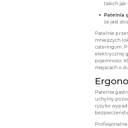
takich jak
Patelnia
że jest do
Patelnie prze
mniejszych lo
cateringom. P
elektrycznej 
pojemności. K
miejscach o d
Ergono
Patelnia gast
uchylny pozwa
ryzyko wypadk
bezpieczeństw
Profesjonalne