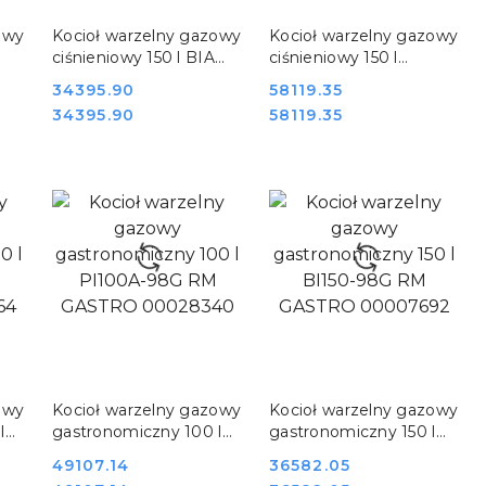
DO KOSZYKA
DO KOSZYKA
owy
Kocioł warzelny gazowy
Kocioł warzelny gazowy
ciśnieniowy 150 l BIA
ciśnieniowy 150 l
90/150G REDFOX
PIA150A-98G RM
Cena:
34395.90
Cena:
58119.35
00008755
GASTRO 00028344
Cena:
Cena:
34395.90
58119.35
DO KOSZYKA
DO KOSZYKA
owy
Kocioł warzelny gazowy
Kocioł warzelny gazowy
l
gastronomiczny 100 l
gastronomiczny 150 l
PI100A-98G RM
BI150-98G RM GASTRO
Cena:
49107.14
Cena:
36582.05
GASTRO 00028340
00007692