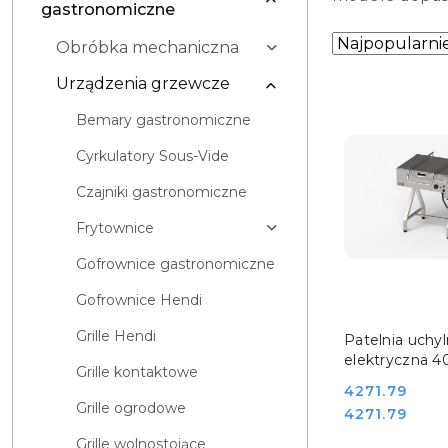
gastronomiczne
Zastosowano
Sortuj
Obróbka mechaniczna
według
sortowanie:
Urządzenia grzewcze
Najpopularniej
Bemary gastronomiczne
Cyrkulatory Sous-Vide
Czajniki gastronomiczne
Frytownice
Gofrownice gastronomiczne
Gofrownice Hendi
DO KO
Grille Hendi
Patelnia uchy
elektryczna 4
Grille kontaktowe
400V Stalgast
Cena:
4271.79
778003
Grille ogrodowe
Cena:
4271.79
Grille wolnostojące