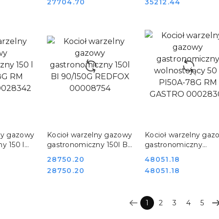
Cena:
Cena:
27704.70
35212.44
08748
SZYKA
DO KOSZYKA
DO KOSZYKA
ny gazowy
Kocioł warzelny gazowy
Kocioł warzelny gaz
y 150 l
gastronomiczny 150l BI
gastronomiczny
RM
90/150G REDFOX
wolnostojący 50 l
Cena:
28750.20
Cena:
48051.18
28342
00008754
PI50A-78G RM
Cena:
Cena:
28750.20
48051.18
GASTRO 00028301
1
2
3
4
5