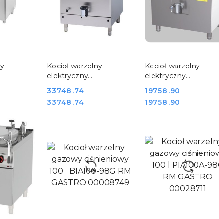
SZYKA
DO KOSZYKA
DO KOSZYKA
ny
Kocioł warzelny
Kocioł warzelny
elektryczny
elektryczny
y 150 l BI
gastronomiczny 150 l
gastronomiczny 50 l
Cena:
33748.74
Cena:
19758.90
FOX
BI150-98 ET RM
70/80 50E REDFOX
Cena:
Cena:
33748.74
19758.90
GASTRO 00007670
00028572