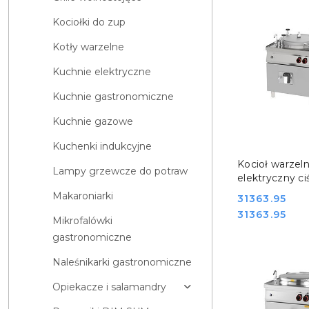
Kociołki do zup
Kotły warzelne
Kuchnie elektryczne
Kuchnie gastronomiczne
Kuchnie gazowe
Kuchenki indukcyjne
DO KO
Kocioł warzel
Lampy grzewcze do potraw
elektryczny c
150 l BIA 90/1
Makaroniarki
Cena:
31363.95
REDFOX 000
Cena:
31363.95
Mikrofalówki
gastronomiczne
Naleśnikarki gastronomiczne
Opiekacze i salamandry