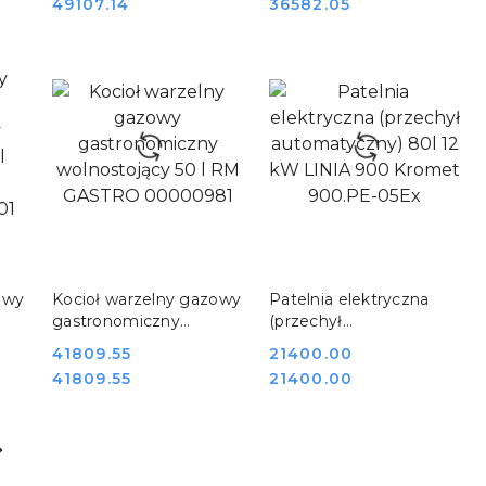
Cena:
Cena:
49107.14
36582.05
DO KOSZYKA
DO KOSZYKA
owy
Kocioł warzelny gazowy
Patelnia elektryczna
gastronomiczny
(przechył
wolnostojący 50 l RM
automatyczny) 80l 12
Cena:
41809.55
Cena:
21400.00
GASTRO 00000981
kW LINIA 900 Kromet
Cena:
Cena:
41809.55
21400.00
900.PE-05Ex