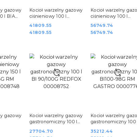
SZYKA
DO KOSZYKA
DO KOSZYKA
ny gazowy
Kocioł warzelny gazowy
Kocioł warzelny gaz
0 l BIA
ciśnieniowy 100 l
ciśnieniowy 100 l
FOX
BIA100-98G RM
PIA100A-98G RM
Cena:
41809.55
Cena:
56749.74
GASTRO 00008749
GASTRO 00028711
Cena:
Cena:
41809.55
56749.74
SZYKA
DO KOSZYKA
DO KOSZYKA
ny gazowy
Kocioł warzelny gazowy
Kocioł warzelny gaz
gastronomiczny 100 l
gastronomiczny 100 
y 150 l
BI 90/100G REDFOX
BI100-98G RM
Cena:
27704.70
Cena:
35212.44
RM
00008752
GASTRO 00007764