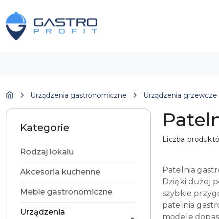
Przejdź do treści głównej
Przejdź do wyszukiwarki
Przejdź do moje konto
Przejdź do menu głównego
Przejdź do stopki
Urządzenia gastronomiczne
Urządzenia grzewcze
Patel
Kategorie
Liczba produkt
Rodzaj lokalu
Patelnia gastr
Akcesoria kuchenne
Dzięki dużej 
Meble gastronomiczne
szybkie przygo
patelnia gastr
Urządzenia
modele dopaso