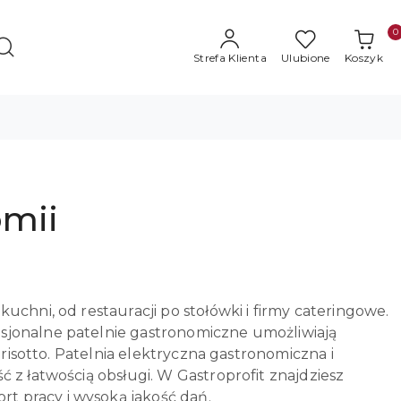
0
Strefa Klienta
Ulubione
Koszyk
omii
uchni, od restauracji po stołówki i firmy cateringowe.
sjonalne patelnie gastronomiczne umożliwiają
 risotto. Patelnia elektryczna gastronomiczna i
 z łatwością obsługi. W Gastroprofit znajdziesz
t pracy i wysoką jakość dań.