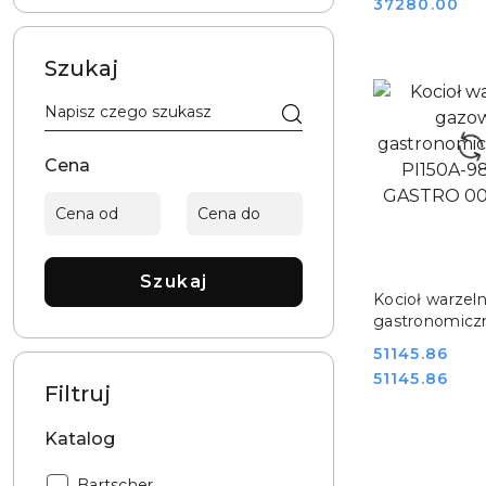
Cena:
37280.00
GASTRO 000
Szukaj
Cena
Szukaj
DO KO
Kocioł warzel
gastronomiczn
PI150A-98G 
Cena:
51145.86
GASTRO 000
Cena:
51145.86
Filtruj
Katalog
Katalog:
Bartscher