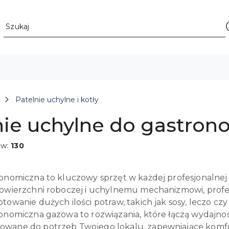
Patelnie uchylne i kotły
nie uchylne do gastron
ów:
130
onomiczna to kluczowy sprzęt w każdej profesjonalnej k
powierzchni roboczej i uchylnemu mechanizmowi, profe
towanie dużych ilości potraw, takich jak sosy, leczo czy
onomiczna gazowa to rozwiązania, które łączą wydajność
wane do potrzeb Twojego lokalu, zapewniające komfor