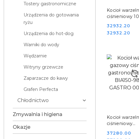
Tostery gastronomiczne
DO KO
Kocioł warzel
Urządzenia do gotowania
ciśnieniowy 10
ryżu
90/100G RED
Cena:
32932.20
00008753
Cena:
32932.20
Urządzenia do hot-dog
Warniki do wody
Wędzarnie
Witryny grzewcze
Zaparzacze do kawy
Grafen Perfecta
Chłodnictwo
Zmywalnia i higiena
DO KO
Kocioł warzel
ciśnieniowy
Okazje
gastronomiczn
Cena:
37280.00
BIA150-98G 