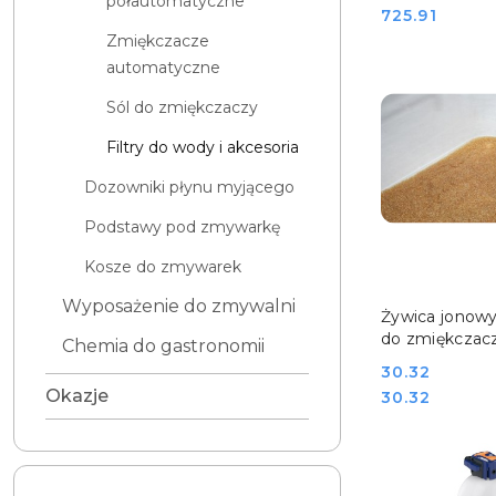
półautomatyczne
Cena:
725.91
Zmiękczacze
automatyczne
Sól do zmiękczaczy
Filtry do wody i akcesoria
Dozowniki płynu myjącego
Podstawy pod zmywarkę
Kosze do zmywarek
Wyposażenie do zmywalni
DO KO
Żywica jonow
do zmiękczac
Chemia do gastronomii
uzdatniacza w
Cena:
30.32
RM GASTRO 
Okazje
Cena:
30.32