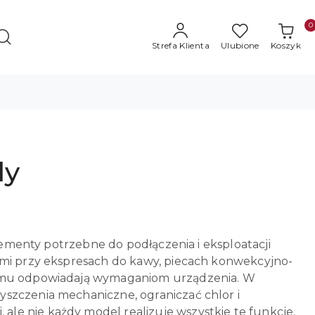
0
Strefa Klienta
Ulubione
Koszyk
dy
elementy potrzebne do podłączenia i eksploatacji
ymi przy ekspresach do kawy, piecach konwekcyjno-
stemu odpowiadają wymaganiom urządzenia. W
szczenia mechaniczne, ograniczać chlor i
le nie każdy model realizuje wszystkie te funkcje.