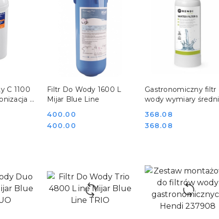
SZYKA
DO KOSZYKA
DO KOSZYKA
ity C 1100
Filtr Do Wody 1600 L
Gastronomiczny filtr
nizacja i
Mijar Blue Line
wody wymiary średn
ność
135 mm wysokość 3
Cena:
400.00
Cena:
368.08
8
mm Hendi 237878
Cena:
Cena:
400.00
368.08