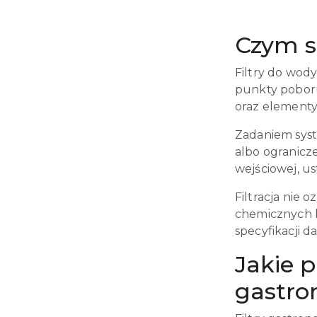
Czym s
Filtry do wod
punkty poboru
oraz elementy
Zadaniem sys
albo ogranicz
wejściowej, us
Filtracja nie 
chemicznych l
specyfikacji 
Jakie 
gastro