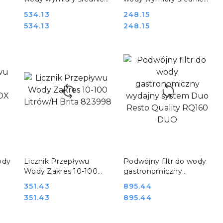
173 mm wysokość 395
87 mm wysokość 562
Cena:
534.13
Cena:
248.15
mm Hendi 237793
mm Hendi 237885
Cena:
Cena:
534.13
248.15
DO KOSZYKA
DO KOSZYKA
ody
Licznik Przepływu
Podwójny filtr do wody
Wody Zakres 10-100
gastronomiczny
Litrów/H Brita 823998
wydajny system Duo
Cena:
351.43
Cena:
895.44
Resto Quality RQ160
Cena:
Cena:
351.43
895.44
DUO