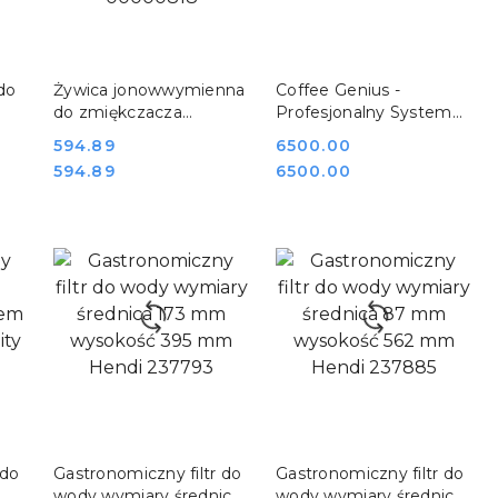
DO KOSZYKA
DO KOSZYKA
do
Żywica jonowwymienna
Coffee Genius -
do zmiękczacza
Profesjonalny System
uzdatniacza wody 25 l
Uzdatniania Wody dla
Cena:
594.89
Cena:
6500.00
RM GASTRO 00000818
Perfekcyjnej Kawy Mijar
Cena:
Cena:
594.89
6500.00
CFG 60
DO KOSZYKA
DO KOSZYKA
 do
Gastronomiczny filtr do
Gastronomiczny filtr do
wody wymiary średnica
wody wymiary średnica