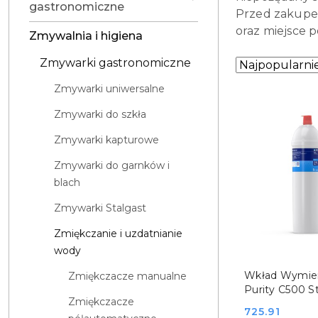
gastronomiczne
Przed zakupem
oraz miejsce 
Zmywalnia i higiena
Zmywarki gastronomiczne
Zastosowano
Sortuj
według
sortowanie:
Zmywarki uniwersalne
Najpopularniej
Zmywarki do szkła
Zmywarki kapturowe
Zmywarki do garnków i
blach
Zmywarki Stalgast
Zmiękczanie i uzdatnianie
wody
DO KO
Wkład Wymie
Zmiękczacze manualne
Purity C500 S
Zmiękczacze
Oryginalny Br
Cena:
725.91