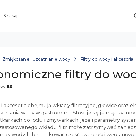
Zmiękczanie i uzdatnianie wody
Filtry do wody i akcesoria
onomiczne filtry do wo
ów:
63
 i akcesoria obejmują wkłady filtracyjne, głowice oraz 
tniania wody w gastronomii. Stosuje się je między inn
tkarkach do lodu i zmywarkach, jeżeli parametry sy
 zastosowanego wkładu filtr może zatrzymywać zanieczy
mak wody lub redukować część twardości węglanowej, a