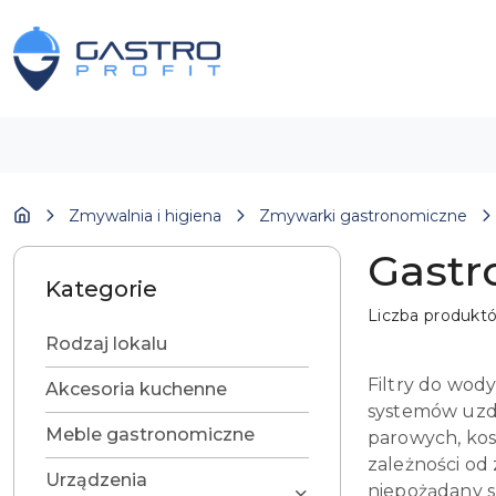
Przejdź do treści głównej
Przejdź do wyszukiwarki
Przejdź do moje konto
Przejdź do menu głównego
Przejdź do stopki
Zmywalnia i higiena
Zmywarki gastronomiczne
Gastr
Kategorie
Liczba produkt
Rodzaj lokalu
Filtry do wody
Akcesoria kuchenne
systemów uzda
Meble gastronomiczne
parowych, kos
zależności od
Urządzenia
niepożądany s