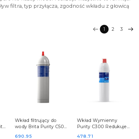
w filtra, typ przyłącza, zgodność wkładu z głowicą
1
2
3
DO KOSZYKA
DO KOSZYKA
o
Wkład filtrujący do
Wkład Wymienny
ity
wody Brita Purity C500
Purity C300 Redukuje
Hendi 1002045
Twardość Wody Brita
Cena:
690.95
Cena:
478.71