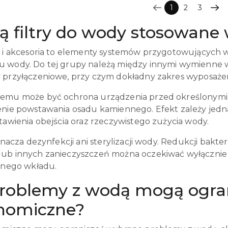
1
2
3
ą filtry do wody stosowane
y i akcesoria to elementy systemów przygotowujących 
 wody. Do tej grupy należą między innymi wymienne w
 przyłączeniowe, przy czym dokładny zakres wyposaże
temu może być ochrona urządzenia przed określonymi
enie powstawania osadu kamiennego. Efekt zależy jednak
tawienia obejścia oraz rzeczywistego zużycia wody.
oznacza dezynfekcji ani sterylizacji wody. Redukcji bakte
ub innych zanieczyszczeń można oczekiwać wyłącznie
danego wkładu.
problemy z wodą mogą ograni
nomiczne?