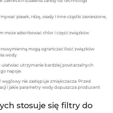
zakres ich działania zależy od technologii
wać piasek, rdzę, osady i inne cząstki zawieszone,
ym może adsorbować chlor i część związków
onowymienną mogą ograniczać ilość związków
ia wody.
e ułatwiać utrzymanie bardziej powtarzalnych
go napoje.
d węglowy nie zastępuje zmiękczacza. Przed
lacji i jakie parametry wody dopuszcza producent
h stosuje się filtry do