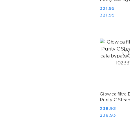
119x108x268 
Cena:
321.95
1010734
Cena:
321.95
DO KO
Głowica filtra 
Purity C Stea
cala bypass 0
Cena:
238.93
1023325
Cena:
238.93