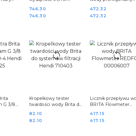
mm Hendi
średnica 173 mm
system filtracji Resto
Cena:
746.30
Cena:
472.32
przyłącze 3/8 Hendi
Quality RQ160
Cena:
Cena:
746.30
472.32
237861
SZYKA
DO KOSZYKA
DO KOSZYKA
Brita
Kropelkowy tester
Licznik przepływu w
m G 3/8
twardości wody Brita do
BRITA Flowmeter
-4 Hendi
systemów filtracji Hendi
REDFOX 00006007
Cena:
82.10
Cena:
417.15
710403
Cena:
Cena:
82.10
417.15