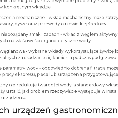
nomiczne mogą ograniczać wybrane problemy z wodą, ale 
 w konkretnym wkładzie.
zczenia mechaniczne - wkład mechaniczny może zatrzymy
awory, dysze oraz przewody o niewielkiej średnicy.
z niepożądany smak i zapach - wkład z węglem aktywn
ych na właściwości organoleptyczne wody.
węglanowa - wybrane wkłady wykorzystujące żywicę j
ialnych za osadzanie się kamienia podczas podgrzewan
ne parametry wody - odpowiednio dobrana filtracja moż
pracy ekspresu, pieca lub urządzenia przygotowujące
czny nie redukuje twardości wody, a standardowy wkła
y ustalić, jaki problem rzeczywiście występuje w insta
 urządzenia.
ch urządzeń gastronomicznyc