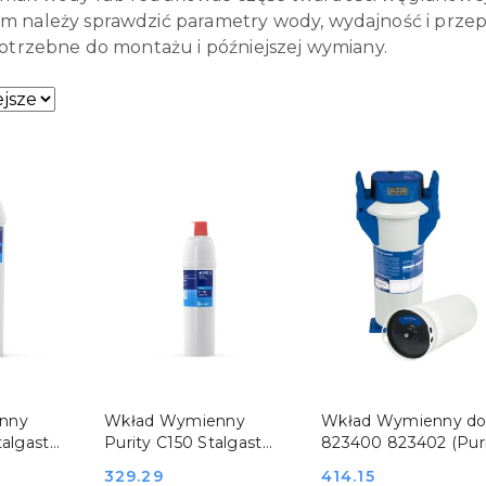
 należy sprawdzić parametry wody, wydajność i przepły
potrzebne do montażu i późniejszej wymiany.
sze.
SZYKA
DO KOSZYKA
DO KOSZYKA
nny
Wkład Wymienny
Wkład Wymienny d
talgast
Purity C150 Stalgast
823400 823402 (Pur
ita 822825
Brita 822829
450) Stalgast Brita
Cena:
329.29
Cena:
414.15