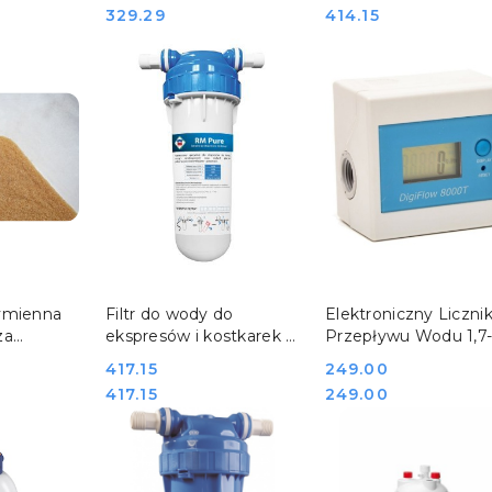
823401
Cena:
Cena:
329.29
414.15
SZYKA
DO KOSZYKA
DO KOSZYKA
ymienna
Filtr do wody do
Elektroniczny Liczni
za
ekspresów i kostkarek -
Przepływu Wodu 1,7
ody 1 l
wydajność 1600 l RM
14,5l/Min Mijar DigiF
Cena:
417.15
Cena:
249.00
00000819
PURE REDFOX
Cena:
Cena:
417.15
249.00
00010630