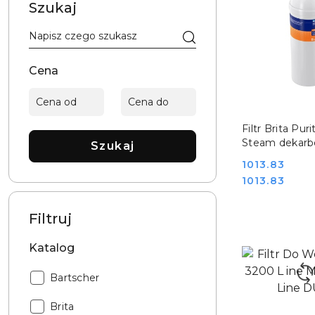
Szukaj
Cena
DO KO
Filtr Brita Pur
Steam dekarbo
Szukaj
wysoka wydaj
Cena:
1013.83
Hendi 102332
Cena:
1013.83
Filtruj
Katalog
Katalog:
Bartscher
Katalog:
Brita