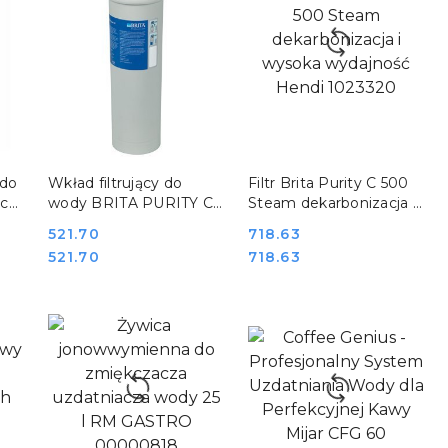
DO KOSZYKA
DO KOSZYKA
 do
Wkład filtrujący do
Filtr Brita Purity C 500
ica
wody BRITA PURITY C
Steam dekarbonizacja i
84
Quell ST REDFOX
wysoka wydajność
Cena:
521.70
Cena:
718.63
00006005
Hendi 1023320
Cena:
Cena:
521.70
718.63