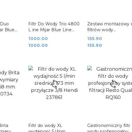
SZYKA
DO KOSZYKA
DO KOSZYKA
 Duo
Filtr Do Wody Trio 4800
Zestaw montażowy 
ar Blue
L ine Mijar Blue Line
filtrów wody
TRIO
gastronomicznych
Cena:
1000.00
Cena:
155.90
Hendi 237908
Cena:
Cena:
1000.00
155.90
SZYKA
DO KOSZYKA
DO KOSZYKA
Brita
Filtr do wody XL
Gastronomiczny filtr
miary
wydajność 5 l/min
wody profesjonalny