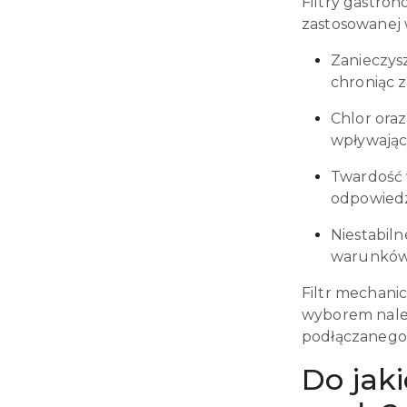
Filtry gastro
zastosowanej
Zanieczys
chroniąc z
Chlor ora
wpływając
Twardość 
odpowiedz
Niestabil
warunków 
Filtr mechani
wyborem należ
podłączanego
Do jaki