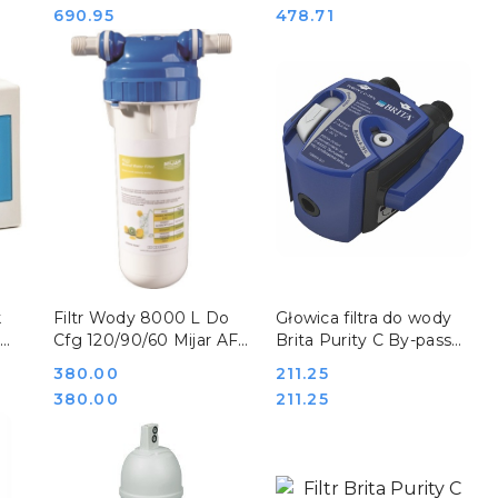
822827
Cena:
Cena:
690.95
478.71
DO KOSZYKA
DO KOSZYKA
k
Filtr Wody 8000 L Do
Głowica filtra do wody
-
Cfg 120/90/60 Mijar AF-
Brita Purity C By-pass
low
C2
0-70% gwint 3/8 cala
Cena:
380.00
Cena:
211.25
Hendi 1013637
Cena:
Cena:
380.00
211.25