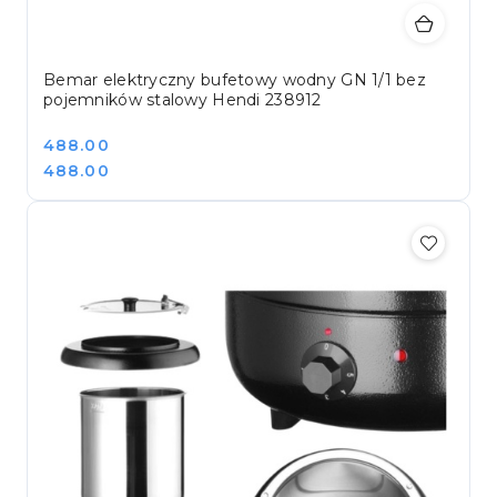
Bemar elektryczny bufetowy wodny GN 1/1 bez
pojemników stalowy Hendi 238912
Cena:
488.00
Cena:
488.00