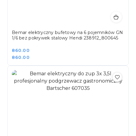
Bemar elektryczny bufetowy na 6 pojemników GN
1/6 bez pokrywek stalowy Hendi 238912_800645
Cena:
860.00
Cena:
860.00