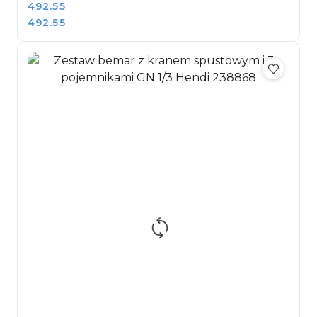
Cena:
492.55
Cena:
492.55