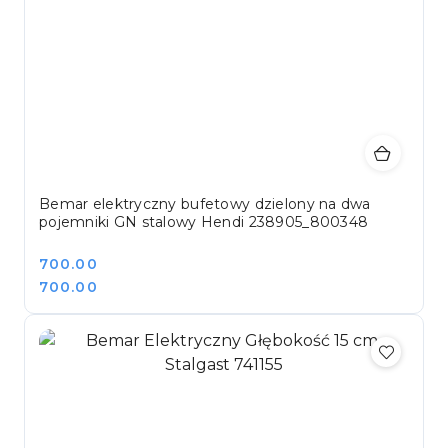
Bemar elektryczny bufetowy dzielony na dwa
pojemniki GN stalowy Hendi 238905_800348
Cena:
700.00
Cena:
700.00