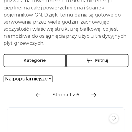
pozwala na równomierne rozkładanie energii
cieplnej na całej powierzchni dna i ścianek
pojemników GN. Dzięki temu dania są gotowe do
serwowania przez wiele godzin, zachowując
soczystość i właściwą strukturę białkową, co jest
niemożliwe do osiągnięcia przy użyciu tradycyjnych
płyt grzewczych.
Kategorie
Filtruj
Zastosowano
Sortuj
według
sortowanie:
Najpopularniejsze.