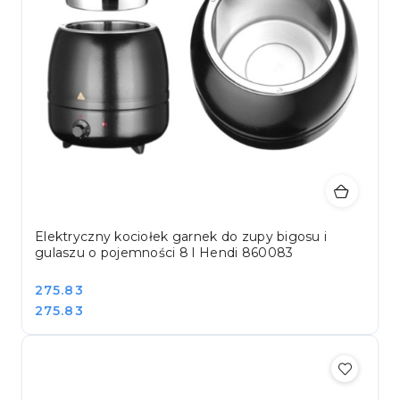
Elektryczny kociołek garnek do zupy bigosu i
gulaszu o pojemności 8 l Hendi 860083
Cena:
275.83
Cena:
275.83