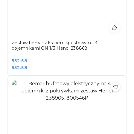
Zestaw bemar z kranem spustowym i 3
pojemnikami GN 1/3 Hendi 238868
Cena:
552.58
Cena:
552.58