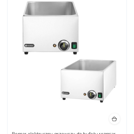
Bemar elektryczny grzewczy do bufetu rozmiar