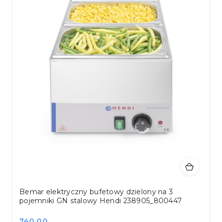
Bemar elektryczny bufetowy dzielony na 3
pojemniki GN stalowy Hendi 238905_800447
Cena:
740.00