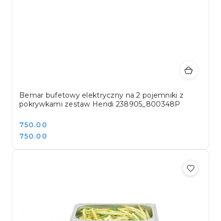
Bemar bufetowy elektryczny na 2 pojemniki z
pokrywkami zestaw Hendi 238905_800348P
Cena:
750.00
Cena:
750.00