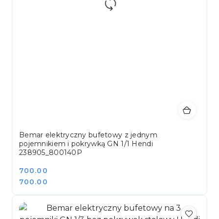
Bemar elektryczny bufetowy z jednym
pojemnikiem i pokrywką GN 1/1 Hendi
238905_800140P
Cena:
700.00
Cena:
700.00