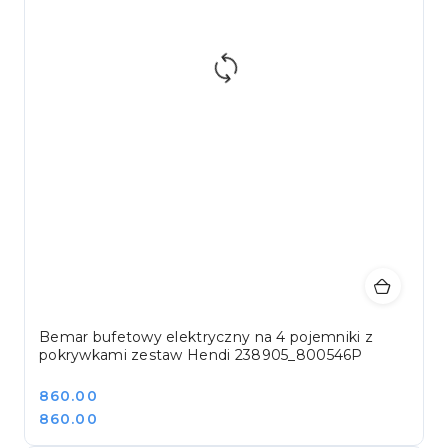
Bemar bufetowy elektryczny na 4 pojemniki z
pokrywkami zestaw Hendi 238905_800546P
Cena:
860.00
Cena:
860.00