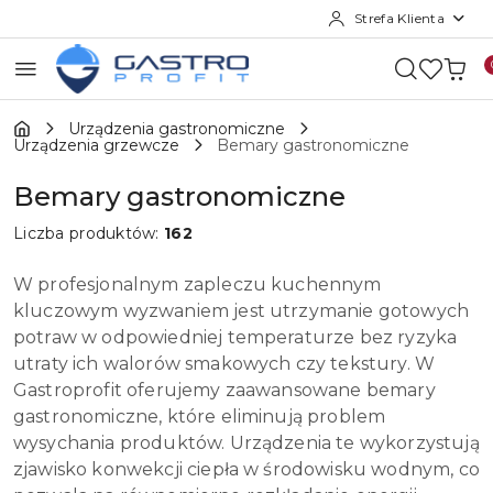
Strefa Klienta
Przejdź do treści głównej
Przejdź do wyszukiwarki
Przejdź do moje konto
Przejdź do menu głównego
Przejdź do stopki
Urządzenia gastronomiczne
Urządzenia grzewcze
Bemary gastronomiczne
Bemary gastronomiczne
Liczba produktów:
162
W profesjonalnym zapleczu kuchennym
kluczowym wyzwaniem jest utrzymanie gotowych
potraw w odpowiedniej temperaturze bez ryzyka
utraty ich walorów smakowych czy tekstury. W
Gastroprofit oferujemy zaawansowane bemary
gastronomiczne, które eliminują problem
wysychania produktów. Urządzenia te wykorzystują
zjawisko konwekcji ciepła w środowisku wodnym, co