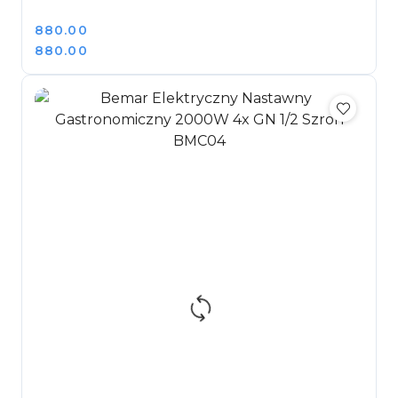
Cena:
880.00
Cena:
880.00