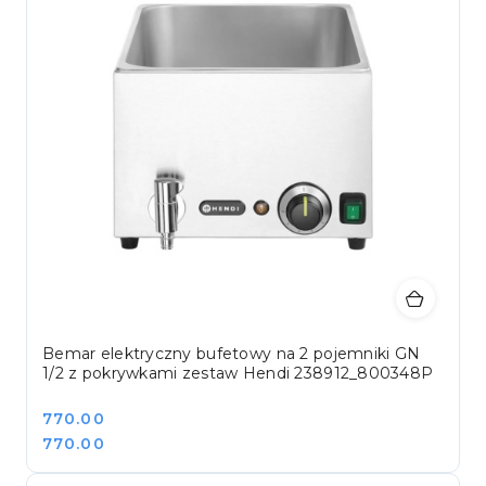
Bemar elektryczny bufetowy na 2 pojemniki GN
1/2 z pokrywkami zestaw Hendi 238912_800348P
Cena:
770.00
Cena:
770.00