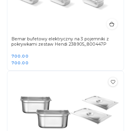
Bemar bufetowy elektryczny na 3 pojemniki z
pokrywkami zestaw Hendi 238905_800447P
Cena:
700.00
Cena:
700.00