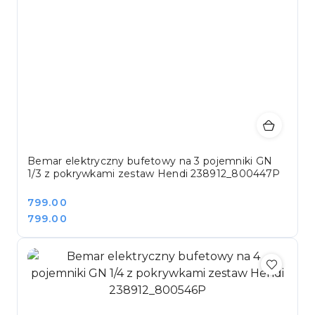
Bemar elektryczny bufetowy na 3 pojemniki GN
1/3 z pokrywkami zestaw Hendi 238912_800447P
Cena:
799.00
Cena:
799.00