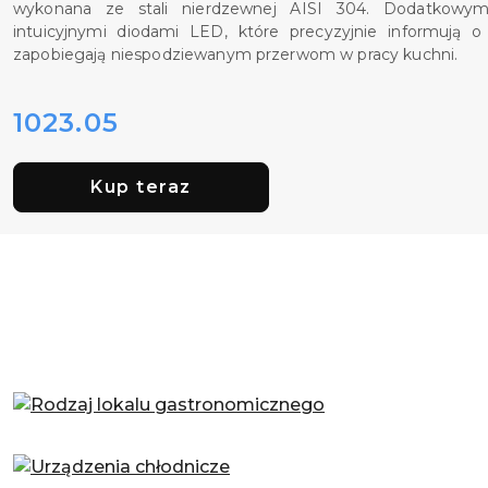
wykonana ze stali nierdzewnej AISI 304. Dodatkowy
intuicyjnymi diodami LED, które precyzyjnie informują o 
zapobiegają niespodziewanym przerwom w pracy kuchni.
1023.05
Cena:
Kup teraz