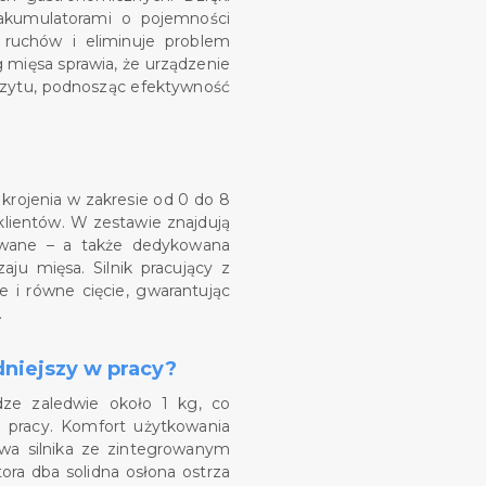
akumulatorami o pojemności
ruchów i eliminuje problem
g mięsa sprawia, że urządzenie
czytu, podnosząc efektywność
krojenia w zakresie od 0 do 8
lientów. W zestawie znajdują
owane – a także dedykowana
ju mięsa. Silnik pracujący z
 i równe cięcie, gwarantując
.
dniejszy w pracy?
ze zaledwie około 1 kg, co
j pracy. Komfort użytkowania
wa silnika ze zintegrowanym
a dba solidna osłona ostrza