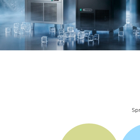
Kostkarki Arktic
Kostkarki Arktic
Pomiń wyróżnione elementy
Spr