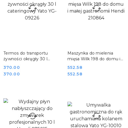
DO KOSZYKA
DO KOSZYKA
Termos do transportu
Maszynka do mielenia
żywności okrągły 30 l
mięsa Wilk 198 do domu i
cateringowy Yato YG-
małej gastronomii Hendi
Cena:
370.00
Cena:
552.58
09226
210864
Cena:
Cena:
370.00
552.58