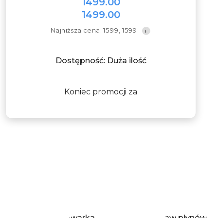
1499.00
Cena
1499.00
promocyjna:
Cena
Najniższa
Najniższa cena:
1599
,
1599
promocyjna:
cena
z
30
Dostępność:
Duża ilość
dni
przed
obniżką
Koniec promocji za
Pomiń wyróżnione elementy