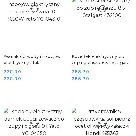
DO KOSZYKA
DO KOSZYKA
Warnik do wody i napojów
Kociołek elektryczny do
elektryczny stal
zup i gulaszu 8,5 l Stalgast
nierdzewna 10 l 1650W
432100
Cena:
220.00
Cena:
288.70
Yato YG-04310
Cena:
Cena:
220.00
288.70