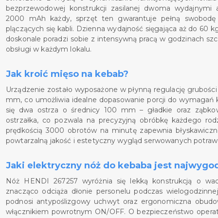
bezprzewodowej konstrukcji zasilanej dwoma wydajnymi 
2000 mAh każdy, sprzęt ten gwarantuje pełną swobodę 
plączących się kabli. Dzienna wydajność sięgająca aż do 60 k
doskonale poradzi sobie z intensywną pracą w godzinach sz
obsługi w każdym lokalu.
Jak kroić mięso na kebab?
Urządzenie zostało wyposażone w płynną regulację grubości 
mm, co umożliwia idealne dopasowanie porcji do wymagań k
się dwa ostrza o średnicy 100 mm – gładkie oraz ząbk
ostrzałka, co pozwala na precyzyjną obróbkę każdego rodza
prędkością 3000 obrotów na minutę zapewnia błyskawiczne
powtarzalną jakość i estetyczny wygląd serwowanych potraw
Jaki elektryczny nóż do kebaba jest najwygo
Nóż HENDI 267257 wyróżnia się lekką konstrukcją o wad
znacząco odciąża dłonie personelu podczas wielogodzinne
podnosi antypoślizgowy uchwyt oraz ergonomiczna obudo
włącznikiem powrotnym ON/OFF. O bezpieczeństwo operator