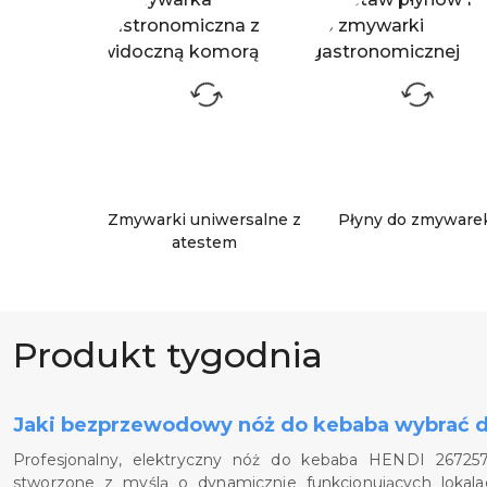
Zmywarki uniwersalne z
Płyny do zmyware
atestem
Produkt tygodnia
Pomiń promowany produkt
Jaki bezprzewodowy nóż do kebaba wybrać d
Profesjonalny, elektryczny nóż do kebaba HENDI 26725
stworzone z myślą o dynamicznie funkcjonujących lokala