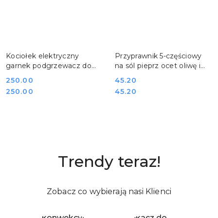
DO KOSZYKA
DO KOSZYKA
Kociołek elektryczny
Przyprawnik 5-częściowy
garnek podgrzewacz do
na sól pieprz ocet oliwę i
zupy i bigosu 9 l Yato YG-
wykałaczki Hendi 465363
Cena:
250.00
Cena:
45.20
04250
Cena:
Cena:
250.00
45.20
Trendy teraz!
Zobacz co wybierają nasi Klienci