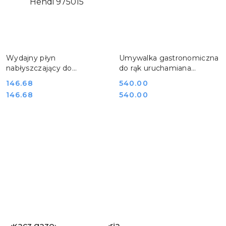
DO KOSZYKA
DO KOSZYKA
Wydajny płyn
Umywalka gastronomiczna
nabłyszczający do
do rąk uruchamiana
zmywarek profesjonalnych
kolanem stalowa Yato YG-
Cena:
146.68
Cena:
540.00
10 l Hendi 975015
10010
Cena:
Cena:
146.68
540.00