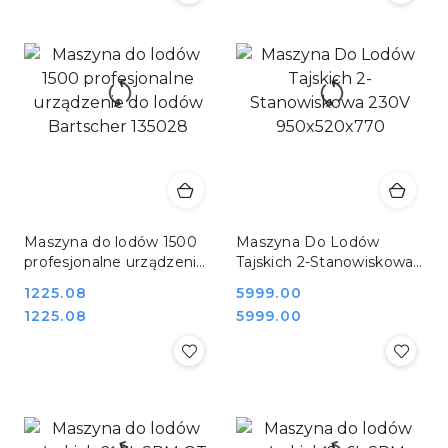
Maszyna do lodów 1500
Maszyna Do Lodów
profesjonalne urządzenie
Tajskich 2-Stanowiskowa
do lodów Bartscher
230V 950x520x770
Cena:
1225.08
Cena:
5999.00
135028
Cena:
Cena:
1225.08
5999.00