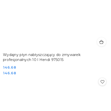
Wydajny płyn nabłyszczający do zmywarek
profesjonalnych 10 l Hendi 975015
Cena:
146.68
Cena:
146.68