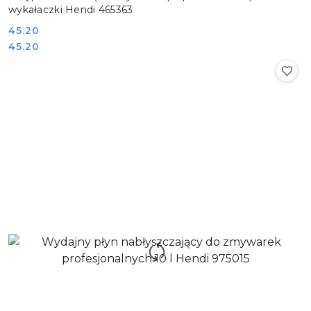
wykałaczki Hendi 465363
Cena:
45.20
Cena:
45.20