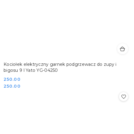
Kociołek elektryczny garnek podgrzewacz do zupy i
bigosu 9 l Yato YG-04250
Cena:
250.00
Cena:
250.00