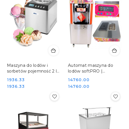
Maszyna do lodów i
Automat maszyna do
sorbetów pojemność 2 l
lodów softPRO |
Hendi 274231
CookPRO 510010001
Cena:
1936.33
Cena:
14760.00
Cena:
Cena:
1936.33
14760.00