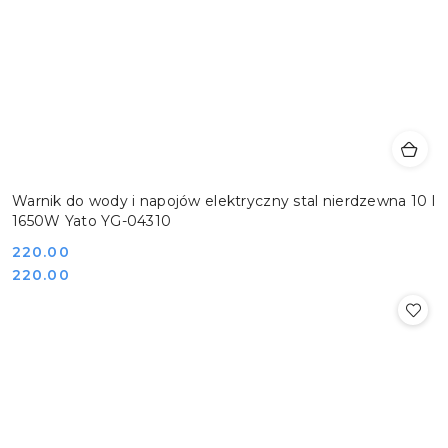
Warnik do wody i napojów elektryczny stal nierdzewna 10 l
1650W Yato YG-04310
Cena:
220.00
Cena:
220.00