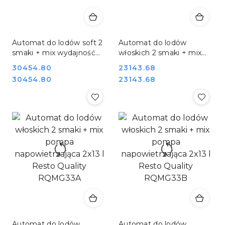
Automat do lodów soft 2
Automat do lodów
smaki + mix wydajność
włoskich 2 smaki + mix
32l/h Resto Quality
pompa napowietrzająca
Cena:
30454.80
Cena:
23143.68
RQMG32K
2x13 l Resto Quality
Cena:
Cena:
30454.80
23143.68
RQMG33
Automat do lodów
Automat do lodów