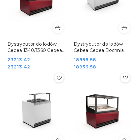
Dystrybutor do lodów
Dystrybutor do lodów
Cebea 1340/1360 Cebea
Cebea Cebea Bochnia
Bochnia APOLLO X
APOLLO 1305
Cena:
23213.42
Cena:
18956.58
Cena:
Cena:
23213.42
18956.58