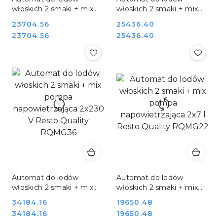
włoskich 2 smaki + mix
włoskich 2 smaki + mix
pompa napowietrzająca
pompa napowietrzająca
Cena:
23704.56
Cena:
25436.40
2x13 l Resto Quality
2x13 l Resto Quality
Cena:
Cena:
23704.56
25436.40
RQMG33A
RQMG33B
Automat do lodów
Automat do lodów
włoskich 2 smaki + mix
włoskich 2 smaki + mix
pompa napowietrzająca
pompa napowietrzająca
Cena:
34184.16
Cena:
19650.48
2x230 V Resto Quality
2x7 l Resto Quality
Cena:
Cena:
34184.16
19650.48
RQMG36
RQMG22