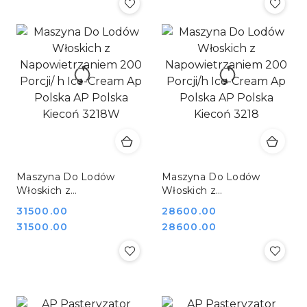
Maszyna Do Lodów
Maszyna Do Lodów
Włoskich z
Włoskich z
Napowietrzaniem 200
Napowietrzaniem 200
Cena:
31500.00
Cena:
28600.00
Porcji/ h Ice-Cream Ap
Porcji/h Ice-Cream Ap
Cena:
Cena:
31500.00
28600.00
Polska AP Polska Kiecoń
Polska AP Polska Kiecoń
3218W
3218