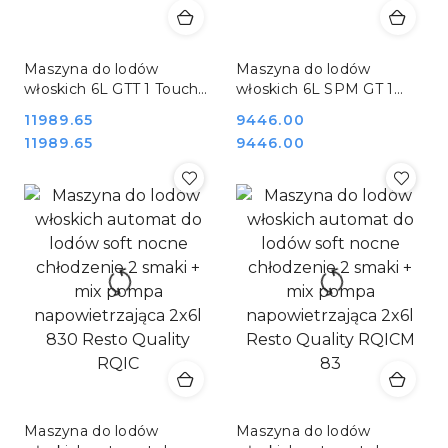
Maszyna do lodów
Maszyna do lodów
włoskich 6L GTT 1 Touch
włoskich 6L SPM GT 1
SPM GT 1 Touch
Push
Cena:
11989.65
Cena:
9446.00
Cena:
Cena:
11989.65
9446.00
Maszyna do lodów
Maszyna do lodów