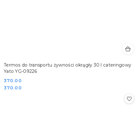
Termos do transportu żywności okrągły 30 l cateringowy
Yato YG-09226
Cena:
370.00
Cena:
370.00