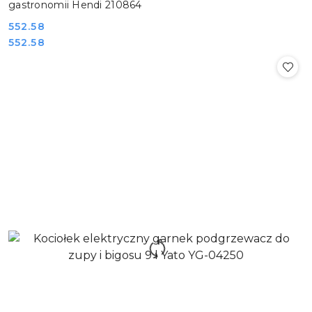
gastronomii Hendi 210864
Cena:
552.58
Cena:
552.58