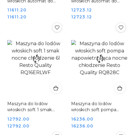
włoskich automat do
włoskich automat do
lodów soft nocne
lodów soft nocne
Cena:
11611.20
Cena:
12723.12
chłodzenie 2 smaki + mix
chłodzenie 2 smaki + mix
Cena:
Cena:
11611.20
12723.12
pompa napowietrzająca
pompa napowietrzająca
2x6l 830 Resto Quality
2x6l Resto Quality RQICM
RQIC
83
Maszyna do lodów
Maszyna do lodów
włoskich soft 1 smak
włoskich soft pompa
nocne chłodzenie 6l
napowietrzająca nocne
Cena:
12792.00
Cena:
16236.00
Resto Quality
chłodzenie Resto Quality
Cena:
Cena:
12792.00
16236.00
RQ16ERLWF
RQ828C