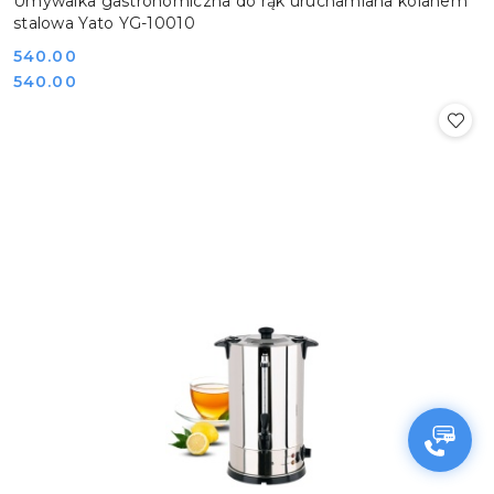
Umywalka gastronomiczna do rąk uruchamiana kolanem
stalowa Yato YG-10010
Cena:
540.00
Cena:
540.00