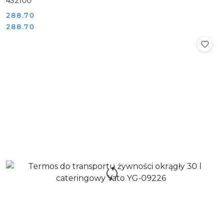
432100
Cena:
288.70
Cena:
288.70