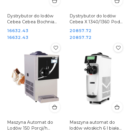
Dystrybutor do lodów
Dystrybutor do lodów
Cebea Cebea Bochnia
Cebea X 1340/1360 Pod
APOLLO 915
agregat zewnętrzny
Cena:
16632.43
Cena:
20857.72
Cebea Bochnia APOLLO
Cena:
Cena:
16632.43
20857.72
X ZZ
Maszyna Automat do
Maszyna automat do
Lodów 150 Porcji/h
lodów włoskich 6 l biała