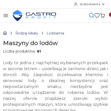
Strefa Klienta
Przejdź do treści głównej
Przejdź do wyszukiwarki
Przejdź do moje konto
Przejdź do menu głównego
Przejdź do stopki
Rodzaj lokalu
Lodziarnia
Maszyny do lodów
Liczba produktów:
81
Lody to jedna z najchętniej wybieranych przekąsek
w sezonie letnim – uwielbiają je zarówno dzieci, jak i
dorośli. Aby zaspokoić oczekiwania klientów i
serwować lody o idealnej konsystencji oraz
niepowtarzalnym smaku, niezbędne jest
odpowiednie urządzenie do robienia lodów. W
naszej ofercie znajdziesz szeroki wybór
profesjonalnych maszyn, które umożliwiają szybkie
przygotowanie mrożonych deserów.