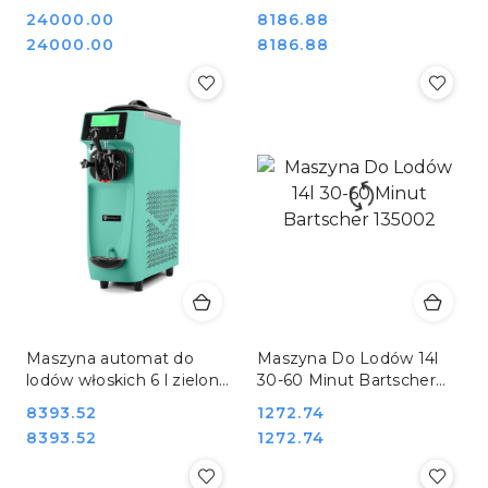
Napowietrzanie
Resto Quality RQ16E
Cena:
24000.00
Cena:
8186.88
Chłodzenie Powietrzne
Cena:
Cena:
24000.00
8186.88
Ice-cream AP Polska
Kiecoń 3205
Maszyna automat do
Maszyna Do Lodów 14l
lodów włoskich 6 l zielona
30-60 Minut Bartscher
Resto Quality RQ16E-T
135002
Cena:
8393.52
Cena:
1272.74
Cena:
Cena:
8393.52
1272.74