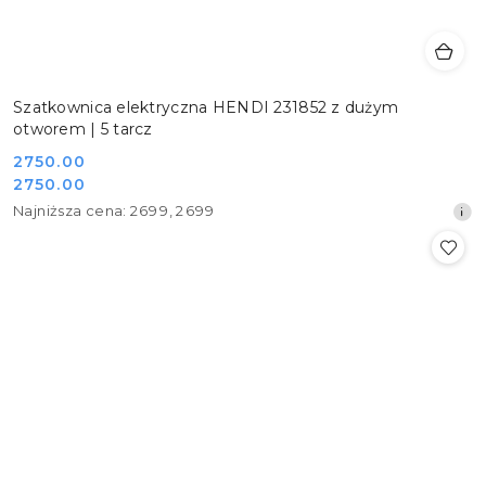
Szatkownica elektryczna HENDI 231852 z dużym
otworem | 5 tarcz
Cena
2750.00
Cena
2750.00
promocyjna:
promocyjna:
Najniższa
Najniższa cena:
2699
,
2699
cena
z
30
dni
przed
obniżką