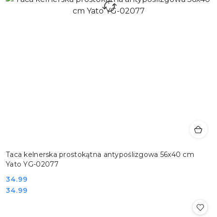
Taca kelnerska prostokątna antypoślizgowa 56x40 cm
Yato YG-02077
Cena:
34.99
Cena:
34.99