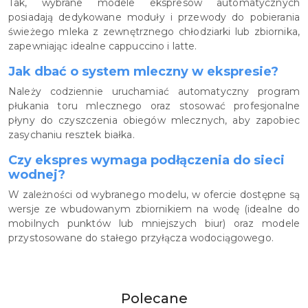
Tak, wybrane modele ekspresów automatycznych
posiadają dedykowane moduły i przewody do pobierania
świeżego mleka z zewnętrznego chłodziarki lub zbiornika,
zapewniając idealne cappuccino i latte.
Jak dbać o system mleczny w ekspresie?
Należy codziennie uruchamiać automatyczny program
płukania toru mlecznego oraz stosować profesjonalne
płyny do czyszczenia obiegów mlecznych, aby zapobiec
zasychaniu resztek białka.
Czy ekspres wymaga podłączenia do sieci
wodnej?
W zależności od wybranego modelu, w ofercie dostępne są
wersje ze wbudowanym zbiornikiem na wodę (idealne do
mobilnych punktów lub mniejszych biur) oraz modele
przystosowane do stałego przyłącza wodociągowego.
Produkty
Polecane
Pomiń karuzelę produktów