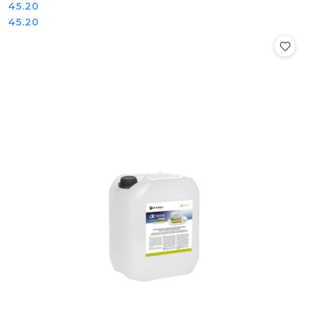
Cena:
45.20
Cena:
45.20