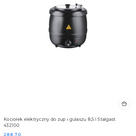
Kociołek elektryczny do zup i gulaszu 8,5 l Stalgast
432100
Cena:
288.70