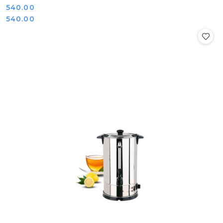
Cena:
540.00
Cena:
540.00