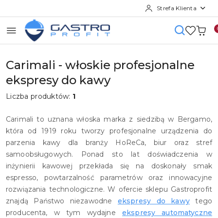
Strefa Klienta
Przejdź do treści głównej
Przejdź do wyszukiwarki
Przejdź do moje konto
Przejdź do menu głównego
Przejdź do stopki
Carimali - włoskie profesjonalne
ekspresy do kawy
Liczba produktów:
1
Carimali to uznana włoska marka z siedzibą w Bergamo,
która od 1919 roku tworzy profesjonalne urządzenia do
parzenia kawy dla branży HoReCa, biur oraz stref
samoobsługowych. Ponad sto lat doświadczenia w
inżynierii kawowej przekłada się na doskonały smak
espresso, powtarzalność parametrów oraz innowacyjne
rozwiązania technologiczne. W ofercie sklepu Gastroprofit
znajdą Państwo niezawodne
ekspresy do kawy
tego
producenta, w tym wydajne
ekspresy automatyczne