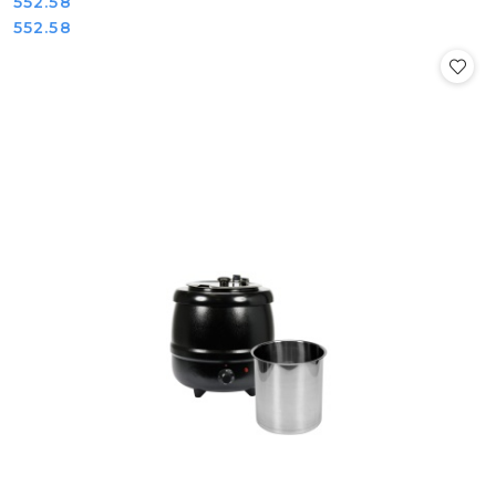
Cena:
552.58
Cena:
552.58