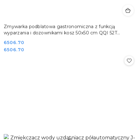
Zmywarka podblatowa gastronomiczna z funkcją
wyparzania i dozownikami kosz 50x50 cm QQI 52T
REDFOX 00025397
Cena:
6506.70
Cena:
6506.70