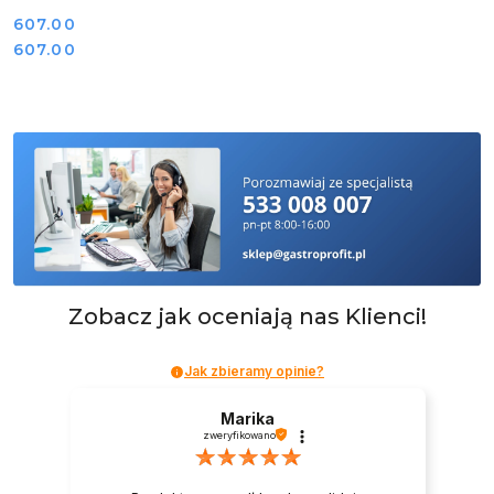
Cena:
607.00
Cena:
607.00
Zobacz jak oceniają nas Klienci!
Jak zbieramy opinie?
Marika
zweryfikowano