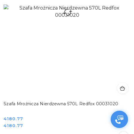
Szafa Mroźnicza Nierdzewna 570L Redfox 00031020
Cena:
4180.77
Cena:
4180.77