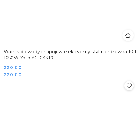
Warnik do wody i napojów elektryczny stal nierdzewna 10 l
1650W Yato YG-04310
Cena:
220.00
Cena:
220.00