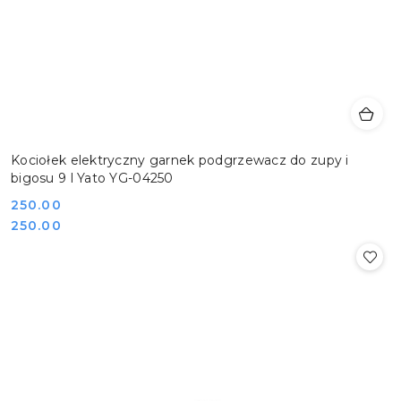
Kociołek elektryczny garnek podgrzewacz do zupy i
bigosu 9 l Yato YG-04250
Cena:
250.00
Cena:
250.00