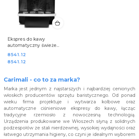
Ekspres do kawy
automatyczny świeże
mleko zbiornik 1,8 l Resto
Cena:
8541.12
Quality Carimali
Cena:
8541.12
CA1000LM
Carimali - co to za marka?
Marka jest jednym z najstarszych i najbardziej cenionych
włoskich producentów sprzętu baristycznego. Od ponad
wieku firma projektuje i wytwarza kolbowe oraz
automatyczne ciśnieniowe ekspresy do kawy, łącząc
tradycyjne rzemiosło z nowoczesną technologią.
Urządzenia produkowane we Włoszech słyną z solidnych
podzespołów ze stali nierdzewnej, wysokiej wydajności oraz
łatwego utrzymania higieny, co czyni je idealnym wyborem