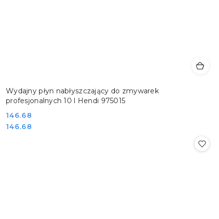
Wydajny płyn nabłyszczający do zmywarek
profesjonalnych 10 l Hendi 975015
Cena:
146.68
Cena:
146.68