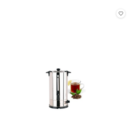
o
statusie: