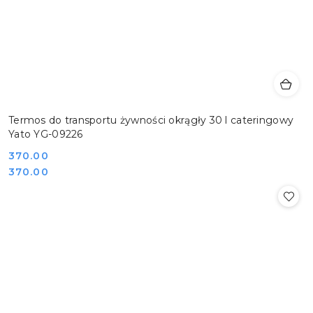
Termos do transportu żywności okrągły 30 l cateringowy
Yato YG-09226
Cena:
370.00
Cena:
370.00