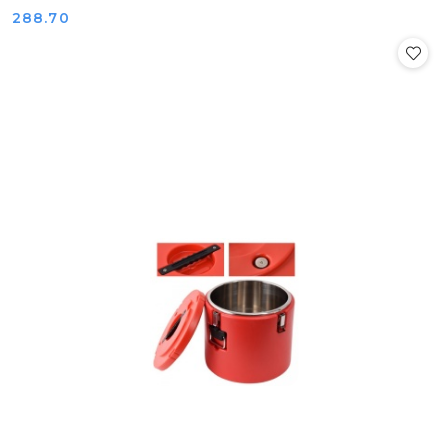
Cena:
288.70