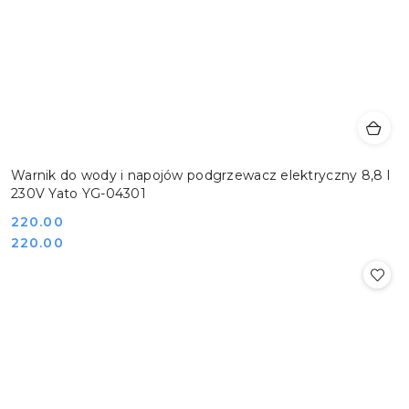
Warnik do wody i napojów podgrzewacz elektryczny 8,8 l
230V Yato YG-04301
Cena:
220.00
Cena:
220.00