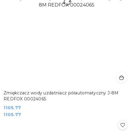
Zmiękczacz wody uzdatniacz półautomatyczny J-8M
REDFOX 00024065
Cena:
1105.77
Cena:
1105.77