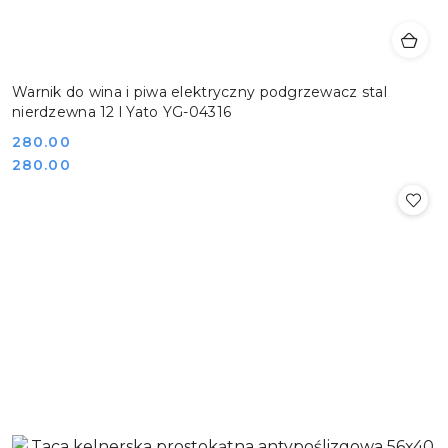
Warnik do wina i piwa elektryczny podgrzewacz stal
nierdzewna 12 l Yato YG-04316
Cena:
280.00
Cena:
280.00