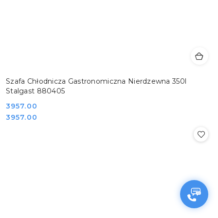
Szafa Chłodnicza Gastronomiczna Nierdzewna 350l
Stalgast 880405
Cena:
3957.00
Cena:
3957.00