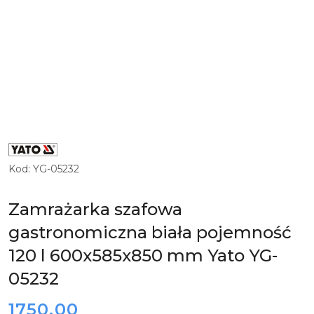
ZOBACZ
PRODUKTY
MARKI
Kod:
YG-05232
YATO
GASTRO
Zamrażarka szafowa
gastronomiczna biała pojemność
120 l 600x585x850 mm Yato YG-
05232
cena:
1750.00