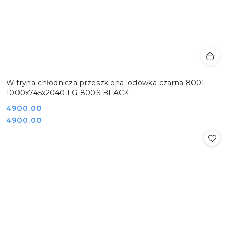
Witryna chłodnicza przeszklona lodówka czarna 800L
1000x745x2040 LG 800S BLACK
Cena:
4900.00
Cena:
4900.00