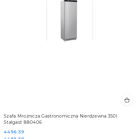
Szafa Mroźnicza Gastronomiczna Nierdzewna 350l
Stalgast 880406
Cena:
4496.59
Cena:
4496.59