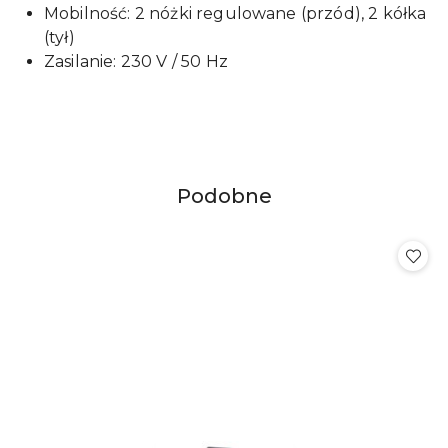
Mobilność: 2 nóżki regulowane (przód), 2 kółka
(tył)
Zasilanie: 230 V / 50 Hz
Produkty
Podobne
Pomiń karuzelę produktów
o
statusie: