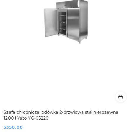
Szafa chłodnicza lodówka 2-drzwiowa stal nierdzewna
1200 l Yato YG-05220
Cena:
5350.00