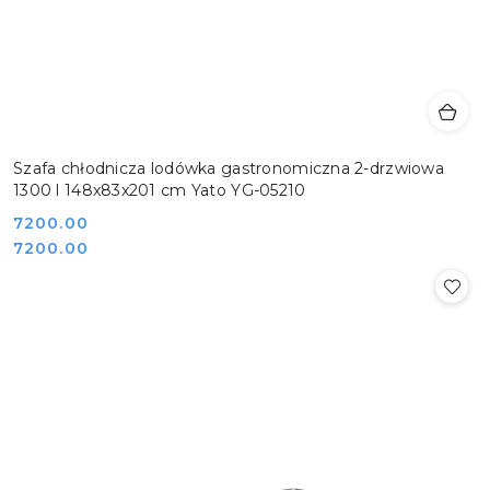
Szafa chłodnicza lodówka gastronomiczna 2-drzwiowa
1300 l 148x83x201 cm Yato YG-05210
Cena:
7200.00
Cena:
7200.00