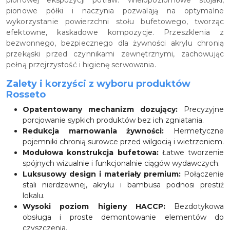
pionowej ekspozycji potraw. Wielopoziomowe stojaki,
pionowe półki i naczynia pozwalają na optymalne
wykorzystanie powierzchni stołu bufetowego, tworząc
efektowne, kaskadowe kompozycje. Przeszklenia z
bezwonnego, bezpiecznego dla żywności akrylu chronią
przekąski przed czynnikami zewnętrznymi, zachowując
pełną przejrzystość i higienę serwowania.
Zalety i korzyści z wyboru produktów
Rosseto
Opatentowany mechanizm dozujący:
Precyzyjne
porcjowanie sypkich produktów bez ich zgniatania.
Redukcja marnowania żywności:
Hermetyczne
pojemniki chronią surowce przed wilgocią i wietrzeniem.
Modułowa konstrukcja bufetowa:
Łatwe tworzenie
spójnych wizualnie i funkcjonalnie ciągów wydawczych.
Luksusowy design i materiały premium:
Połączenie
stali nierdzewnej, akrylu i bambusa podnosi prestiż
lokalu.
Wysoki poziom higieny HACCP:
Bezdotykowa
obsługa i proste demontowanie elementów do
czyszczenia.