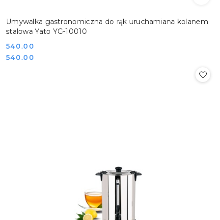
Umywalka gastronomiczna do rąk uruchamiana kolanem
stalowa Yato YG-10010
Cena:
540.00
Cena:
540.00