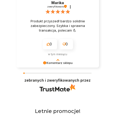
Marika
zweryfikowano
Produkt przyszedł bardzo solidnie
zabezpieczony. Szybka i sprawna
transakcja, polecam 💪
0
0
w tym miesiącu
Komentarz sklepu
Dziękujemy za pozytywną ocenę - to wielka
motywacja do dalszej pracy i prawdziwa
zebranych i zweryfikowanych przez
przyjemność zobaczyć, że zostaliśmy docenieni!
Dziękujemy też za wysiłek włożony w
podzielenie się z innymi Twoim doświadczeniem.
Do zobaczenia! Zespół Gastroprofit.pl
Produkty
Letnie promocje!
Pomiń karuzelę produktów