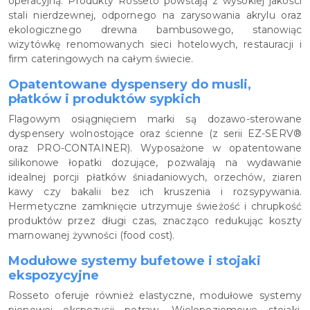
operacyjną. Produkty Rosseto powstają z wysokiej jakości
stali nierdzewnej, odpornego na zarysowania akrylu oraz
ekologicznego drewna bambusowego, stanowiąc
wizytówkę renomowanych sieci hotelowych, restauracji i
firm cateringowych na całym świecie.
Opatentowane dyspensery do musli,
płatków i produktów sypkich
Flagowym osiągnięciem marki są dozawo-sterowane
dyspensery wolnostojące oraz ścienne (z serii EZ-SERV®
oraz PRO-CONTAINER). Wyposażone w opatentowane
silikonowe łopatki dozujące, pozwalają na wydawanie
idealnej porcji płatków śniadaniowych, orzechów, ziaren
kawy czy bakalii bez ich kruszenia i rozsypywania.
Hermetyczne zamknięcie utrzymuje świeżość i chrupkość
produktów przez długi czas, znacząco redukując koszty
marnowanej żywności (food cost).
Modułowe systemy bufetowe i stojaki
ekspozycyjne
Rosseto oferuje również elastyczne, modułowe systemy