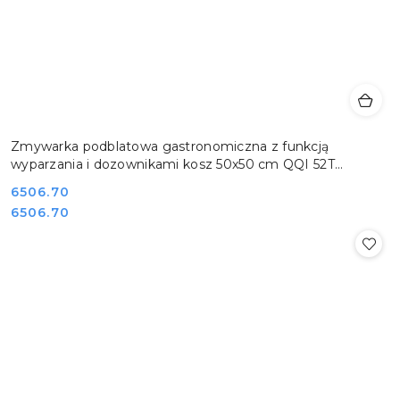
Zmywarka podblatowa gastronomiczna z funkcją
wyparzania i dozownikami kosz 50x50 cm QQI 52T
REDFOX 00025397
Cena:
6506.70
Cena:
6506.70