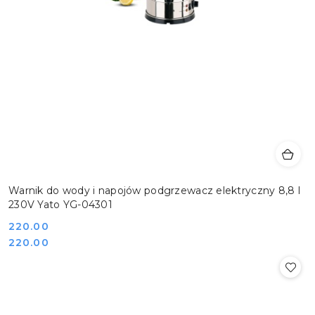
Warnik do wody i napojów podgrzewacz elektryczny 8,8 l
230V Yato YG-04301
Cena:
220.00
Cena:
220.00