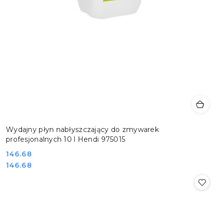
Wydajny płyn nabłyszczający do zmywarek
profesjonalnych 10 l Hendi 975015
Cena:
146.68
Cena:
146.68