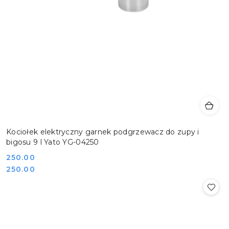
Kociołek elektryczny garnek podgrzewacz do zupy i
bigosu 9 l Yato YG-04250
Cena:
250.00
Cena:
250.00