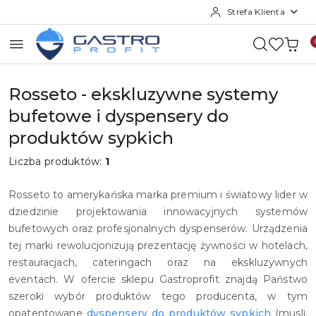
Strefa Klienta
Przejdź do treści głównej
Przejdź do wyszukiwarki
Przejdź do moje konto
Przejdź do menu głównego
Przejdź do stopki
Rosseto - ekskluzywne systemy
bufetowe i dyspensery do
produktów sypkich
Liczba produktów:
1
Rosseto to amerykańska marka premium i światowy lider w
dziedzinie projektowania innowacyjnych systemów
bufetowych oraz profesjonalnych dyspenserów. Urządzenia
tej marki rewolucjonizują prezentację żywności w hotelach,
restauracjach, cateringach oraz na ekskluzywnych
eventach. W ofercie sklepu Gastroprofit znajdą Państwo
szeroki wybór produktów tego producenta, w tym
opatentowane
dyspensery do produktów sypkich
(musli,