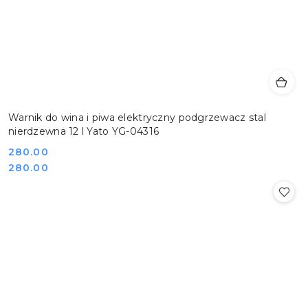
Warnik do wina i piwa elektryczny podgrzewacz stal
nierdzewna 12 l Yato YG-04316
Cena:
280.00
Cena:
280.00