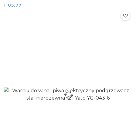
Cena:
1105.77