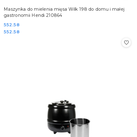
Maszynka do mielenia mięsa Wilk 198 do domu i małej
gastronomii Hendi 210864
Cena:
552.58
Cena:
552.58