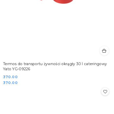
Termos do transportu żywności okrągły 30 l cateringowy
Yato YG-09226
Cena:
370.00
Cena:
370.00