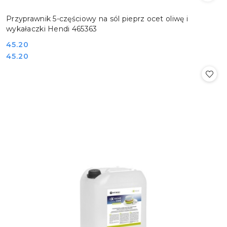
Przyprawnik 5-częściowy na sól pieprz ocet oliwę i
wykałaczki Hendi 465363
Cena:
45.20
Cena:
45.20