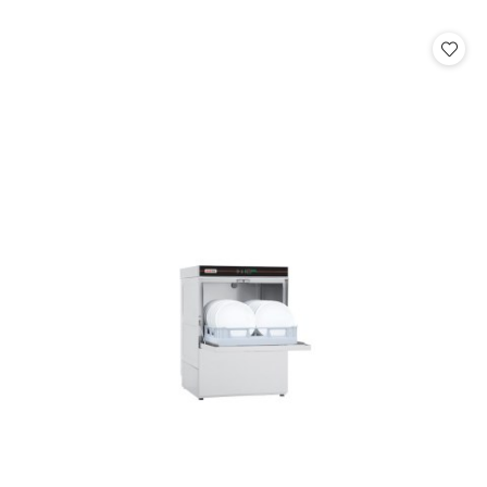
o
statusie: