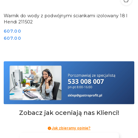
Warnik do wody z podwójnymi ściankami izolowany 18 l
Hendi 211502
Cena:
607.00
Cena:
607.00
Zobacz jak oceniają nas Klienci!
Jak zbieramy opinie?