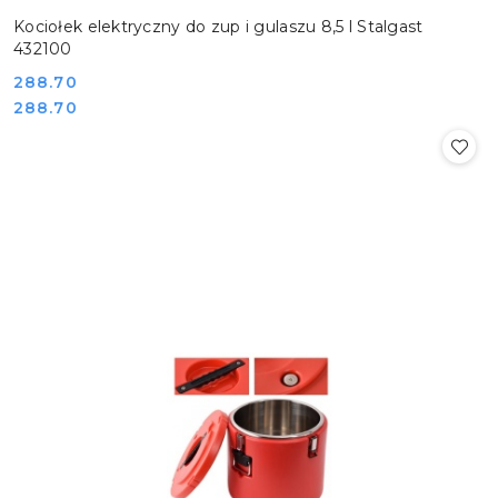
Kociołek elektryczny do zup i gulaszu 8,5 l Stalgast
432100
Cena:
288.70
Cena:
288.70