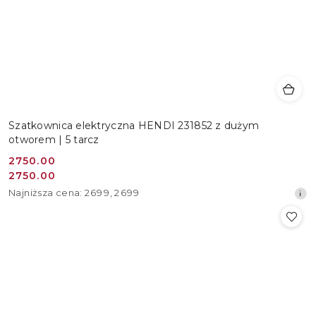
Szatkownica elektryczna HENDI 231852 z dużym
otworem | 5 tarcz
Cena
2750.00
Cena
2750.00
promocyjna:
promocyjna:
Najniższa
Najniższa cena:
2699
,
2699
cena
z
30
dni
przed
obniżką