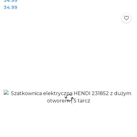
Cena:
34.99
Cena:
34.99