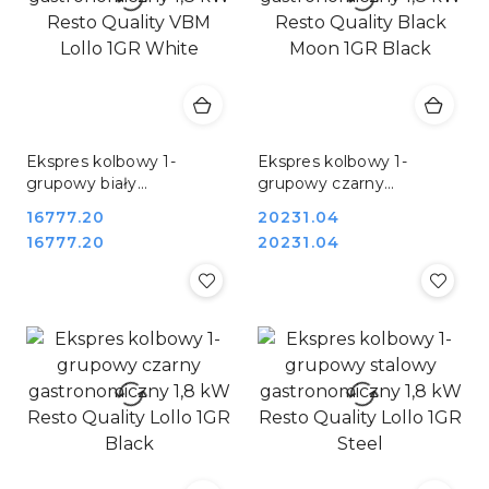
Ekspres kolbowy 1-
Ekspres kolbowy 1-
grupowy biały
grupowy czarny
gastronomiczny 1,8 kW
gastronomiczny 1,8 kW
Cena:
16777.20
Cena:
20231.04
Resto Quality VBM Lollo
Resto Quality Black
Cena:
Cena:
16777.20
20231.04
1GR White
Moon 1GR Black