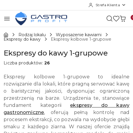
Strefa Klienta
Przejdź do treści głównej
Przejdź do wyszukiwarki
Przejdź do moje konto
Przejdź do menu głównego
Przejdź do stopki
Rodzaj lokalu
Wyposażenie kawiarni
Ekspresy do kawy
Ekspresy kolbowe 1-grupowe
Ekspresy do kawy 1-grupowe
Liczba produktów:
26
Ekspresy kolbowe 1-grupowe to idealne
rozwiązanie dla lokali, które pragną serwować kawę
o baristycznej jakości, dysponując ograniczoną
przestrzenią na barze. Urządzenia te, stanowiące
fundament kategorii
ekspresy do kawy
gastronomiczne
, oferują pełną kontrolę nad
procesem ekstrakcji, co pozwala na wydobycie głębi
smaku z każdego ziarna. W naszej ofercie znajdą