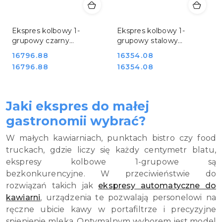
Ekspres kolbowy 1-
Ekspres kolbowy 1-
grupowy czarny
grupowy stalowy
gastronomiczny 1,8 kW
gastronomiczny 1,8 kW
Cena:
16796.88
Cena:
16354.08
Resto Quality Lollo 1GR
Resto Quality Lollo 1GR
Cena:
Cena:
16796.88
16354.08
Black
Steel
Jaki ekspres do małej
gastronomii wybrać?
W małych kawiarniach, punktach bistro czy food
truckach, gdzie liczy się każdy centymetr blatu,
ekspresy kolbowe 1-grupowe są
bezkonkurencyjne. W przeciwieństwie do
rozwiązań takich jak
ekspresy automatyczne do
kawiarni
, urządzenia te pozwalają personelowi na
ręczne ubicie kawy w portafiltrze i precyzyjne
spienienie mleka. Optymalnym wyborem jest model