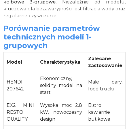
kolbowe 3-grupowe
. Niezależnie od modelu,
kluczowa dla bezawaryjności jest filtracja wody oraz
regularne czyszczenie.
Porównanie parametrów
technicznych modeli 1-
grupowych
Zalecane
Model
Charakterystyka
zastosowanie
Ekonomiczny,
HENDI
Małe bary,
solidny model na
207642
food trucki
start
EX2 MINI
Wysoka moc 2.8
Bistro,
RESTO
kW, nowoczesny
kawiarnie
QUALITY
design
butikowe