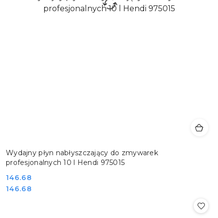
Wydajny płyn nabłyszczający do zmywarek
profesjonalnych 10 l Hendi 975015
Cena:
146.68
Cena:
146.68