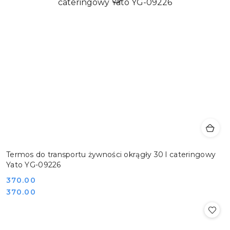
Termos do transportu żywności okrągły 30 l cateringowy
Yato YG-09226
Cena:
370.00
Cena:
370.00