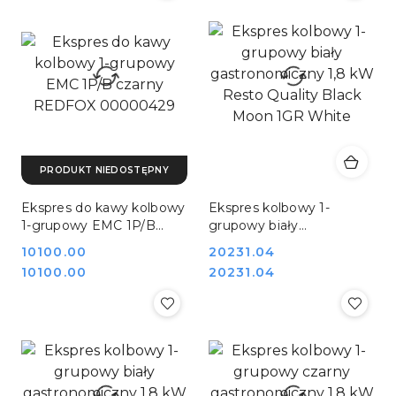
PRODUKT NIEDOSTĘPNY
Ekspres do kawy kolbowy
Ekspres kolbowy 1-
1-grupowy EMC 1P/B
grupowy biały
czarny REDFOX
gastronomiczny 1,8 kW
Cena:
10100.00
Cena:
20231.04
00000429
Resto Quality Black
Cena:
Cena:
10100.00
20231.04
Moon 1GR White