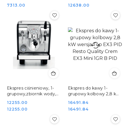
Nuova Simonelli
Cena:
Cena:
7313.00
12638.00
Ekspres ciśnieniowy, 1-
Ekspres do kawy 1-
grupowy,zbiornik wody,
grupowy kolbowy 2,8 kW
Musica Standard, Nuova
wersja Top EX3 PID
Cena:
12255.00
Cena:
16491.84
Simonelli
Resto Quality Crem EX3
Cena:
Cena:
12255.00
16491.84
Mini 1GR B PID