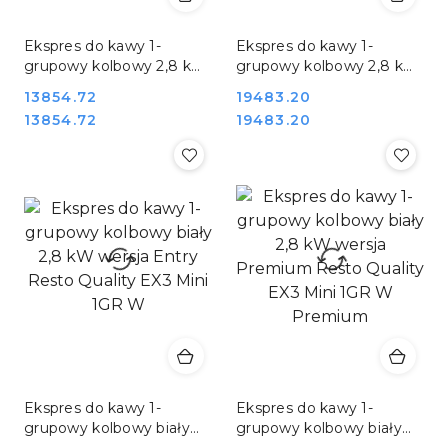
Ekspres do kawy 1-
Ekspres do kawy 1-
grupowy kolbowy 2,8 kW
grupowy kolbowy 2,8 kW
wersja Entry EX3 Resto
wersja Premium EX3
Cena:
13854.72
Cena:
19483.20
Quality EX3 Mini 1GR B
Resto Quality EX3 Mini
Cena:
Cena:
13854.72
19483.20
1GR B Premium
Ekspres do kawy 1-
Ekspres do kawy 1-
grupowy kolbowy biały
grupowy kolbowy biały
2,8 kW wersja Entry
2,8 kW wersja Premium