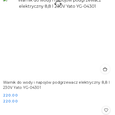
Warnik do wody i napojów podgrzewacz elektryczny 8,8 l
230V Yato YG-04301
Cena:
220.00
Cena:
220.00