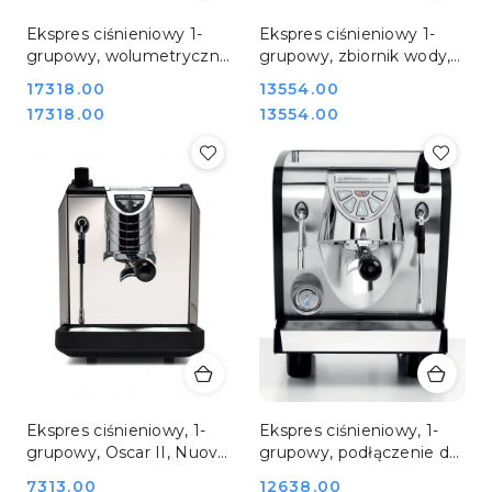
Ekspres ciśnieniowy 1-
Ekspres ciśnieniowy 1-
grupowy, wolumetryczny,
grupowy, zbiornik wody,
Appia Life 1gr, Nuova
Musica Lux, Nuova
Cena:
17318.00
Cena:
13554.00
Simonelli
Simonelli
Cena:
Cena:
17318.00
13554.00
Ekspres ciśnieniowy, 1-
Ekspres ciśnieniowy, 1-
grupowy, Oscar II, Nuova
grupowy, podłączenie do
Simonelli
wody, Musica Standard,
Cena:
7313.00
Cena:
12638.00