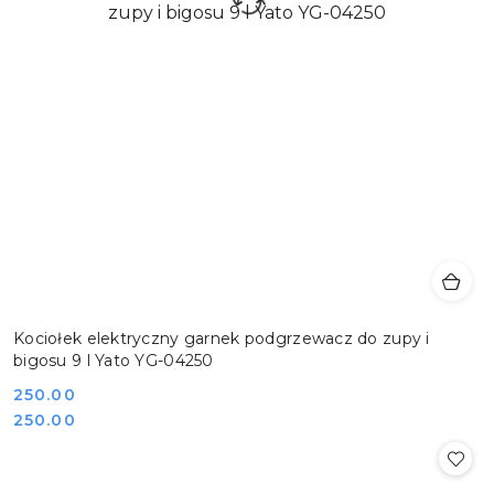
Kociołek elektryczny garnek podgrzewacz do zupy i
bigosu 9 l Yato YG-04250
Cena:
250.00
Cena:
250.00