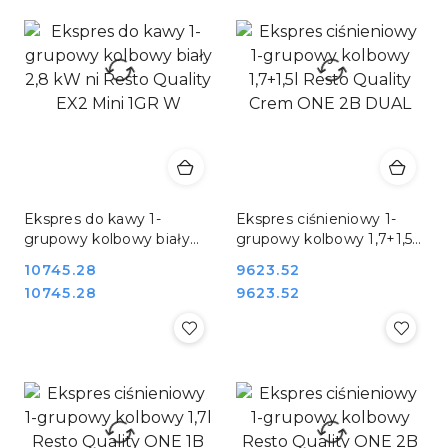
Ekspres do kawy 1-
Ekspres ciśnieniowy 1-
grupowy kolbowy biały
grupowy kolbowy 1,7+1,5l
2,8 kW ni Resto Quality
Resto Quality Crem ONE
Cena:
10745.28
Cena:
9623.52
EX2 Mini 1GR W
2B DUAL
Cena:
Cena:
10745.28
9623.52