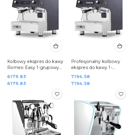
Kolbowy ekspres do kawy
Profesjonalny kolbowy
Romeo Easy 1-grupowy
ekspres do kawy 1-
do kawiarni i restauracji
grupowy do kawiarni i
Cena:
6179.83
Cena:
7194.58
Hendi 207598
baru Hendi 207642
Cena:
Cena:
6179.83
7194.58