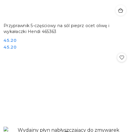
Przyprawnik 5-częściowy na sól pieprz ocet oliwę i
wykałaczki Hendi 465363
Cena:
45.20
Cena:
45.20