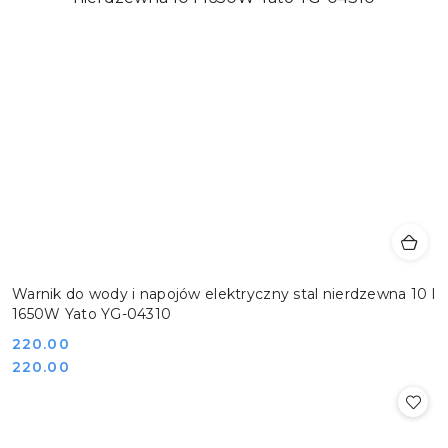
Warnik do wody i napojów elektryczny stal nierdzewna 10 l
1650W Yato YG-04310
Cena:
220.00
Cena:
220.00