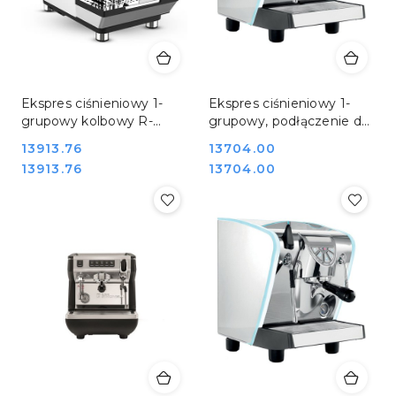
Ekspres ciśnieniowy 1-
Ekspres ciśnieniowy 1-
grupowy kolbowy R-
grupowy, podłączenie do
LFPP 1,7+1,5l Resto
wody, Musica Lux, Nuova
Cena:
13913.76
Cena:
13704.00
Quality Crem ONE 2B R-
Simonelli
Cena:
Cena:
13913.76
13704.00
LFPP DUAL