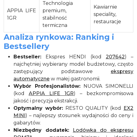
Technologia
Kawiarnie
APPIA LIFE
premium,
speciality,
1GR
stabilność
restauracje
termiczna
Analiza rynkowa: Ranking i
Bestsellery
Bestseller:
Ekspres HENDI (kod
207642
) –
najchętniej wybierany model budżetowy, często
zastępujący podstawowe
ekspresy
automatyczne
w małej gastronomii.
Wybór Profesjonalistów:
NUOVA SIMONELLI
(kod
APPIA LIFE 1GR
) – bezkompromisowa
jakość i precyzja ekstrakcji.
Optymalny wybór:
RESTO QUALITY (kod
EX2
MINI
) – najlepszy stosunek wydajności do ceny i
gabarytów.
Niezbędny dodatek:
Lodówka do ekspresu