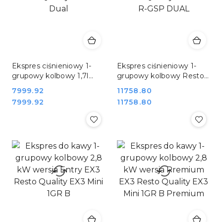
Ekspres ciśnieniowy 1-
Ekspres ciśnieniowy 1-
grupowy kolbowy 1,7l
grupowy kolbowy Resto
Resto Quality ONE 1B
Quality ONE 2B R-GSP
Cena:
7999.92
Cena:
11758.80
Dual
DUAL
Cena:
Cena:
7999.92
11758.80