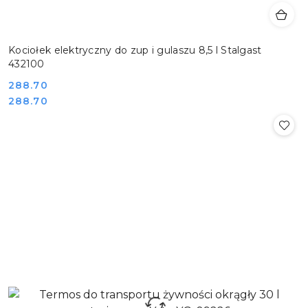
Kociołek elektryczny do zup i gulaszu 8,5 l Stalgast
432100
Cena:
288.70
Cena:
288.70