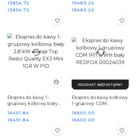
Cena:
13854.72
Cena:
19483.20
Resto Quality EX3 Mini
Resto Quality EX3 Mini
Cena:
Cena:
13854.72
19483.20
1GR W
1GR W Premium
PRODUKT NIEDOSTĘPNY
Ekspres do kawy 1-
Ekspres do kawy kolbowy
grupowy kolbowy biały
1-grupowy CDM
2,8 kW wersja Top Resto
1P/TS/WH biały REDFOX
Cena:
16491.84
Cena:
16600.00
Quality EX3 Mini 1GR W
00024039
Cena:
Cena:
16491.84
16600.00
PID