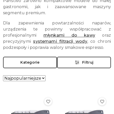
Państwo zarówno kompaktowe modele do małej
gastronomii, jak i zaawansowane maszyny
segmentu premium.
Dla zapewnienia powtarzalności naparów,
urządzenia te powinny współpracować z
profesjonalnymi
młynkami do kawy
oraz
precyzyjnymi
systemami filtracji wody
, co chroni
podzespoły i poprawia walory smakowe espresso.
Kategorie
Filtruj
Zastosowano
Sortuj
według
sortowanie:
Najpopularniejsze.