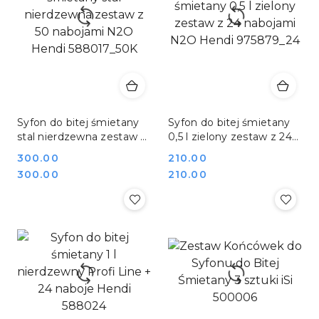
Syfon do bitej śmietany
Syfon do bitej śmietany
stal nierdzewna zestaw z
0,5 l zielony zestaw z 24
50 nabojami N2O Hendi
nabojami N2O Hendi
Cena:
300.00
Cena:
210.00
588017_50K
975879_24
Cena:
Cena:
300.00
210.00