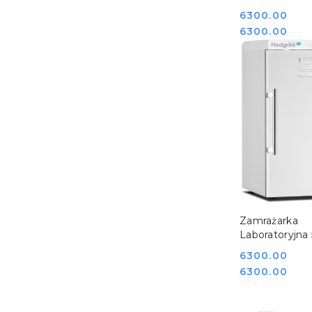
Monitoringie
Cena:
6300.00
Temperatury 
Cena:
6300.00
S Medgree
800901_1300
DO KO
Zamrażarka
Laboratoryjna
66 S ATEX Me
Cena:
6300.00
800915_500
Cena:
6300.00