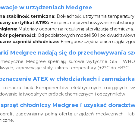
nowacje w urządzeniach Medgree
a stabilność termiczna:
Dokładność utrzymania temperatury s
yczny certyfikat ATEX:
Bezpieczne przechowywanie substancji
higiena:
Materiały odporne na regularną sterylizację chemiczną.
bór pojemności:
Od podblatowych modeli 50 l po dwudrzwiowe 
czne czynniki chłodnicze:
Energooszczędna praca ciągła zgo
arki Medgree nadają się do przechowywania s
ki medyczne Medgree spełniają surowe wytyczne GIS i WHO 
liwych, zapewniając stały zakres temperatury (+2°C do +8°C).
oznaczenie ATEX w chłodziarkach i zamrażark
EX oznacza brak komponentów elektrycznych mogących wyw
adowanie łatwopalnych próbek chemicznych i odczynników.
 sprzęt chłodniczy Medgree i uzyskać doradzt
roprofit zapewniamy pełną ofertę urządzeń medycznych i lab
iczne.