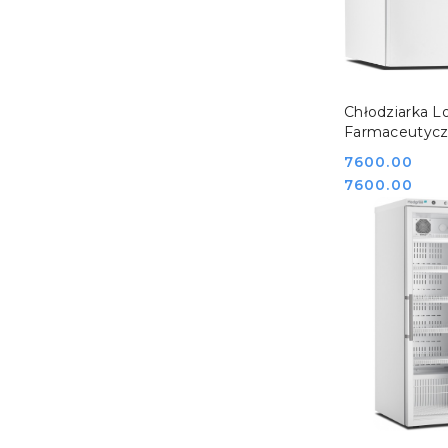
DO KO
Chłodziarka 
Farmaceutyczn
Monitoringie
Cena:
7600.00
Temperatury 
Cena:
7600.00
S Medgree
800897_1500