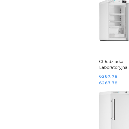
DO KO
Chłodziarka
Laboratoryjna 
Drzwi Pełne 
Cena:
6267.78
Atex Medgre
Cena:
6267.78
800901_1400