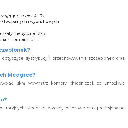
ięgająca nawet 0,1°C.
 łatwopalnych i wybuchowych.
szafy medyczne 1225 l.
dna z normami UE.
zczepionek?
dotyczące dystrybucji i przechowywania szczepionek oraz
ach Medgree?
ołać iskrę wewnątrz komory chłodniczej, co umożliwia
wo?
oratoryjnych Medgree, wyceny branżowe oraz profesjonalne