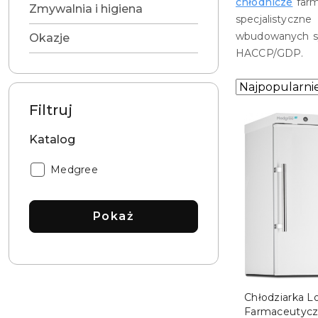
chłodnicze
farm
Zmywalnia i higiena
specjalistyczn
wbudowanych sy
Okazje
HACCP/GDP.
Zastosowano
Sortuj
według
sortowanie:
Filtruj
Najpopularniej
Katalog
Katalog:
Medgree
Pokaż
DO KO
Chłodziarka 
Farmaceutyczn