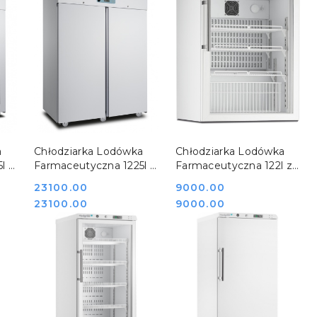
DO KOSZYKA
DO KOSZYKA
a
Chłodziarka Lodówka
Chłodziarka Lodówka
l z
Farmaceutyczna 1225l z
Farmaceutyczna 122l z
Monitoringiem
Monitoringiem
Cena:
23100.00
Cena:
9000.00
Temperatury MLRA
Temperatury MPRA 150
Cena:
Cena:
23100.00
9000.00
1400 S Medgree
G Medgree
801082
800834_1200