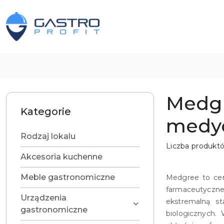
Przejdź do treści głównej
Przejdź do wyszukiwarki
Przejdź do moje konto
Przejdź do menu głównego
Przejdź do stopki
Medgr
Kategorie
medyc
Rodzaj lokalu
Liczba produkt
Akcesoria kuchenne
Meble gastronomiczne
Medgree to cen
farmaceutyczne
Urządzenia
ekstremalną st
gastronomiczne
biologicznych.