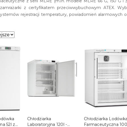
aceutyczne z serii MLRE (m.in. modele MLRE 66 G, 150 G 
e zamrażarki z certyfikatem przeciwwybuchowym ATEX. Wyb
stemów rejestracji temperatury, powiadomień alarmowych o
sze.
SZYKA
DO KOSZYKA
DO KOSZYKA
Lodówka
Chłodziarka
Chłodziarka Lodówk
a 52l z
Laboratoryjna 120l -
Farmaceutyczna 100