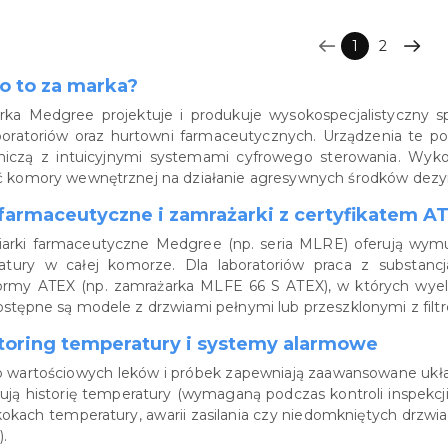
1
2
o to za marka?
ka Medgree projektuje i produkuje wysokospecjalistyczny sp
oratoriów oraz hurtowni farmaceutycznych. Urządzenia te po
dniczą z intuicyjnymi systemami cyfrowego sterowania. Wykor
 komory wewnętrznej na działanie agresywnych środków dezynf
 farmaceutyczne i zamrażarki z certyfikatem A
iarki farmaceutyczne Medgree (np. seria MLRE) oferują wymu
atury w całej komorze. Dla laboratoriów praca z substa
normy ATEX (np. zamrażarka MLFE 66 S ATEX), w których wye
stępne są modele z drzwiami pełnymi lub przeszklonymi z fil
toring temperatury i systemy alarmowe
 wartościowych leków i próbek zapewniają zaawansowane ukła
ują historię temperatury (wymaganą podczas kontroli inspekcj
kokach temperatury, awarii zasilania czy niedomkniętych drzwi
).