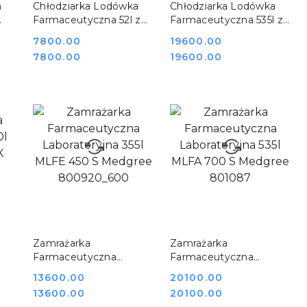
DO KOSZYKA
DO KOSZYKA
a
Chłodziarka Lodówka
Chłodziarka Lodówka
Farmaceutyczna 52l z
Farmaceutyczna 535l z
 66
Monitoringiem
Monitoringiem
Cena:
7800.00
Cena:
19600.00
Temperatury MPRA 66
Temperatury MLRA 700
Cena:
Cena:
7800.00
19600.00
G Medgree
G Medgree 801086
800902_1100
DO KOSZYKA
DO KOSZYKA
Zamrażarka
Zamrażarka
Farmaceutyczna
Farmaceutyczna
Laboratoryjna 355l
Laboratoryjna 535l
Cena:
13600.00
Cena:
20100.00
MLFE 450 S Medgree
MLFA 700 S Medgree
Cena:
Cena:
13600.00
20100.00
00
800920_600
801087