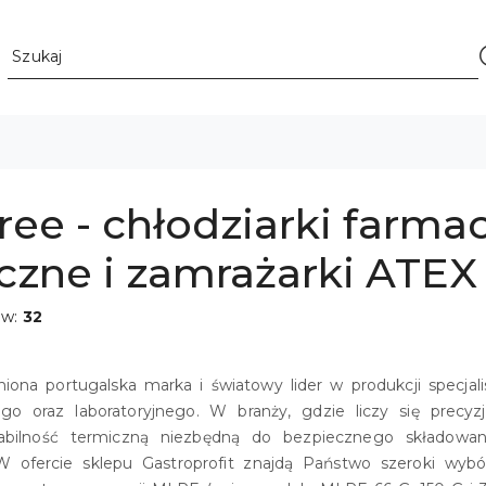
ee - chłodziarki farmac
zne i zamrażarki ATEX
ów:
32
iona portugalska marka i światowy lider w produkcji specja
go oraz laboratoryjnego. W branży, gdzie liczy się precy
abilność termiczną niezbędną do bezpiecznego składowan
 W ofercie sklepu Gastroprofit znajdą Państwo szeroki w