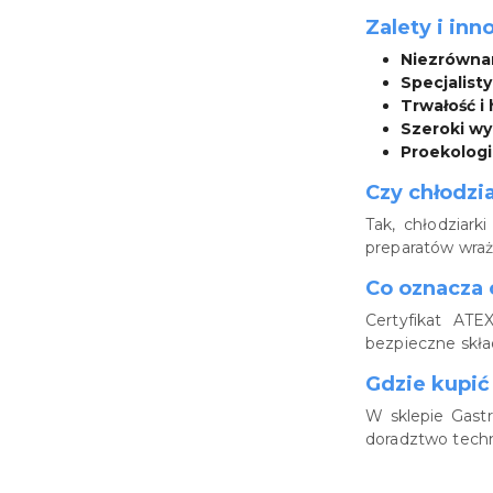
Zalety i in
Niezrównan
Specjalist
Trwałość i 
Szeroki wy
Proekologi
Czy chłodzi
Tak, chłodziar
preparatów wraż
Co oznacza 
Certyfikat AT
bezpieczne skł
Gdzie kupić
W sklepie Gast
doradztwo techn