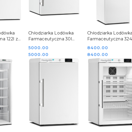
SZYKA
DO KOSZYKA
DO KOSZYKA
Lodówka
Chłodziarka Lodówka
Chłodziarka Lodówk
a 122l z
Farmaceutyczna 30l
Farmaceutyczna 324
m
Drzwi Pełne MLRE 36 S
Drzwi Pełne MLRE 3
Cena:
5000.00
Cena:
8400.00
MPRA 150
Medgree 800899_800
S Medgree
Cena:
Cena:
5000.00
8400.00
800903_1000