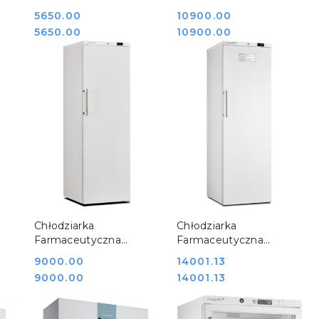
Drzwi Szklane MLRE 36
Monitoringiem
Cena:
5650.00
Cena:
10900.00
G Medgree
Temperatury MPRA 450
Cena:
Cena:
5650.00
10900.00
800900_800
S Medgree
800904_1000
DO KOSZYKA
DO KOSZYKA
Chłodziarka
Chłodziarka
Farmaceutyczna
Farmaceutyczna
Laboratoryjna 416l
Laboratoryjna 440L
Cena:
9000.00
Cena:
14001.13
ee
MLRE 450 S Medgree
MLRE 450 S ATEX
Cena:
Cena:
9000.00
14001.13
800904_900
Medgree 801026_400