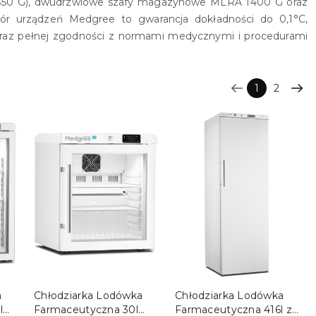
i 350 G), dwudrzwiowe szafy magazynowe MLRA 1400 G oraz
ór urządzeń Medgree to gwarancja dokładności do 0,1°C,
raz pełnej zgodności z normami medycznymi i procedurami
1
2
DO KOSZYKA
DO KOSZYKA
a
Chłodziarka Lodówka
Chłodziarka Lodówka
l
Farmaceutyczna 30l
Farmaceutyczna 416l z