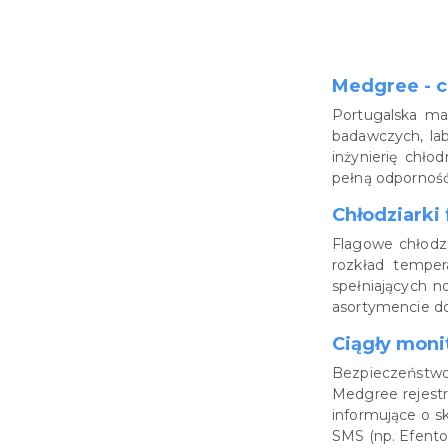
Medgree - c
Portugalska mar
badawczych, lab
inżynierię chło
pełną odporność
Chłodziarki
Flagowe chłodz
rozkład temper
spełniających 
asortymencie do
Ciągły moni
Bezpieczeństwo
Medgree rejestr
informujące o s
SMS (np. Efento