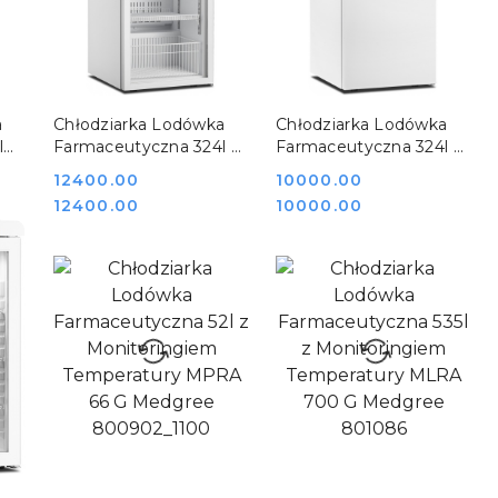
DO KOSZYKA
DO KOSZYKA
a
Chłodziarka Lodówka
Chłodziarka Lodówka
l
Farmaceutyczna 324l z
Farmaceutyczna 324l z
50
Monitoringiem
Monitoringiem
Cena:
12400.00
Cena:
10000.00
Temperatury MPRA 350
Temperatury MPRA 350
Cena:
Cena:
12400.00
10000.00
G Medgree
S Medgree
800905_1000
800903_1100