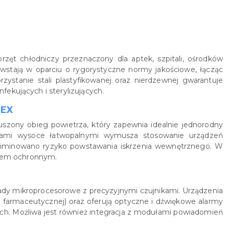
rzęt chłodniczy przeznaczony dla aptek, szpitali, ośrodków
wstają w oparciu o rygorystyczne normy jakościowe, łącząc
zystanie stali plastyfikowanej oraz nierdzewnej gwarantuje
ekujących i sterylizujących.
TEX
szony obieg powietrza, który zapewnia idealnie jednorodny
ncjami wysoce łatwopalnymi wymusza stosowanie urządzeń
liminowano ryzyko powstawania iskrzenia wewnętrznego. W
trem ochronnym.
dy mikroprocesorowe z precyzyjnymi czujnikami. Urządzenia
i farmaceutycznej) oraz oferują optyczne i dźwiękowe alarmy
ach. Możliwa jest również integracja z modułami powiadomień