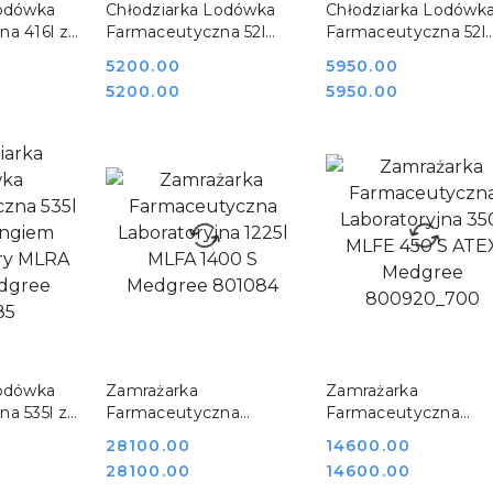
SZYKA
DO KOSZYKA
DO KOSZYKA
Lodówka
Chłodziarka Lodówka
Chłodziarka Lodówk
a 416l z
Farmaceutyczna 52l
Farmaceutyczna 52l
m
Drzwi Pełne MLRE 66 S
Drzwi Szklane MLRE
Cena:
5200.00
Cena:
5950.00
 MPRA 450
Medgree 800901_1200
G Medgree
Cena:
Cena:
5200.00
5950.00
800902_1000
SZYKA
DO KOSZYKA
DO KOSZYKA
Lodówka
Zamrażarka
Zamrażarka
a 535l z
Farmaceutyczna
Farmaceutyczna
m
Laboratoryjna 1225l
Laboratoryjna 350l
Cena:
28100.00
Cena:
14600.00
 MLRA 700
MLFA 1400 S Medgree
MLFE 450 S ATEX
Cena:
Cena:
28100.00
14600.00
01085
801084
Medgree 800920_7