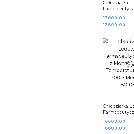
DO KO
Chłodziarka 
Farmaceutyczn
Monitoringie
Cena:
13600.00
Temperatury
Cena:
13600.00
G Medgree
800906_1400
DO KO
Chłodziarka 
Farmaceutyczn
Monitoringie
Cena:
16600.00
Temperatury
Cena:
16600.00
S Medgree 8