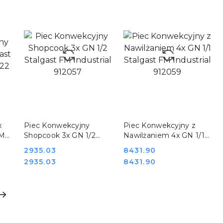
DO KOSZYKA
DO KOSZYKA
x
Piec Konwekcyjny
Piec Konwekcyjny z
FM
Shopcook 3x GN 1/2
Nawilżaniem 4x GN 1/1
Stalgast FM Industrial
Stalgast FM Industrial
Cena:
2935.03
Cena:
8431.90
912057
912059
Cena:
Cena:
2935.03
8431.90