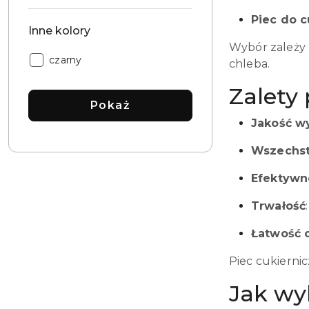
Piec do 
Inne kolory
Wybór zależy o
Inne
czarny
chleba.
kolory:
Zalety
Pokaż
Jakość w
Wszechst
Efektywn
Trwałość
Łatwość 
Piec cukierni
Jak wy