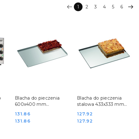
1
2
3
4
5
6
DO KOSZYKA
DO KOSZYKA
o
Blacha do pieczenia
Blacha do pieczenia
600x400 mm
stalowa 433x333 mm
aluminiowa do pieca
kuchenne Bartscher
Cena:
131.86
Cena:
127.92
Bartscher 100412
100404
Cena:
Cena:
131.86
127.92