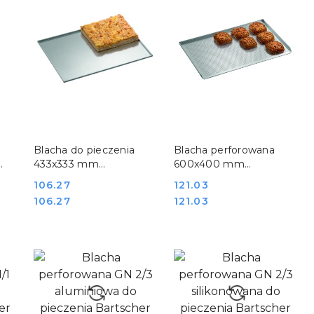
DO KOSZYKA
DO KOSZYKA
Blacha do pieczenia
Blacha perforowana
433x333 mm
600x400 mm
l
aluminiowa kuchenne
aluminiowa do
Cena:
106.27
Cena:
121.03
Bartscher 100406
pieczenia Bartscher
Cena:
Cena:
106.27
121.03
100413