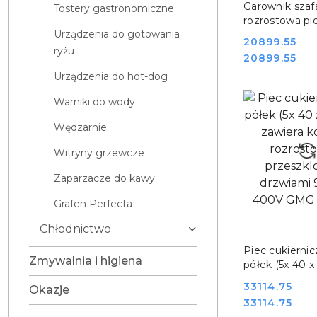
Garownik szaf
Tostery gastronomiczne
rozrostowa pi
Urządzenia do gotowania
Deli Proofer 
Cena:
20899.55
GASTRO 0002
ryżu
Cena:
20899.55
Urządzenia do hot-dog
Warniki do wody
Wędzarnie
Witryny grzewcze
Zaparzacze do kawy
Grafen Perfecta
Chłodnictwo
DO KO
Piec cukiernicz
Zmywalnia i higiena
półek (5x 40 x
zawiera komo
Cena:
33114.75
Okazje
rozrostową z
Cena:
33114.75
przeszklonymi