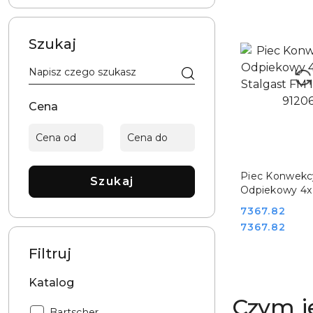
9,5 kW 400V
GALA-5
Szukaj
Cena
DO KO
Piec Konwekc
Szukaj
Odpiekowy 4x
Stalgast FM In
Cena:
7367.82
912060
Cena:
7367.82
Filtruj
Katalog
Czym je
Katalog:
Bartscher