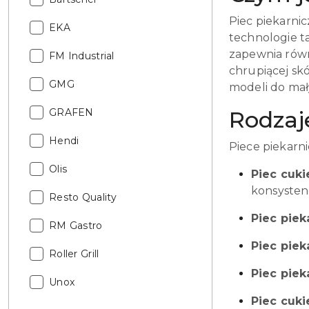
Piec piekarnic
Katalog:
EKA
technologie ta
zapewnia równ
Katalog:
FM Industrial
chrupiącej sk
Katalog:
GMG
modeli do mał
Katalog:
GRAFEN
Rodzaj
Katalog:
Hendi
Piece piekarni
Katalog:
Olis
Piec cuki
konsystenc
Katalog:
Resto Quality
Piec piek
Katalog:
RM Gastro
Piec pie
Katalog:
Roller Grill
Piec piek
Katalog:
Unox
Piec cuki