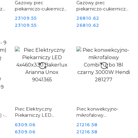
Gazowy piec
Gazowy piec
czy
piekarniczo-cukierniczy
piekarniczo-cukierniczy
k
Millennial Black Mask 4x
Millennial Black Mask 6x
Cena:
23109.55
Cena:
26810.62
60x40 EKA
60x40 EKA
Cena:
Cena:
23109.55
26810.62
MKF464GBM
MKF664GBM
DO KOSZYKA
DO KOSZYKA
Piec Elektryczny
Piec konwekcyjno-
 -
Piekarniczy LED
mikrofalowy
4x460x330 Bakerlux
CombiTurbo 18l czarny
Cena:
6309.06
Cena:
21216.58
Arianna Unox 9041365
3000W Hendi 281277
Cena:
Cena:
6309.06
21216.58
ami