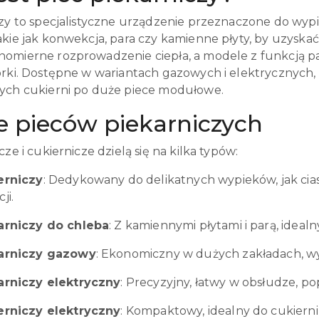
zy to specjalistyczne urządzenie przeznaczone do wypie
kie jak konwekcja, para czy kamienne płyty, by uzyskać
omierne rozprowadzenie ciepła, a modele z funkcją p
órki. Dostępne w wariantach gazowych i elektrycznych, 
ych cukierni po duże piece modułowe.
e pieców piekarniczych
cze i cukiernicze dzielą się na kilka typów:
erniczy
: Dedykowany do delikatnych wypieków, jak ciast
ji.
arniczy do chleba
: Z kamiennymi płytami i parą, ideal
karniczy gazowy
: Ekonomiczny w dużych zakładach, wy
arniczy elektryczny
: Precyzyjny, łatwy w obsłudze, po
erniczy elektryczny
: Kompaktowy, idealny do cukierni