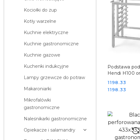
Kociołki do zup
Kotły warzelne
Kuchnie elektryczne
Kuchnie gastronomiczne
Kuchnie gazowe
DO KO
Kuchenki indukcyjne
Podstawa pod
Hendi H100 o
Lampy grzewcze do potraw
wymiary 690
Cena:
1198.33
mm Hendi 237
Makaroniarki
Cena:
1198.33
Mikrofalówki
gastronomiczne
Naleśnikarki gastronomiczne
Opiekacze i salamandry