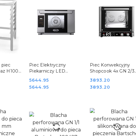
SZYKA
DO KOSZYKA
DO KOSZYKA
 piec
Piec Elektryczny
Piec Konwekcyjny
raz H100S
Piekarniczy LED
Shopcook 4x GN 2/3
x480x700
3x460x330 Bakerlux
Stalgast FM Industria
Cena:
5644.95
Cena:
3893.20
151
Stefania Unox 9041165
912058
Cena:
Cena:
5644.95
3893.20