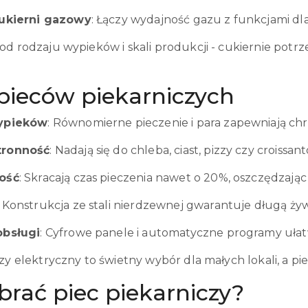
cukierni gazowy
: Łączy wydajność gazu z funkcjami dl
d rodzaju wypieków i skali produkcji - cukiernie potrz
 pieców piekarniczych
ypieków
: Równomierne pieczenie i para zapewniają ch
ronność
: Nadają się do chleba, ciast, pizzy czy croissan
ość
: Skracają czas pieczenia nawet o 20%, oszczędzając
: Konstrukcja ze stali nierdzewnej gwarantuje długą ży
obsługi
: Cyfrowe panele i automatyczne programy ułatw
czy elektryczny to świetny wybór dla małych lokali, a 
brać piec piekarniczy?