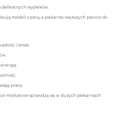
a delikatnych wypieków.
ebują modeli z parą, a piekarnie większych pieców do
rupkość i smak.
tów.
 energię.
wotność.
iają pracę.
piece modułowe sprawdzą się w dużych piekarniach.