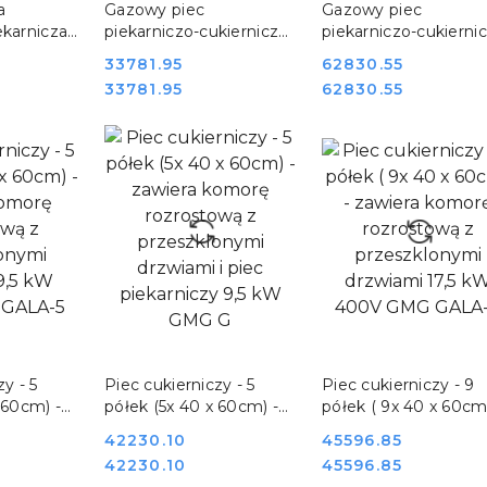
a
Gazowy piec
Gazowy piec
ekarnicza
piekarniczo-cukierniczy
piekarniczo-cukierni
16-M RM
Millennial Black Mask
Millennial Black Mas
Cena:
33781.95
Cena:
62830.55
5357
10x 60x40 EKA
16x 60x40 EKA
Cena:
Cena:
33781.95
62830.55
MKF1064GBM
MKF1664GBM
SZYKA
DO KOSZYKA
DO KOSZYKA
y - 5
Piec cukierniczy - 5
Piec cukierniczy - 9
 60cm) -
półek (5x 40 x 60cm) -
półek ( 9x 40 x 60cm)
rę
zawiera komorę
zawiera komorę
Cena:
42230.10
Cena:
45596.85
rozrostową z
rozrostową z
Cena:
Cena:
42230.10
45596.85
 drzwiami
przeszklonymi drzwiami
przeszklonymi drzwi