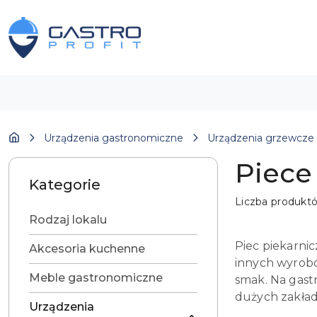
Przejdź do treści głównej
Przejdź do wyszukiwarki
Przejdź do moje konto
Przejdź do menu głównego
Przejdź do stopki
Urządzenia gastronomiczne
Urządzenia grzewcze
Piece 
Kategorie
Liczba produkt
Rodzaj lokalu
Piec piekarnic
Akcesoria kuchenne
innych wyrobó
Meble gastronomiczne
smak. Na gastr
dużych zakła
Urządzenia