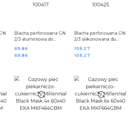
DO KOSZYKA
DO KOSZYKA
 GN
Blacha perforowana GN
Blacha perforowana GN
2/3 aluminiowa do
2/3 silikonowana do
pieczenia Bartscher
pieczenia Bartscher
Cena:
69.86
Cena:
106.27
100417
100425
Cena:
Cena:
69.86
106.27
DO KOSZYKA
DO KOSZYKA