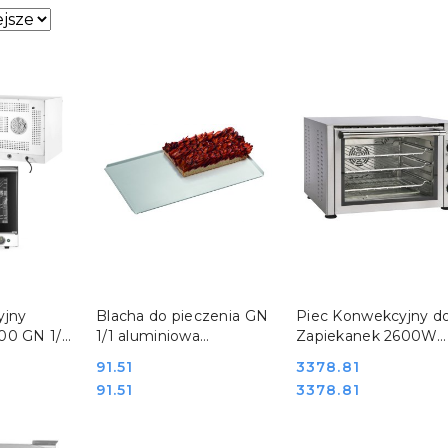
sze.
SZYKA
DO KOSZYKA
DO KOSZYKA
yjny
Blacha do pieczenia GN
Piec Konwekcyjny d
00 GN 1/1
1/1 aluminiowa
Zapiekanek 2600W
gastronomiczne
Stalgast Roller Grill
Cena:
91.51
Cena:
3378.81
ny Hendi
Bartscher 100426
777266
Cena:
Cena:
91.51
3378.81