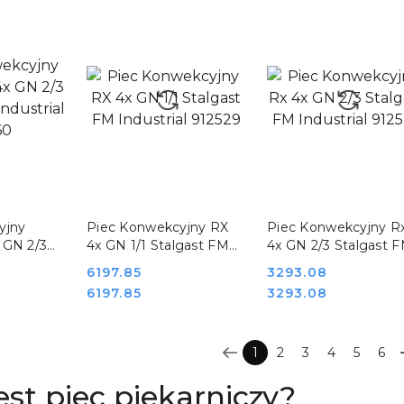
 GMG
i piec piekarniczy 9,5 kW
17,5 kW 400V GMG
GMG G
GALA-9
SZYKA
DO KOSZYKA
DO KOSZYKA
yjny
Piec Konwekcyjny RX
Piec Konwekcyjny R
 GN 2/3
4x GN 1/1 Stalgast FM
4x GN 2/3 Stalgast 
dustrial
Industrial 912529
Industrial 912522
Cena:
6197.85
Cena:
3293.08
Cena:
Cena:
6197.85
3293.08
1
2
3
4
5
6
st piec piekarniczy?