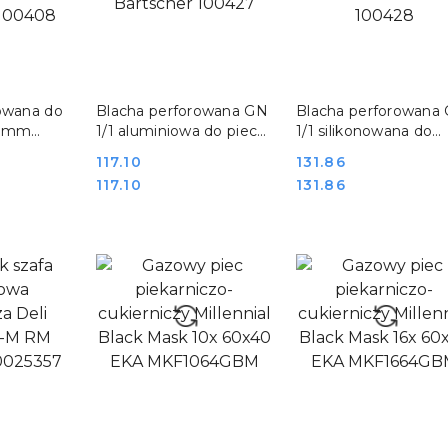
SZYKA
DO KOSZYKA
DO KOSZYKA
owana do
Blacha perforowana GN
Blacha perforowana
3 mm
1/1 aluminiowa do pieca
1/1 silikonowana do
ne
Bartscher 100427
pieczenia Bartscher
Cena:
117.10
Cena:
131.86
0408
100428
Cena:
Cena:
117.10
131.86
SZYKA
DO KOSZYKA
DO KOSZYKA