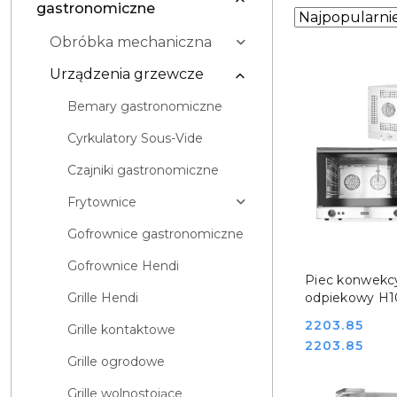
gastronomiczne
Zastosowano
Sortuj
według
sortowanie:
Obróbka mechaniczna
Najpopularniej
Urządzenia grzewcze
Bemary gastronomiczne
Cyrkulatory Sous-Vide
Czajniki gastronomiczne
Frytownice
Gofrownice gastronomiczne
Gofrownice Hendi
DO KO
Piec konwekc
Grille Hendi
odpiekowy H1
3500W model
Cena:
2203.85
Grille kontaktowe
gastronomicz
Cena:
2203.85
229880
Grille ogrodowe
Grille wolnostojące