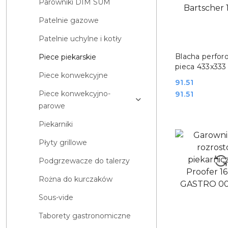
Parowniki DIM SUM
Patelnie gazowe
Patelnie uchylne i kotły
DO KO
Blacha perfor
Piece piekarskie
pieca 433x33
Piece konwekcyjne
gastronomicz
Cena:
91.51
Bartscher 10
Cena:
Piece konwekcyjno-
91.51
parowe
Piekarniki
Płyty grillowe
Podgrzewacze do talerzy
Rożna do kurczaków
Sous-vide
Taborety gastronomiczne
DO KO