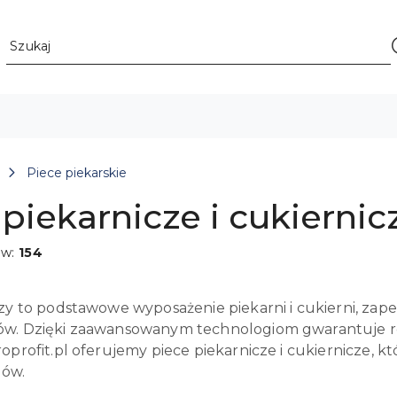
Piece piekarskie
piekarnicze i cukiernic
ów:
154
zy to podstawowe wyposażenie piekarni i cukierni, zape
w. Dzięki zaawansowanym technologiom gwarantuje ró
oprofit.pl oferujemy piece piekarnicze i cukiernicze, k
dów.