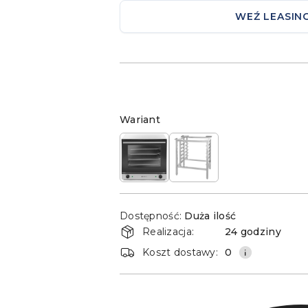
WEŹ LEASIN
Wariant
Wariant
Dostępność
Dostępność:
Duża ilość
i
Realizacja:
24 godziny
dostawa
Koszt dostawy:
0