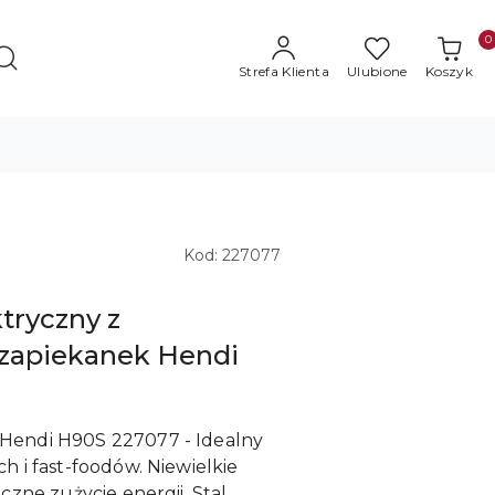
0
Strefa Klienta
Ulubione
Koszyk
Kod:
227077
tryczny z
zapiekanek Hendi
Hendi H90S 227077 - Idealny
h i fast-foodów. Niewielkie
czne zużycie energii. Stal