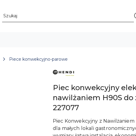
Piece konwekcyjno-parowe
ZOBACZ
PRODUKTY
MARKI
HENDI
Piec konwekcyjny elek
nawilżaniem H90S do 
227077
Piec Konwekcyjny z Nawilżaniem 
dla małych lokali gastronomicznyc
wymiary, łatwa instalacja, ekonomi