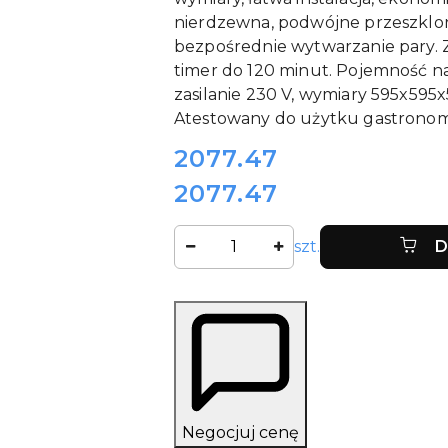
nierdzewna, podwójne przeszklon
bezpośrednie wytwarzanie pary. 
timer do 120 minut. Pojemność n
zasilanie 230 V, wymiary 595x595
Atestowany do użytku gastronom
cena:
2077.47
2077.47
Cena:
Ilość
szt.
D
Negocjuj cenę