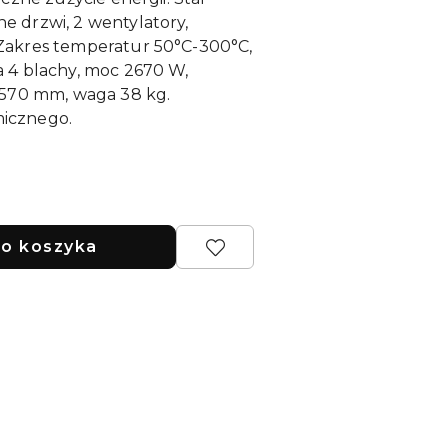
e drzwi, 2 wentylatory,
Zakres temperatur 50°C-300°C,
a 4 blachy, moc 2670 W,
x570 mm, waga 38 kg.
icznego.
o koszyka