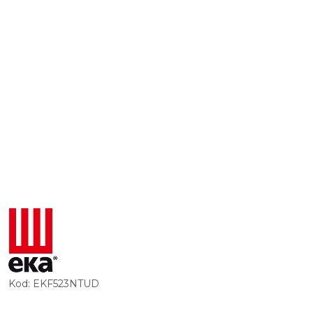
ZOBACZ
PRODUKTY
MARKI
EKA
(TECNOEKA)
Kod:
EKF523NTUD