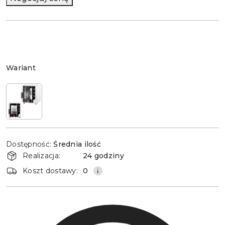
Wariant
Wariant
Dostępność
Dostępność:
Średnia ilość
i
Realizacja:
24 godziny
dostawa
Koszt dostawy:
0