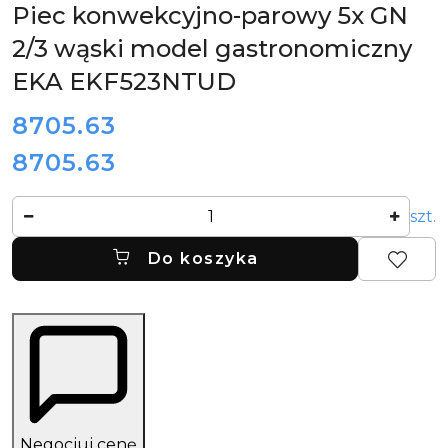
Piec konwekcyjno-parowy 5x GN
2/3 wąski model gastronomiczny
EKA EKF523NTUD
cena:
8705.63
8705.63
Cena:
Ilość
szt.
Do koszyka
Negocjuj cenę