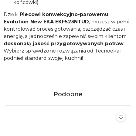
końcówki)
Dzięki
Piecowi konwekcyjno-parowemu
Evolution New EKA EKF523NTUD
, możesz w pełni
kontrolować proces gotowania, oszczędzać czas i
energię, a jednocześnie zapewnić swoim klientom
doskonałą jakość przygotowywanych potraw
.
Wybierz sprawdzone rozwiązania od Tecnoeka i
podnieś standard swojej kuchni!
Produkty
Podobne
Pomiń karuzelę produktów
o
statusie: