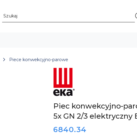
Piece konwekcyjno-parowe
ZOBACZ
PRODUKTY
MARKI
EKA
(TECNOEKA)
Piec konwekcyjno-par
5x GN 2/3 elektryczn
cena:
6840.34