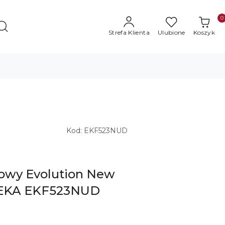
0
Strefa Klienta
Ulubione
Koszyk
Kod:
EKF523NUD
owy Evolution New
y EKA EKF523NUD