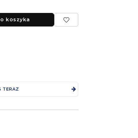
o koszyka
G TERAZ