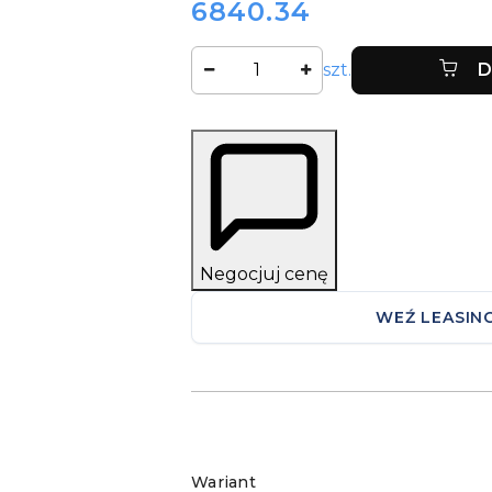
6840.34
Cena:
Ilość
szt.
D
Negocjuj cenę
WEŹ LEASIN
Wariant
Wariant