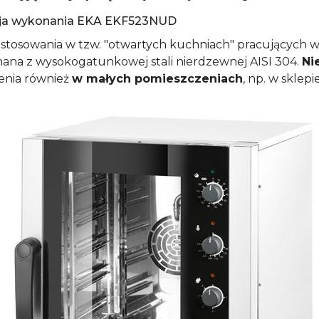
zja wykonania
EKA EKF523NUD
o stosowania w tzw. "otwartych kuchniach" pracujących w
nana z wysokogatunkowej stali nierdzewnej AISI 304.
Ni
enia również
w małych pomieszczeniach
, np. w sklep