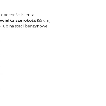
 obecności klienta.
ewielka szerokość
(55 cm)
ie lub na stacji benzynowej.