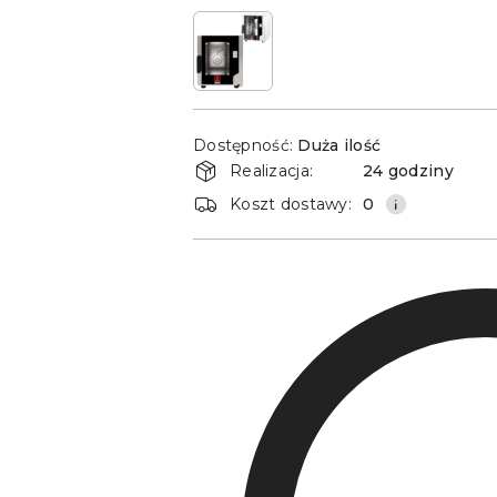
Dostępność
Dostępność:
Duża ilość
i
Realizacja:
24 godziny
dostawa
Koszt dostawy:
0