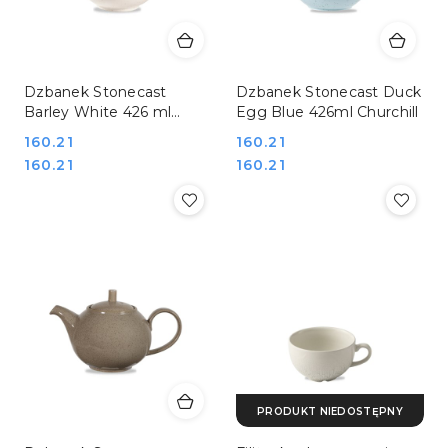
Dzbanek Stonecast
Dzbanek Stonecast Duck
Barley White 426 ml
Egg Blue 426ml Churchill
Churchill
Cena:
160.21
Cena:
160.21
Cena:
Cena:
160.21
160.21
PRODUKT NIEDOSTĘPNY