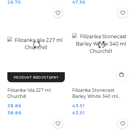
Cena:
Cena:
26.70
47.36
PRODUKT NIEDOSTĘPNY
Filiżanka Isla 227 ml
Filiżanka Stonecast
Churchill
Barley White 340 ml
Churchill
Cena:
38.86
Cena:
43.51
Cena:
Cena:
38.86
43.51