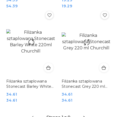
Cena:
Cena:
Cena:
Cena:
54.39
19.29
Filiżanka sztaplowana
Filiżanka sztaplowana
Stonecast Barley White
Stonecast Grey 220 ml
220ml Churchill
Churchill
Cena:
34.61
Cena:
34.61
Cena:
Cena:
34.61
34.61