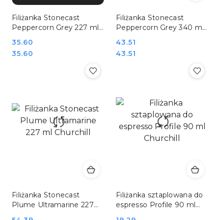
Filiżanka Stonecast
Filiżanka Stonecast
Peppercorn Grey 227 ml
Peppercorn Grey 340 ml
Churchill
Churchill
Cena:
35.60
Cena:
43.51
Cena:
Cena:
35.60
43.51
Filiżanka Stonecast
Filiżanka sztaplowana do
Plume Ultramarine 227
espresso Profile 90 ml
ml Churchill
Churchill
54.39
19.29