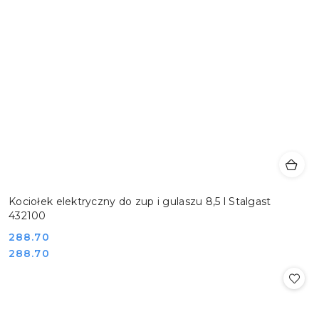
Kociołek elektryczny do zup i gulaszu 8,5 l Stalgast
432100
Cena:
288.70
Cena:
288.70