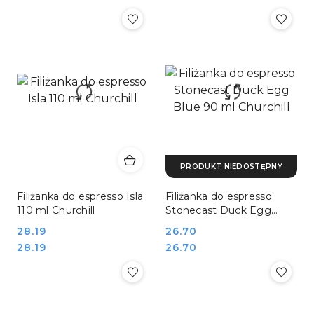
PRODUKT NIEDOSTĘPNY
Filiżanka do espresso Isla
Filiżanka do espresso
110 ml Churchill
Stonecast Duck Egg
Blue 90 ml Churchill
Cena:
28.19
Cena:
26.70
Cena:
Cena:
28.19
26.70