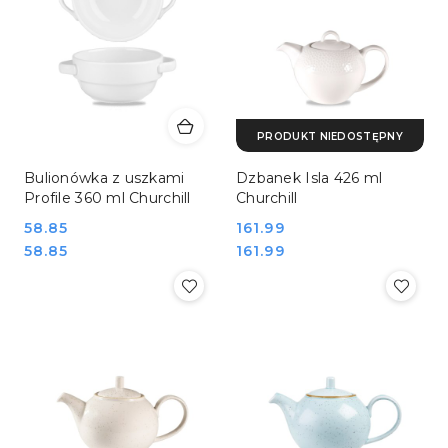
PRODUKT NIEDOSTĘPNY
Bulionówka z uszkami
Dzbanek Isla 426 ml
Profile 360 ml Churchill
Churchill
Cena:
58.85
Cena:
161.99
Cena:
Cena:
58.85
161.99