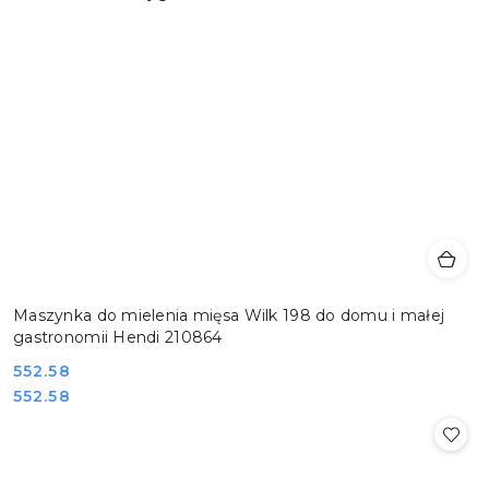
Maszynka do mielenia mięsa Wilk 198 do domu i małej
gastronomii Hendi 210864
Cena:
552.58
Cena:
552.58