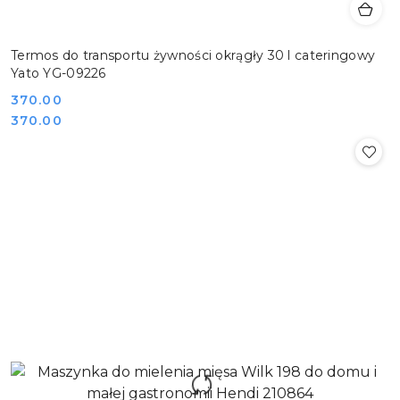
Termos do transportu żywności okrągły 30 l cateringowy
Yato YG-09226
Cena:
370.00
Cena:
370.00