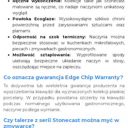
Ręczne wykończenie:
Kolekcje takie jak Stonecast
malowane są ręcznie, co nadaje naczyniom unikatowy
wygląd.
Powłoka Ecoglaze:
Wysokowydajne szkliwo chroni
powierzchnię przed zarysowaniami sztućcami oraz
plamami.
Odporność na szok termiczny:
Naczynia można
bezpiecznie stosować w kuchenkach mikrofalowych,
piecach i zmywarkach gastronomicznych.
Możliwość sztaplowania:
Wyprofilowane spody
ułatwiają bezpieczne układanie naczyń w stosy,
oszczędzając miejsce na zapleczu.
Co oznacza gwarancja Edge Chip Warranty?
To dożywotnia lub wieloletnia gwarancja producenta na
wyszczerbienia krawędzi dla wyznaczonych kolekcji płaskiej
porcelany. W przypadku powstania szczerby na krawędzi
podczas normalnego użytkowania gastronomicznego,
naczynie podlega wymianie.
Czy talerze z serii Stonecast można myć w
zmywarce?