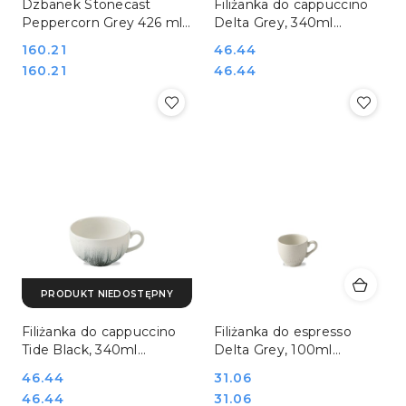
Dzbanek Stonecast
Filiżanka do cappuccino
Peppercorn Grey 426 ml
Delta Grey, 340ml
Churchill
Churchill
Cena:
160.21
Cena:
46.44
Cena:
Cena:
160.21
46.44
PRODUKT NIEDOSTĘPNY
Filiżanka do cappuccino
Filiżanka do espresso
Tide Black, 340ml
Delta Grey, 100ml
Churchill
Churchill
Cena:
46.44
Cena:
31.06
Cena:
Cena:
46.44
31.06