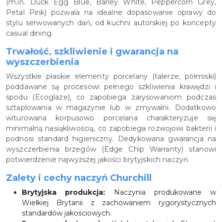
(m.in. Duck Egg Blue, Barley White, Peppercorn Grey,
Petal Pink) pozwala na idealne dopasowanie oprawy do
stylu serwowanych dań, od kuchni autorskiej po koncepty
casual dining.
Trwałość, szkliwienie i gwarancja na
wyszczerbienia
Wszystkie płaskie elementy porcelany (talerze, półmiski)
poddawane są procesowi pełnego szkliwienia krawędzi i
spodu (Ecoglaze), co zapobiega zarysowaniom podczas
sztaplowania w magazynie lub w zmywalni. Dodatkowo
witurowana korpusowo porcelana charakteryzuje się
minimalną nasiąkliwością, co zapobiega rozwojowi bakterii i
podnosi standard higieniczny. Dedykowana gwarancja na
wyszczerbienia brzegów (Edge Chip Warranty) stanowi
potwierdzenie najwyższej jakości brytyjskich naczyń.
Zalety i cechy naczyń Churchill
Brytyjska produkcja:
Naczynia produkowane w
Wielkiej Brytanii z zachowaniem rygorystycznych
standardów jakościowych.