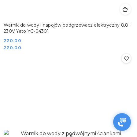
Warnik do wody i napojów podgrzewacz elektryczny 8,8 l
230V Yato YG-04301
Cena:
220.00
Cena:
220.00