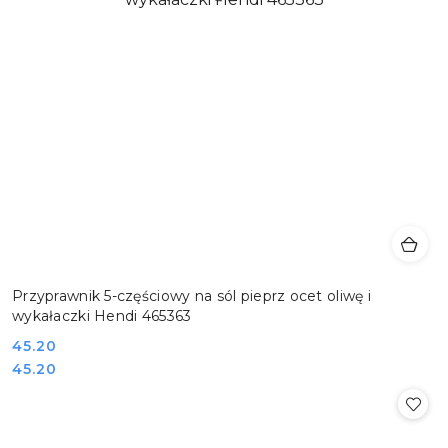
Przyprawnik 5-częściowy na sól pieprz ocet oliwę i
wykałaczki Hendi 465363
Cena:
45.20
Cena:
45.20