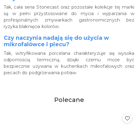
Tak, cała seria Stonecast oraz pozostałe kolekcje tej marki
są w pełni przystosowane do mycia i wyparzania w
profesjonalnych zmywarkach gastronomicznych bez
ryzyka blaknięcia kolorów.
Czy naczynia nadają się do użycia w
mikrofalówce i piecu?
Tak, witryfikowana porcelana charakteryzuje się wysoka
odpornością termiczną, dzięki czemu może być
bezpiecznie używana w kuchenkach mikrofalowych oraz
piecach do podgrzewania potraw.
Produkty
Polecane
Pomiń karuzelę produktów
o
statusie: