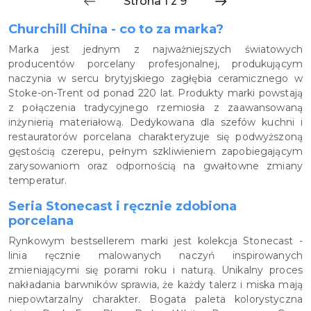
Churchill China - co to za marka?
Marka jest jednym z najważniejszych światowych
producentów porcelany profesjonalnej, produkującym
naczynia w sercu brytyjskiego zagłębia ceramicznego w
Stoke-on-Trent od ponad 220 lat. Produkty marki powstają
z połączenia tradycyjnego rzemiosła z zaawansowaną
inżynierią materiałową. Dedykowana dla szefów kuchni i
restauratorów porcelana charakteryzuje się podwyższoną
gęstością czerepu, pełnym szkliwieniem zapobiegającym
zarysowaniom oraz odpornością na gwałtowne zmiany
temperatur.
Seria Stonecast i ręcznie zdobiona
porcelana
Rynkowym bestsellerem marki jest kolekcja Stonecast -
linia ręcznie malowanych naczyń inspirowanych
zmieniającymi się porami roku i naturą. Unikalny proces
nakładania barwników sprawia, że każdy talerz i miska mają
niepowtarzalny charakter. Bogata paleta kolorystyczna