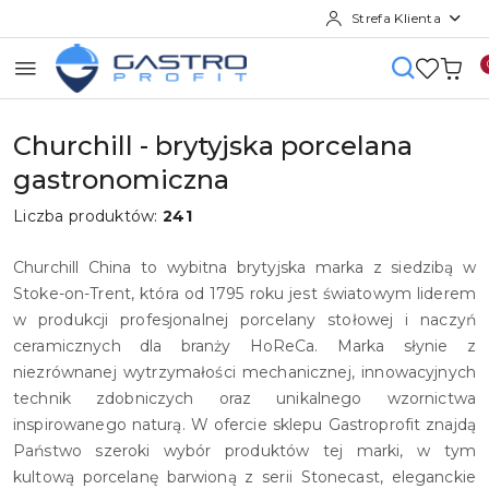
Strefa Klienta
Przejdź do treści głównej
Przejdź do wyszukiwarki
Przejdź do moje konto
Przejdź do menu głównego
Przejdź do stopki
Churchill - brytyjska porcelana
gastronomiczna
Liczba produktów:
241
Churchill China to wybitna brytyjska marka z siedzibą w
Stoke-on-Trent, która od 1795 roku jest światowym liderem
w produkcji profesjonalnej porcelany stołowej i naczyń
ceramicznych dla branży HoReCa. Marka słynie z
niezrównanej wytrzymałości mechanicznej, innowacyjnych
technik zdobniczych oraz unikalnego wzornictwa
inspirowanego naturą. W ofercie sklepu Gastroprofit znajdą
Państwo szeroki wybór produktów tej marki, w tym
kultową porcelanę barwioną z serii Stonecast, eleganckie