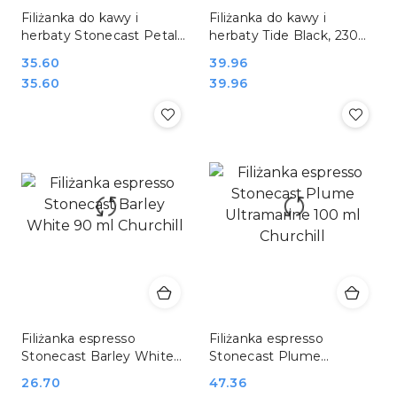
Filiżanka do kawy i
Filiżanka do kawy i
herbaty Stonecast Petal
herbaty Tide Black, 230ml
Pink, 230ml Churchill
Churchill
Cena:
35.60
Cena:
39.96
Cena:
Cena:
35.60
39.96
Filiżanka espresso
Filiżanka espresso
Stonecast Barley White
Stonecast Plume
90 ml Churchill
Ultramarine 100 ml
Cena:
26.70
Cena:
47.36
Churchill