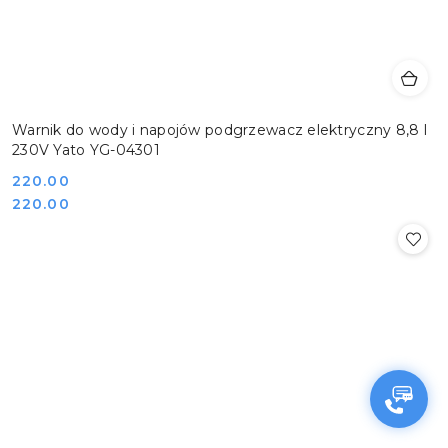
Warnik do wody i napojów podgrzewacz elektryczny 8,8 l
230V Yato YG-04301
Cena:
220.00
Cena:
220.00