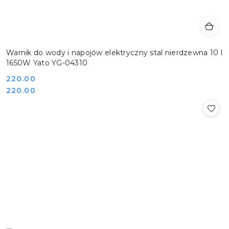
Warnik do wody i napojów elektryczny stal nierdzewna 10 l
1650W Yato YG-04310
Cena:
220.00
Cena:
220.00