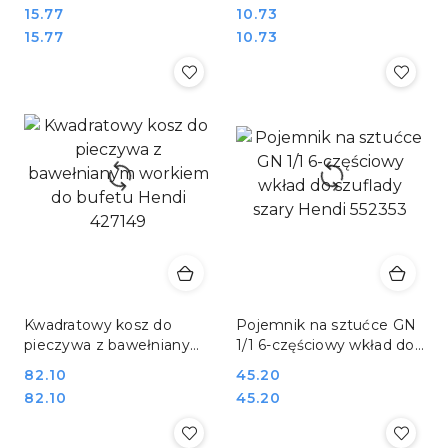
230x115x75 mm Stalgast
Zmywarki Stalgast Gredil
Cena:
15.77
Cena:
10.73
361233
361211
Cena:
Cena:
15.77
10.73
Kwadratowy kosz do
Pojemnik na sztućce GN
pieczywa z bawełnianym
1/1 6-częściowy wkład do
workiem do bufetu Hendi
szuflady szary Hendi
Cena:
82.10
Cena:
45.20
427149
552353
Cena:
Cena:
82.10
45.20