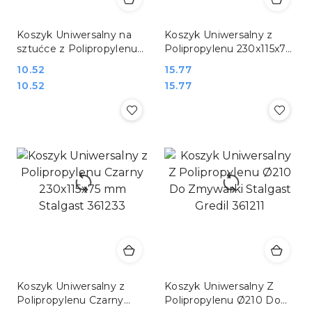
Koszyk Uniwersalny na
Koszyk Uniwersalny z
sztućce z Polipropylenu
Polipropylenu 230x115x75
Czarny 230x90x50 mm
mm Stalgast 361231
Cena:
10.52
Cena:
15.77
Stalgast 361234
Cena:
Cena:
10.52
15.77
Koszyk Uniwersalny z
Koszyk Uniwersalny Z
Polipropylenu Czarny
Polipropylenu Ø210 Do