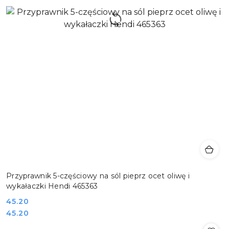
Przyprawnik 5-częściowy na sól pieprz ocet oliwę i
wykałaczki Hendi 465363
Cena:
45.20
Cena:
45.20