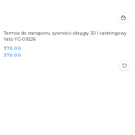
Termos do transportu żywności okrągły 30 l cateringowy
Yato YG-09226
Cena:
370.00
Cena:
370.00