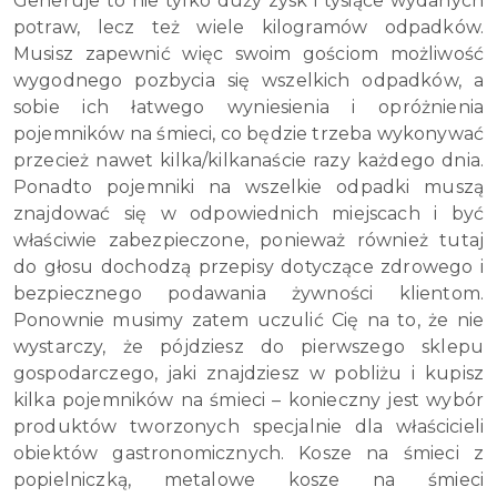
Generuje to nie tylko duży zysk i tysiące wydanych
potraw, lecz też wiele kilogramów odpadków.
Musisz zapewnić więc swoim gościom możliwość
wygodnego pozbycia się wszelkich odpadków, a
sobie ich łatwego wyniesienia i opróżnienia
pojemników na śmieci, co będzie trzeba wykonywać
przecież nawet kilka/kilkanaście razy każdego dnia.
Ponadto pojemniki na wszelkie odpadki muszą
znajdować się w odpowiednich miejscach i być
właściwie zabezpieczone, ponieważ również tutaj
do głosu dochodzą przepisy dotyczące zdrowego i
bezpiecznego podawania żywności klientom.
Ponownie musimy zatem uczulić Cię na to, że nie
wystarczy, że pójdziesz do pierwszego sklepu
gospodarczego, jaki znajdziesz w pobliżu i kupisz
kilka pojemników na śmieci – konieczny jest wybór
produktów tworzonych specjalnie dla właścicieli
obiektów gastronomicznych. Kosze na śmieci z
popielniczką, metalowe kosze na śmieci