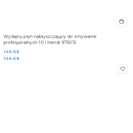
Wydajny płyn nabłyszczający do zmywarek
profesjonalnych 10 l Hendi 975015
Cena:
146.68
Cena:
146.68