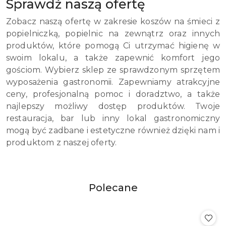
Sprawdź naszą ofertę
Zobacz naszą ofertę w zakresie koszów na śmieci z
popielniczką, popielnic na zewnątrz oraz innych
produktów, które pomogą Ci utrzymać higienę w
swoim lokalu, a także zapewnić komfort jego
gościom. Wybierz sklep ze sprawdzonym sprzętem
wyposażenia gastronomii. Zapewniamy atrakcyjne
ceny, profesjonalną pomoc i doradztwo, a także
najlepszy możliwy dostęp produktów. Twoje
restauracja, bar lub inny lokal gastronomiczny
mogą być zadbane i estetyczne również dzięki nam i
produktom z naszej oferty.
Produkty
Polecane
Pomiń karuzelę produktów
o
statusie: