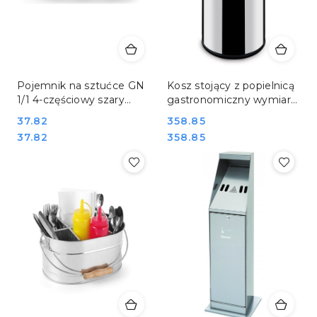
Pojemnik na sztućce GN
Kosz stojący z popielnicą
1/1 4-częściowy szary
gastronomiczny wymiary
polietylen Hendi 552308
ø24x66 cm Hendi 691397
Cena:
37.82
Cena:
358.85
Cena:
Cena:
37.82
358.85