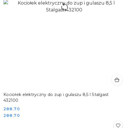
Kociołek elektryczny do zup i gulaszu 8,5 l Stalgast
432100
Cena:
288.70
Cena:
288.70