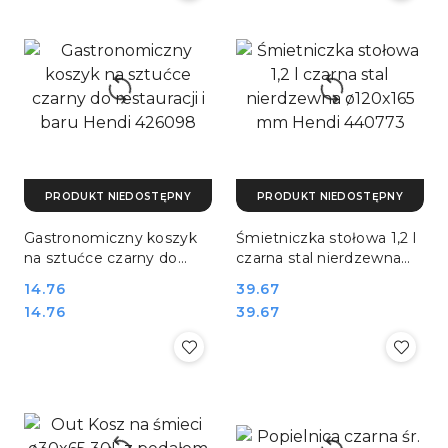
PRODUKT NIEDOSTĘPNY
PRODUKT NIEDOSTĘPNY
Gastronomiczny koszyk
Śmietniczka stołowa 1,2 l
na sztućce czarny do
czarna stal nierdzewna
restauracji i baru Hendi
ø120x165 mm Hendi
Cena:
14.76
Cena:
39.67
426098
440773
Cena:
Cena:
14.76
39.67