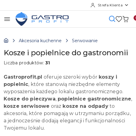
Strefa Klienta
Przejdź do treści głównej
Przejdź do wyszukiwarki
Przejdź do moje konto
Przejdź do menu głównego
Przejdź do stopki
Akcesoria kuchenne
Serwowanie
Kosze i popielnice do gastronomii
Liczba produktów:
31
Gastroprofit.pl
oferuje szeroki wybór
koszy i
popielnic
, które stanowią niezbędne elementy
wyposażenia każdego lokalu gastronomicznego.
Kosze do pieczywa
,
popielnice gastronomiczne
,
kosze serwisowe
oraz
kosze na odpady
to
akcesoria, które pomagają w utrzymaniu porządku,
a jednocześnie dodają elegancji i funkcjonalności
Twojemu lokalu.