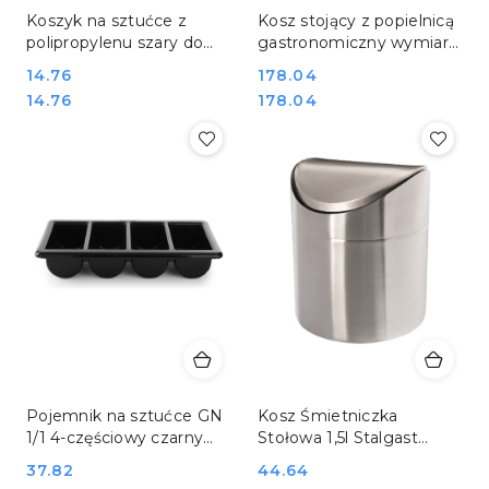
Koszyk na sztućce z
Kosz stojący z popielnicą
polipropylenu szary do
gastronomiczny wymiary
gastronomii Hendi
ø20x70 cm Hendi 691380
Cena:
14.76
Cena:
178.04
426081
Cena:
Cena:
14.76
178.04
Pojemnik na sztućce GN
Kosz Śmietniczka
1/1 4-częściowy czarny
Stołowa 1,5l Stalgast
polietylen Hendi 552315
68203
Cena:
37.82
Cena:
44.64