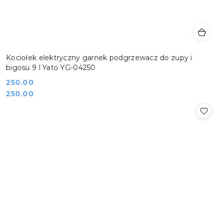
Kociołek elektryczny garnek podgrzewacz do zupy i
bigosu 9 l Yato YG-04250
Cena:
250.00
Cena:
250.00