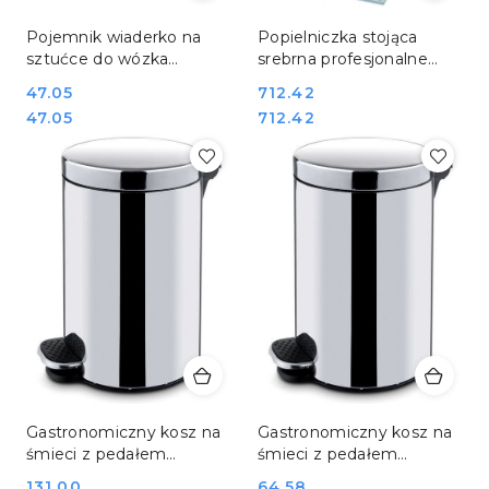
Pojemnik wiaderko na
Popielniczka stojąca
sztućce do wózka
srebrna profesjonalne
kelnerskiego 245x180x130
wyposażenie obiektu
Cena:
47.05
Cena:
712.42
mm Hendi 425978
Bartscher 860002
Cena:
Cena:
47.05
712.42
Gastronomiczny kosz na
Gastronomiczny kosz na
śmieci z pedałem
śmieci z pedałem
pojemność 20 l ø30x44
pojemność 5 l ø21x28 cm
Cena:
131.00
Cena:
64.58