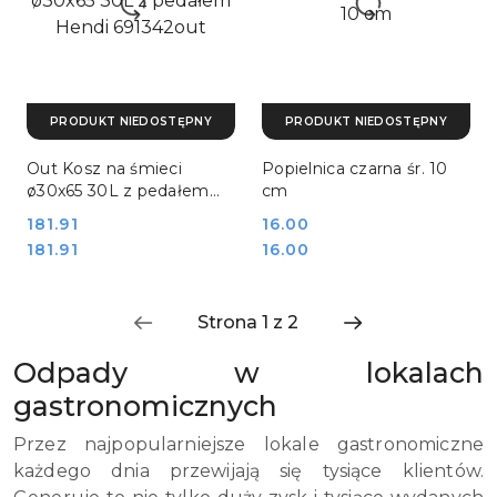
PRODUKT NIEDOSTĘPNY
PRODUKT NIEDOSTĘPNY
Out Kosz na śmieci
Popielnica czarna śr. 10
ø30x65 30L z pedałem
cm
Hendi 691342out
Cena:
181.91
Cena:
16.00
Cena:
Cena:
181.91
16.00
Odpady w lokalach
gastronomicznych
Przez najpopularniejsze lokale gastronomiczne
każdego dnia przewijają się tysiące klientów.