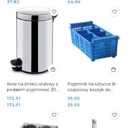
Cena:
Cena:
37.82
44.64
Kosz na śmieci stalowy z
Pojemnik na sztućce 8-
pedałem pojemność 30 l
częściowy koszyk do
ø30x65 cm Hendi 691342
bemaru i bufetu Hendi
Cena:
172.51
Cena:
35.05
871102
Cena:
Cena:
172.51
35.05