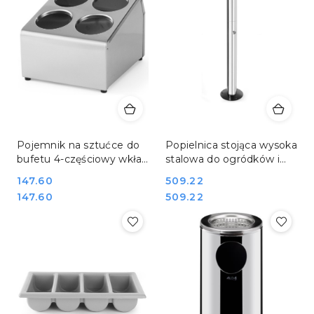
Pojemnik na sztućce do
Popielnica stojąca wysoka
bufetu 4-częściowy wkład
stalowa do ogródków i
do szuflady Hendi 552407
palarni ø170x920 Hendi
Cena:
147.60
Cena:
509.22
440223
Cena:
Cena:
147.60
509.22