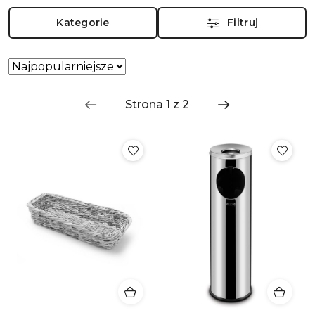
Kategorie
Filtruj
Zastosowano
Sortuj
według
sortowanie:
Najpopularniejsze.