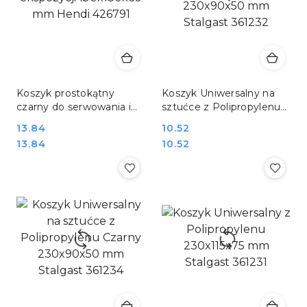
Koszyk prostokątny
Koszyk Uniwersalny na
czarny do serwowania i
sztućce z Polipropylenu
ekspozycji 190x130x60
230x90x50 mm Stalgast
Cena:
13.84
Cena:
10.52
mm Hendi 426791
361232
Cena:
Cena:
13.84
10.52