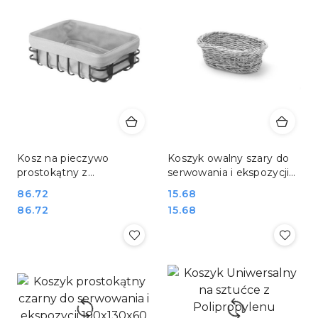
Kosz na pieczywo
Koszyk owalny szary do
prostokątny z
serwowania i ekspozycji
bawełnianym workiem do
190x120x60 mm Hendi
Cena:
86.72
Cena:
15.68
bufetu Hendi 427132
426760
Cena:
Cena:
86.72
15.68