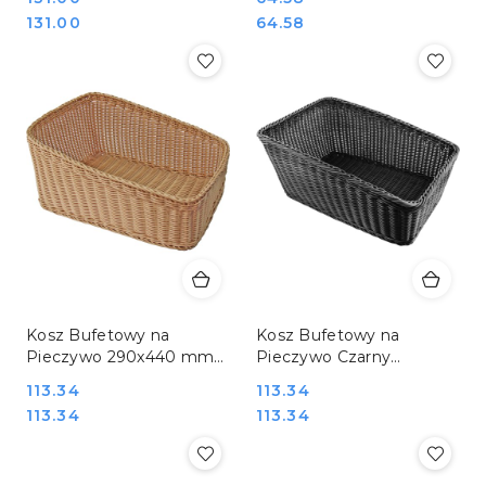
cm Hendi 691335
Hendi 691311
Cena:
Cena:
131.00
64.58
Kosz Bufetowy na
Kosz Bufetowy na
Pieczywo 290x440 mm
Pieczywo Czarny
Stalgast 361207
290x440 mm Stalgast
Cena:
113.34
Cena:
113.34
361208
Cena:
Cena:
113.34
113.34