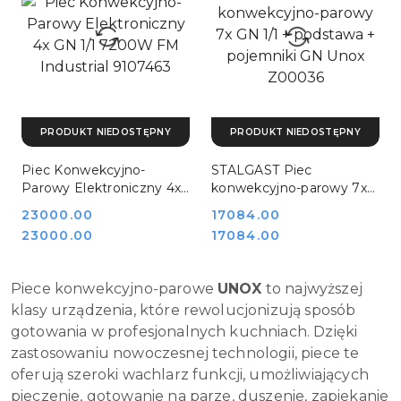
PRODUKT NIEDOSTĘPNY
PRODUKT NIEDOSTĘPNY
Piec Konwekcyjno-
STALGAST Piec
Parowy Elektroniczny 4x
konwekcyjno-parowy 7x
GN 1/1 7200W FM
GN 1/1 + podstawa +
Cena:
23000.00
Cena:
17084.00
Industrial 9107463
pojemniki GN Unox
Cena:
Cena:
23000.00
17084.00
Z00036
Piece konwekcyjno-parowe
UNOX
to najwyższej
klasy urządzenia, które rewolucjonizują sposób
gotowania w profesjonalnych kuchniach. Dzięki
zastosowaniu nowoczesnej technologii, piece te
oferują szeroki wachlarz funkcji, umożliwiających
pieczenie, gotowanie na parze, duszenie, zapiekanie