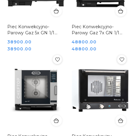
Piec Konwekcyjno-
Piec Konwekcyjno-
Parowy Gaz 5x GN 1/1
Parowy Gaz 7x GN 1/1
Cheftop Unox 9000562
Cheftop Unox 9000762
Cena:
38900.00
Cena:
48800.00
Cena:
Cena:
38900.00
48800.00