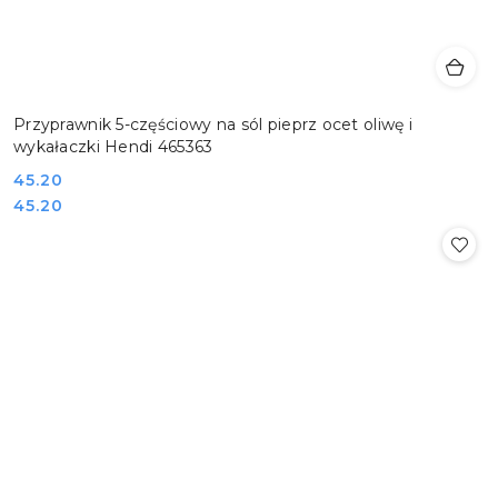
Przyprawnik 5-częściowy na sól pieprz ocet oliwę i
wykałaczki Hendi 465363
Cena:
45.20
Cena:
45.20