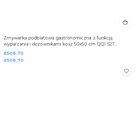
Zmywarka podblatowa gastronomiczna z funkcją
wyparzania i dozownikami kosz 50x50 cm QQI 52T
REDFOX 00025397
Cena:
6506.70
Cena:
6506.70