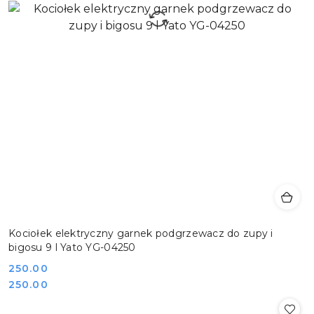
Kociołek elektryczny garnek podgrzewacz do zupy i
bigosu 9 l Yato YG-04250
Cena:
250.00
Cena:
250.00