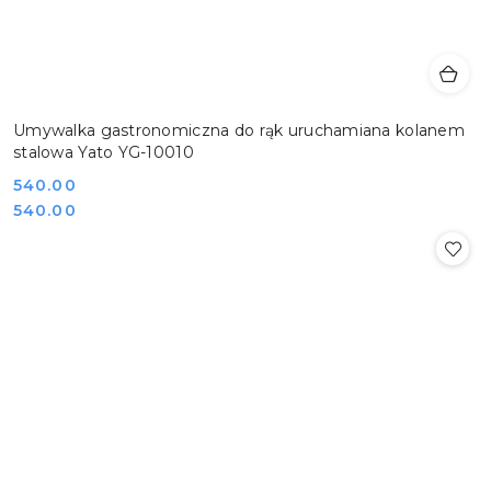
Umywalka gastronomiczna do rąk uruchamiana kolanem
stalowa Yato YG-10010
Cena:
540.00
Cena:
540.00