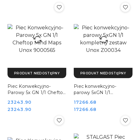
PRODUKT NIEDOSTĘPNY
PRODUKT NIEDOSTĘPNY
Piec Konwekcyjno-
Piec konwekcyjno-
Parowy 5x GN 1/1 Cheftop
parowy 5xGN 1/1
Mind Maps Unox
kompletny zestaw Unox
Cena:
23243.90
Cena:
17266.68
9000565
Z00034
Cena:
Cena:
23243.90
17266.68