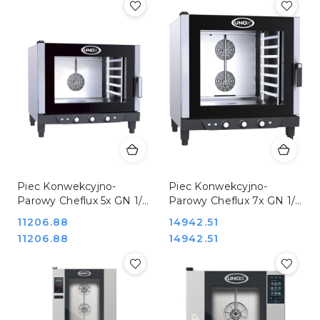
Piec Konwekcyjno-
Piec Konwekcyjno-
Parowy Cheflux 5x GN 1/1
Parowy Cheflux 7x GN 1/1
Stalgast Unox 900390
Elektryczny 400V 10,5kW
Cena:
11206.88
Cena:
14942.51
Unox 900590
Cena:
Cena:
11206.88
14942.51