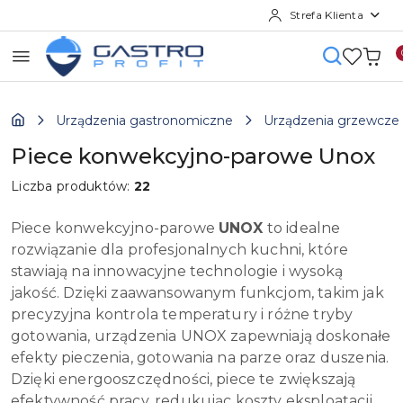
Strefa Klienta
Przejdź do treści głównej
Przejdź do wyszukiwarki
Przejdź do moje konto
Przejdź do menu głównego
Przejdź do stopki
Urządzenia gastronomiczne
Urządzenia grzewcze
Piece konwekcyjno-parowe Unox
Liczba produktów:
22
Piece konwekcyjno-parowe
UNOX
to idealne
rozwiązanie dla profesjonalnych kuchni, które
stawiają na innowacyjne technologie i wysoką
jakość. Dzięki zaawansowanym funkcjom, takim jak
precyzyjna kontrola temperatury i różne tryby
gotowania, urządzenia UNOX zapewniają doskonałe
efekty pieczenia, gotowania na parze oraz duszenia.
Dzięki energooszczędności, piece te zwiększają
efektywność pracy, redukując koszty eksploatacji.