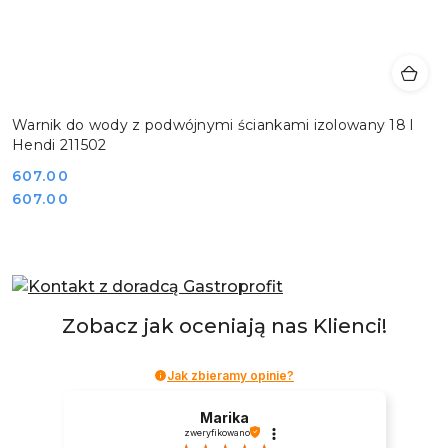
Warnik do wody z podwójnymi ściankami izolowany 18 l
Hendi 211502
Cena:
607.00
Cena:
607.00
Zobacz jak oceniają nas Klienci!
Jak zbieramy opinie?
Marika
zweryfikowano