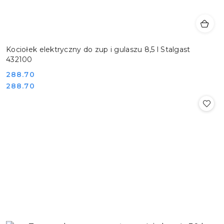
Kociołek elektryczny do zup i gulaszu 8,5 l Stalgast
432100
Cena:
288.70
Cena:
288.70