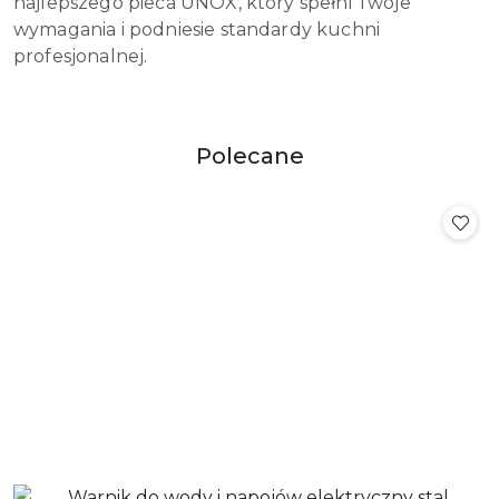
najlepszego pieca UNOX, który spełni Twoje
wymagania i podniesie standardy kuchni
profesjonalnej.
Produkty
Polecane
Pomiń karuzelę produktów
o
statusie: