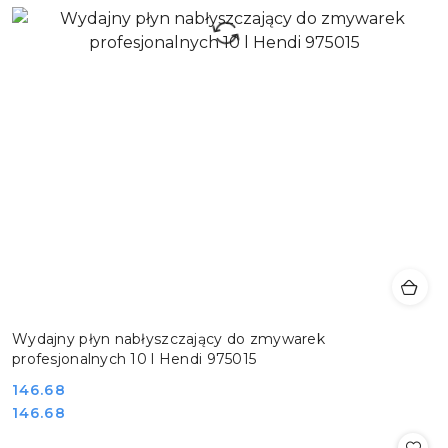
Wydajny płyn nabłyszczający do zmywarek
profesjonalnych 10 l Hendi 975015
Cena:
146.68
Cena:
146.68