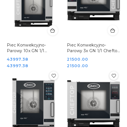
Piec Konwekcyjno-
Piec Konwekcyjno-
Parowy 10x GN 1/1
Parowy 3x GN 1/1 Cheftop
Cheftop Mind Maps Plus
Unox 9000360
Cena:
43997.38
Cena:
21500.00
Unox 9001065
Cena:
Cena:
43997.38
21500.00