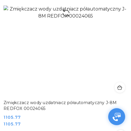
Zmiękczacz wody uzdatniacz półautomatyczny J-8M
REDFOX 00024065
Cena:
1105.77
Cena:
1105.77