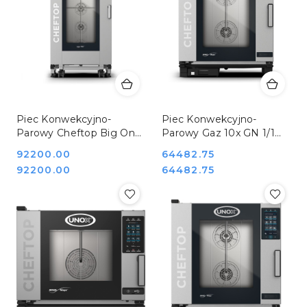
Piec Konwekcyjno-
Piec Konwekcyjno-
Parowy Cheftop Big One
Parowy Gaz 10x GN 1/1
z Wózkiem 20 GN 1/1 P
Cheftop Unox 9001062
Cena:
92200.00
Cena:
64482.75
29,3 kW U 400 V Unox
Cena:
Cena:
92200.00
64482.75
9012061