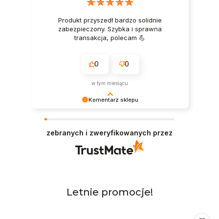
Produkt przyszedł bardzo solidnie
zabezpieczony. Szybka i sprawna
transakcja, polecam 💪
0
0
w tym miesiącu
Komentarz sklepu
Dziękujemy za pozytywną ocenę - to wielka
motywacja do dalszej pracy i prawdziwa
zebranych i zweryfikowanych przez
przyjemność zobaczyć, że zostaliśmy docenieni!
Dziękujemy też za wysiłek włożony w
podzielenie się z innymi Twoim doświadczeniem.
Do zobaczenia! Zespół Gastroprofit.pl
Produkty
Letnie promocje!
Pomiń karuzelę produktów
o
statusie: