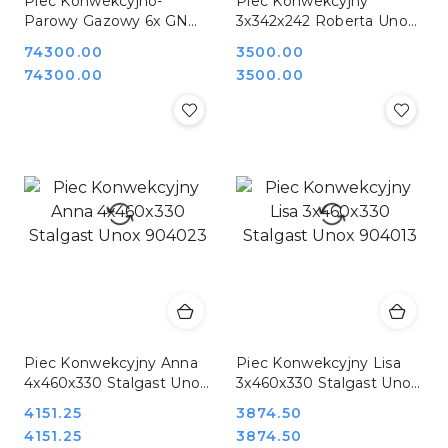
Piec Konwekcyjno-
Piec Konwekcyjny
Parowy Gazowy 6x GN
3x342x242 Roberta Unox
2/1 Cheftop Mind,Maps
904003
Cena:
74300.00
Cena:
3500.00
Plus 24 kW Unox
Cena:
Cena:
74300.00
3500.00
9010662
Piec Konwekcyjny Anna
Piec Konwekcyjny Lisa
4x460x330 Stalgast Unox
3x460x330 Stalgast Unox
904023
904013
Cena:
4151.25
Cena:
3874.50
Cena:
Cena:
4151.25
3874.50