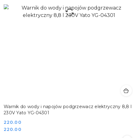
Warnik do wody i napojów podgrzewacz elektryczny 8,8 l
230V Yato YG-04301
Cena:
220.00
Cena:
220.00