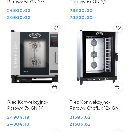
Parowy 5x GN 2/3
Parowy 6x GN 2/1
Cheftop Mind,Maps
Cheftop Mind,Maps Plus
Cena:
26800.00
Cena:
73300.00
Compactone 5,2 kW
20,5 kW Unox 9010665
Cena:
Cena:
26800.00
73300.00
Unox 9000561
Piec Konwekcyjno-
Piec Konwekcyjno-
Parowy 7x GN 1/1
Parowy Cheflux 12x GN
Cheftop One Unox
1/1 Unox 900890
Cena:
24904.18
Cena:
21583.62
9000760
Cena:
Cena:
24904.18
21583.62