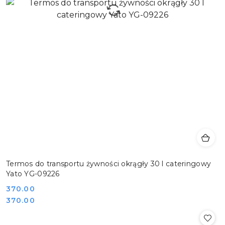
Termos do transportu żywności okrągły 30 l cateringowy
Yato YG-09226
Cena:
370.00
Cena:
370.00