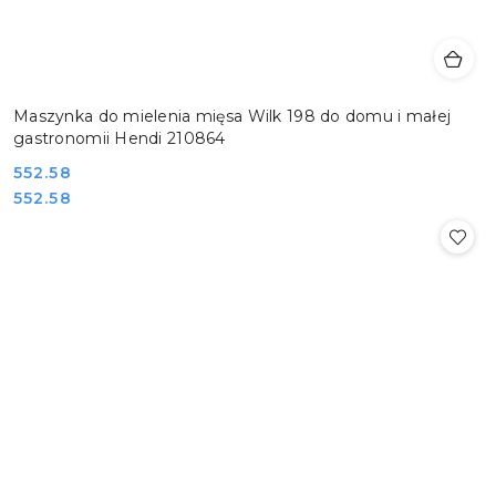
Maszynka do mielenia mięsa Wilk 198 do domu i małej
gastronomii Hendi 210864
Cena:
552.58
Cena:
552.58