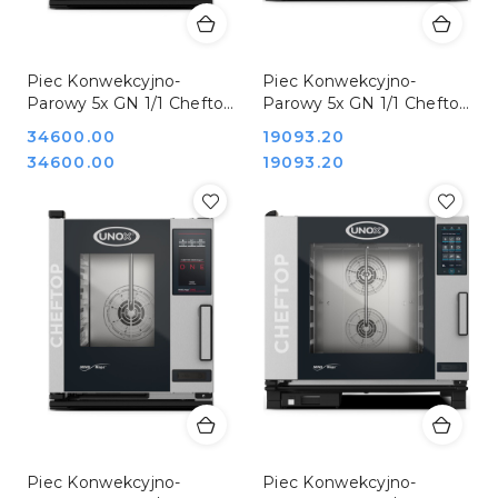
Piec Konwekcyjno-
Piec Konwekcyjno-
Parowy 5x GN 1/1 Cheftop
Parowy 5x GN 1/1 Cheftop
Mind,Maps Compactplus
One Stalgast Unox
Cena:
34600.00
Cena:
19093.20
9,2 kW Unox 9000564
9000560
Cena:
Cena:
34600.00
19093.20
Piec Konwekcyjno-
Piec Konwekcyjno-