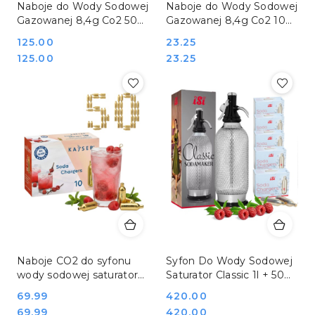
Naboje do Wody Sodowej
Naboje do Wody Sodowej
Gazowanej 8,4g Co2 50
Gazowanej 8,4g Co2 10
Sztuk Stalgast iSi
sztuk Stalgast iSi 500010
Cena:
125.00
Cena:
23.25
500010_50
Cena:
Cena:
125.00
23.25
Naboje CO2 do syfonu
Syfon Do Wody Sodowej
wody sodowej saturatora
Saturator Classic 1l + 50
50 sztuk (5x 10) Kayser
Naboi Stalgast iSi
Cena:
69.99
Cena:
420.00
1101_5
500505_50_23
Cena:
Cena:
69.99
420.00