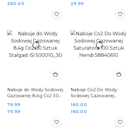
Cena:
Cena:
360.00
29.99
Naboje do Wody Sodowej
Naboje Co2 Do Wody
Gazowanej 8,4g Co2 30
Sodowej Gazowanej
Sztuk Stalgast iSi
Saturatora 100 Sztuk
Cena:
79.99
Cena:
160.00
500010_30
Hendi 58840610
Cena:
Cena:
79.99
160.00