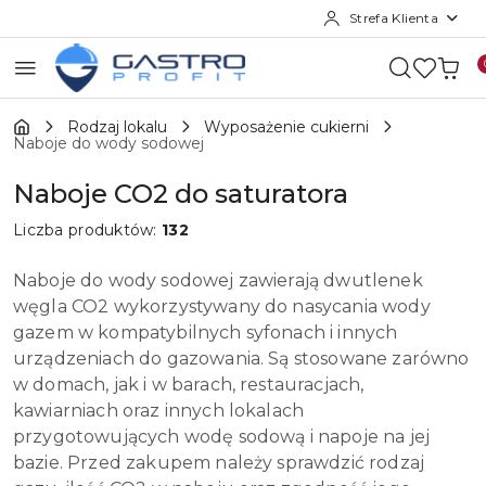
Strefa Klienta
Przejdź do treści głównej
Przejdź do wyszukiwarki
Przejdź do moje konto
Przejdź do menu głównego
Przejdź do stopki
Rodzaj lokalu
Wyposażenie cukierni
Naboje do wody sodowej
Naboje CO2 do saturatora
Liczba produktów:
132
Naboje do wody sodowej zawierają dwutlenek
węgla CO2 wykorzystywany do nasycania wody
gazem w kompatybilnych syfonach i innych
urządzeniach do gazowania. Są stosowane zarówno
w domach, jak i w barach, restauracjach,
kawiarniach oraz innych lokalach
przygotowujących wodę sodową i napoje na jej
bazie. Przed zakupem należy sprawdzić rodzaj