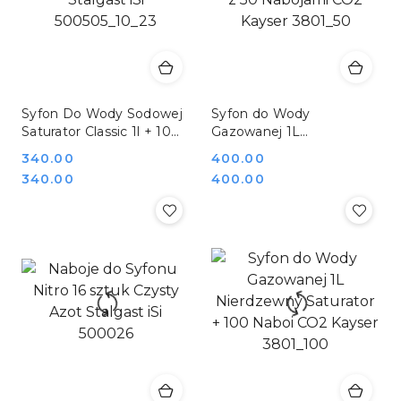
Syfon Do Wody Sodowej
Syfon do Wody
Saturator Classic 1l + 10
Gazowanej 1L
Naboi Stalgast iSi
Nierdzewny Saturator z
Cena:
340.00
Cena:
400.00
500505_10_23
50 Nabojami CO2 Kayser
Cena:
Cena:
340.00
400.00
3801_50