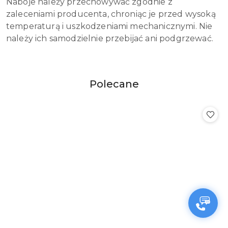
Naboje należy przechowywać zgodnie z
zaleceniami producenta, chroniąc je przed wysoką
temperaturą i uszkodzeniami mechanicznymi. Nie
należy ich samodzielnie przebijać ani podgrzewać.
Produkty
Polecane
Pomiń karuzelę produktów
o
statusie: