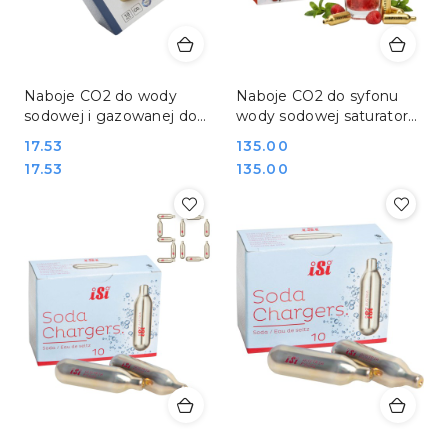
Naboje CO2 do wody
Naboje CO2 do syfonu
sodowej i gazowanej do
wody sodowej saturatora
saturatora 10 sztuk Hendi
100 sztuk Kayser 110110
Cena:
17.53
Cena:
135.00
588406
Cena:
Cena:
17.53
135.00