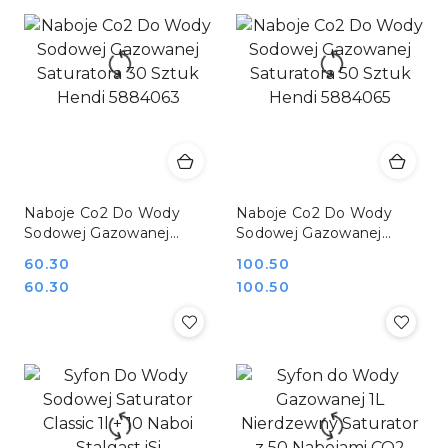
Naboje Co2 Do Wody
Naboje Co2 Do Wody
Sodowej Gazowanej
Sodowej Gazowanej
Saturatora 30 Sztuk
Saturatora 50 Sztuk
Cena:
60.30
Cena:
100.50
Hendi 5884063
Hendi 5884065
Cena:
Cena:
60.30
100.50