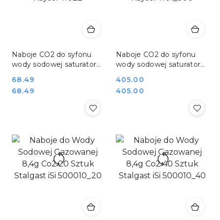
Naboje CO2 do syfonu
Naboje CO2 do syfonu
wody sodowej saturatora
wody sodowej saturatora
50 sztuk Kayser 11022
300 sztuk Kayser
Cena:
68.49
Cena:
405.00
1101_300
Cena:
Cena:
68.49
405.00