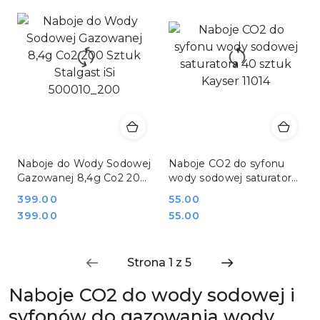
Naboje do Wody Sodowej
Naboje CO2 do syfonu
Gazowanej 8,4g Co2 200
wody sodowej saturatora
Sztuk Stalgast iSi
40 sztuk Kayser 11014
Cena:
399.00
Cena:
55.00
500010_200
Cena:
Cena:
399.00
55.00
Naboje CO2 do wody sodowej i
syfonów do gazowania wody