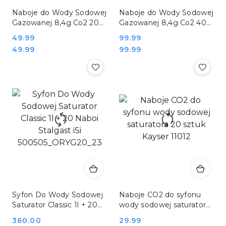
Naboje do Wody Sodowej
Naboje do Wody Sodowej
Gazowanej 8,4g Co2 20
Gazowanej 8,4g Co2 40
Sztuk Stalgast iSi
Sztuk Stalgast iSi
Cena:
49.99
Cena:
99.99
500010_20
500010_40
Cena:
Cena:
49.99
99.99
Syfon Do Wody Sodowej
Naboje CO2 do syfonu
Saturator Classic 1l + 20
wody sodowej saturatora
Naboi Stalgast iSi
20 sztuk Kayser 11012
Cena:
360.00
Cena:
29.99
500505_ORYG20_23