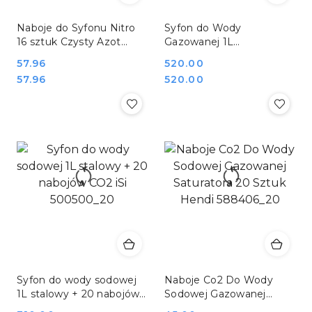
Naboje do Syfonu Nitro
Syfon do Wody
16 sztuk Czysty Azot
Gazowanej 1L
Stalgast iSi 500026
Nierdzewny Saturator +
Cena:
57.96
Cena:
520.00
100 Naboi CO2 Kayser
Cena:
Cena:
57.96
520.00
3801_100
Syfon do wody sodowej
Naboje Co2 Do Wody
1L stalowy + 20 nabojów
Sodowej Gazowanej
CO2 iSi 500500_20
Saturatora 20 Sztuk