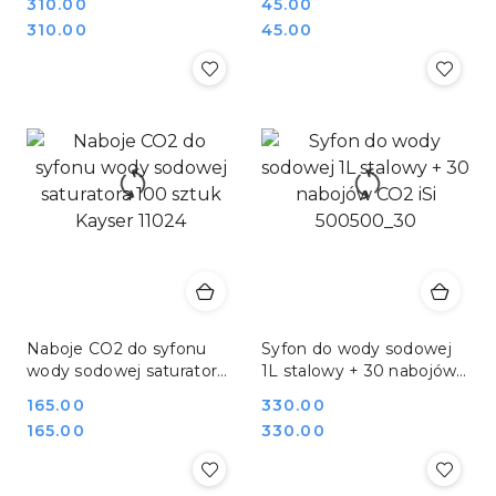
Cena:
310.00
Cena:
45.00
Hendi 588406_20
Cena:
Cena:
310.00
45.00
Naboje CO2 do syfonu
Syfon do wody sodowej
wody sodowej saturatora
1L stalowy + 30 nabojów
100 sztuk Kayser 11024
CO2 iSi 500500_30
Cena:
165.00
Cena:
330.00
Cena:
Cena:
165.00
330.00