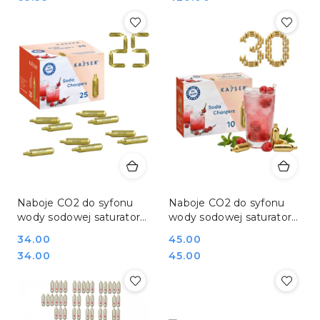
Naboje CO2 do syfonu
Naboje CO2 do syfonu
wody sodowej saturatora
wody sodowej saturatora
25 sztuk Kayser 1102
30 sztuk Kayser 11013
Cena:
34.00
Cena:
45.00
Cena:
Cena:
34.00
45.00