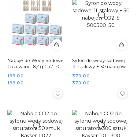
Naboje do Wody Sodowej
Syfon do wody sodowej
Gazowanej 8,4g Co2 100
1L stalowy + 50 nabojów
Sztuk Stalgast iSi
CO2 iSi 500500_50
Cena:
199.00
Cena:
370.00
500010_100
Cena:
Cena:
199.00
370.00