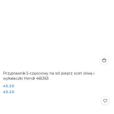
Przyprawnik 5-częściowy na sól pieprz ocet oliwę i
wykałaczki Hendi 465363
Cena:
45.20
Cena:
45.20