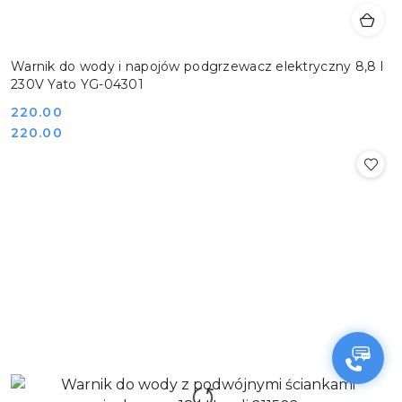
Warnik do wody i napojów podgrzewacz elektryczny 8,8 l
230V Yato YG-04301
Cena:
220.00
Cena:
220.00