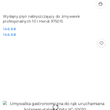
Wydajny płyn nabłyszczający do zmywarek
profesjonalnych 10 l Hendi 975015
Cena:
146.68
Cena:
146.68