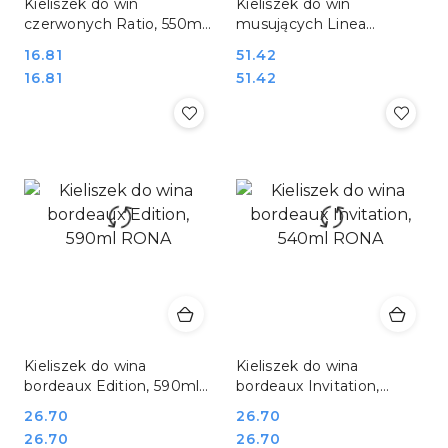
Kieliszek do win
Kieliszek do win
czerwonych Ratio, 550ml
musujących Linea
RONA
Umana, 500ml RONA
Cena:
16.81
Cena:
51.42
Cena:
Cena:
16.81
51.42
Kieliszek do wina
Kieliszek do wina
bordeaux Edition, 590ml
bordeaux Invitation,
RONA
540ml RONA
Cena:
26.70
Cena:
26.70
Cena:
Cena:
26.70
26.70