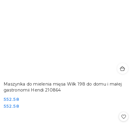
Maszynka do mielenia mięsa Wilk 198 do domu i małej
gastronomii Hendi 210864
Cena:
552.58
Cena:
552.58