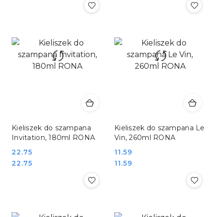
Kieliszek do szampana
Kieliszek do szampana Le
Invitation, 180ml RONA
Vin, 260ml RONA
Cena:
22.75
Cena:
11.59
Cena:
Cena:
22.75
11.59