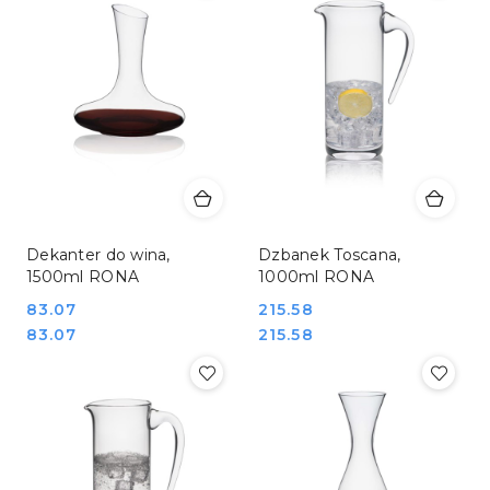
Dekanter do wina,
Dzbanek Toscana,
1500ml RONA
1000ml RONA
Cena:
83.07
Cena:
215.58
Cena:
Cena:
83.07
215.58