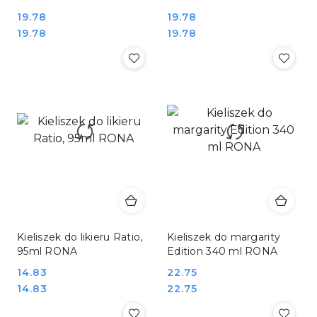
Cena:
19.78
Cena:
19.78
Cena:
Cena:
19.78
19.78
Kieliszek do likieru Ratio,
Kieliszek do margarity
95ml RONA
Edition 340 ml RONA
Cena:
14.83
Cena:
22.75
Cena:
Cena:
14.83
22.75