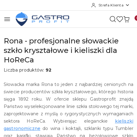
Strefa Klienta
Przejdź do treści głównej
Przejdź do wyszukiwarki
Przejdź do moje konto
Przejdź do menu głównego
Przejdź do stopki
Rona - profesjonalne słowackie
szkło kryształowe i kieliszki dla
HoReCa
Liczba produktów:
92
Słowacka marka Rona to jeden z najbardziej cenionych na
świecie producentów szkła kryształowego, którego historia
sięga 1892 roku. W ofercie sklepu Gastroprofit znajdą
Państwo wyselekcjonowane linie szkła stołowego tej marki,
zaprojektowane z myślą o rygorystycznych wymaganiach
sektora HoReCa. Wybierając eleganckie
kieliszki
gastronomiczne
do wina i koktajli, szklanki typu Tumbler
oraz karafki, stawiają Państwo na bezołowiowe szkło