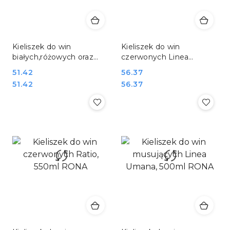
Kieliszek do win
Kieliszek do win
białych,różowych oraz
czerwonych Linea
młodych czerwonych
Umana, 900ml RONA
Cena:
51.42
Cena:
56.37
Linea Umana, 690ml
Cena:
Cena:
51.42
56.37
RONA