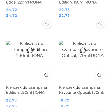
Edge, 220ml RONA
Edition, 150ml RONA
Cena:
24.72
Cena:
22.75
Cena:
Cena:
24.72
22.75
Kieliszek do szampana
Kieliszek do szampana
Edition, 230ml RONA
Favourite Optical, 170ml
RONA
Cena:
22.75
Cena:
18.79
Cena:
Cena:
22.75
18.79