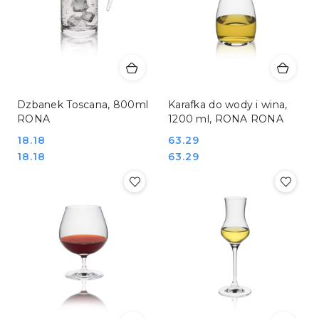
Dzbanek Toscana, 800ml
Karafka do wody i wina,
RONA
1200 ml, RONA RONA
Cena:
18.18
Cena:
63.29
Cena:
Cena:
18.18
63.29