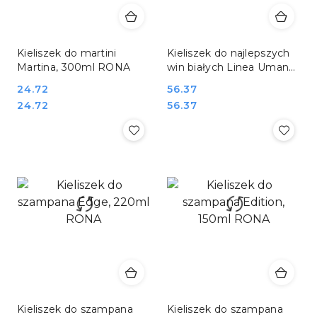
Kieliszek do martini
Kieliszek do najlepszych
Martina, 300ml RONA
win białych Linea Umana,
760ml RONA
Cena:
24.72
Cena:
56.37
Cena:
Cena:
24.72
56.37
Kieliszek do szampana
Kieliszek do szampana