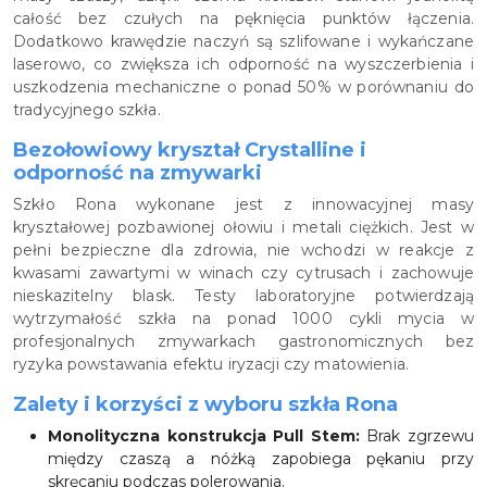
całość bez czułych na pęknięcia punktów łączenia.
Dodatkowo krawędzie naczyń są szlifowane i wykańczane
laserowo, co zwiększa ich odporność na wyszczerbienia i
uszkodzenia mechaniczne o ponad 50% w porównaniu do
tradycyjnego szkła.
Bezołowiowy kryształ Crystalline i
odporność na zmywarki
Szkło Rona wykonane jest z innowacyjnej masy
kryształowej pozbawionej ołowiu i metali ciężkich. Jest w
pełni bezpieczne dla zdrowia, nie wchodzi w reakcje z
kwasami zawartymi w winach czy cytrusach i zachowuje
nieskazitelny blask. Testy laboratoryjne potwierdzają
wytrzymałość szkła na ponad 1000 cykli mycia w
profesjonalnych zmywarkach gastronomicznych bez
ryzyka powstawania efektu iryzacji czy matowienia.
Zalety i korzyści z wyboru szkła Rona
Monolityczna konstrukcja Pull Stem:
Brak zgrzewu
między czaszą a nóżką zapobiega pękaniu przy
skręcaniu podczas polerowania.