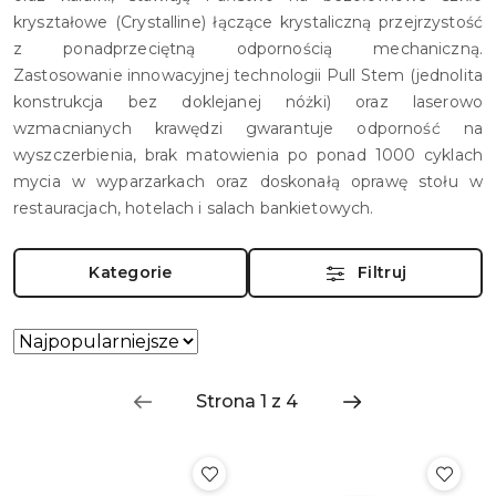
kryształowe (Crystalline) łączące krystaliczną przejrzystość
z ponadprzeciętną odpornością mechaniczną.
Zastosowanie innowacyjnej technologii Pull Stem (jednolita
konstrukcja bez doklejanej nóżki) oraz laserowo
wzmacnianych krawędzi gwarantuje odporność na
wyszczerbienia, brak matowienia po ponad 1000 cyklach
mycia w wyparzarkach oraz doskonałą oprawę stołu w
restauracjach, hotelach i salach bankietowych.
Kategorie
Filtruj
Zastosowano
Sortuj
według
sortowanie:
Najpopularniejsze.