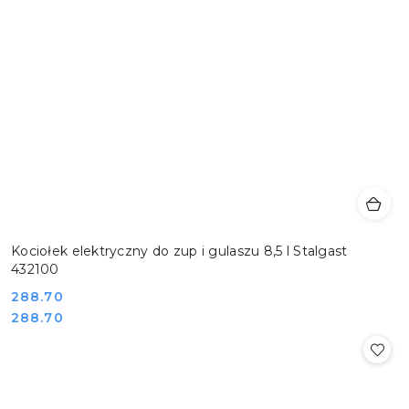
Kociołek elektryczny do zup i gulaszu 8,5 l Stalgast
432100
Cena:
288.70
Cena:
288.70