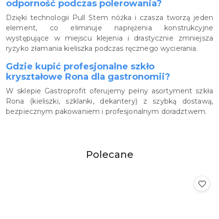
odporność podczas polerowania?
Dzięki technologii Pull Stem nóżka i czasza tworzą jeden
element, co eliminuje naprężenia konstrukcyjne
występujące w miejscu klejenia i drastycznie zmniejsza
ryzyko złamania kieliszka podczas ręcznego wycierania.
Gdzie kupić profesjonalne szkło
kryształowe Rona dla gastronomii?
W sklepie Gastroprofit oferujemy pełny asortyment szkła
Rona (kieliszki, szklanki, dekantery) z szybką dostawą,
bezpiecznym pakowaniem i profesjonalnym doradztwem.
Produkty
Polecane
Pomiń karuzelę produktów
o
statusie: