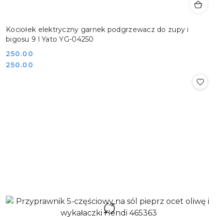
Kociołek elektryczny garnek podgrzewacz do zupy i
bigosu 9 l Yato YG-04250
Cena:
250.00
Cena:
250.00