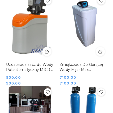
Uzdatniacz zacz do Wody
Zmiękczacz Do Gorącej
Półautomatyczny MICRO
Wody Mijar Maxi
P Szron ZMIĘKCZ.MICRO
ELEGANT F10 HOT
Cena:
900.00
Cena:
7100.00
P
Cena:
Cena:
900.00
7100.00