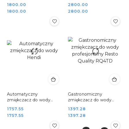
MINI BOY B65
Mijar Elegant EI
Cena:
1800.00
Cena:
2800.00
Cena:
Cena:
1800.00
2800.00
Automatyczny
Gastronomiczny
zmiękczacz do wody
zmiękczacz do wody
Hendi
profesjonalny Resto
Cena:
1757.55
Cena:
1397.28
Quality RQ4TD
Cena:
Cena:
1757.55
1397.28