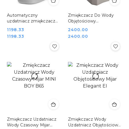
Automatyczny
Zmiękczacz Do Wody
uzdatniacz zmiękczacz
Objętościowy
do wody 230V Hendi
Inteligentny 20 Kg Mijar
Cena:
1198.33
Cena:
2400.00
230459
SENIOR EI
Cena:
Cena:
1198.33
2400.00
Zmiękczacz Uzdatniacz
Zmiękczacz Wody
Wody Czasowy Mijar
Uzdatniacz Objętościowy