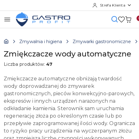
Strefa Klienta
Przejdź do treści głównej
Przejdź do wyszukiwarki
Przejdź do moje konto
Przejdź do menu głównego
Przejdź do stopki
Zmywalnia i higiena
Zmywarki gastronomiczne
Zmiękczacze wody automatyczne
Liczba produktów:
47
Zmiękczacze automatyczne obniżają twardość
wody doprowadzanej do zmywarek
gastronomicznych, pieców konwekcyjno-parowych,
ekspresów i innych urządzeń narażonych na
odkładanie kamienia. Sterownik sam uruchamia
regenerację złoża po określonym czasie lub po
przepływie zaprogramowanej ilości wody. Ogranicza
to ryzyko pracy urządzenia na wyczerpanym złożu
oraz zmniejsza liczbę czynności wykonywanych