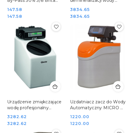
By-Pass 30% 3/8 Brita
demineralizacji wody
822801
profesjonalny system
Cena:
147.58
Cena:
3834.65
uzdatniania Bartscher
Cena:
Cena:
147.58
3834.65
109877
Urządzenie zmiękczające
Uzdatniacz zacz do Wody
wodę profesjonalny
Automatyczny MICRO A
zmiękczacz
Szron ZMIĘKCZ.MICRO A
Cena:
3282.62
Cena:
1220.00
gastronomiczny
Cena:
Cena:
3282.62
1220.00
Bartscher 109952