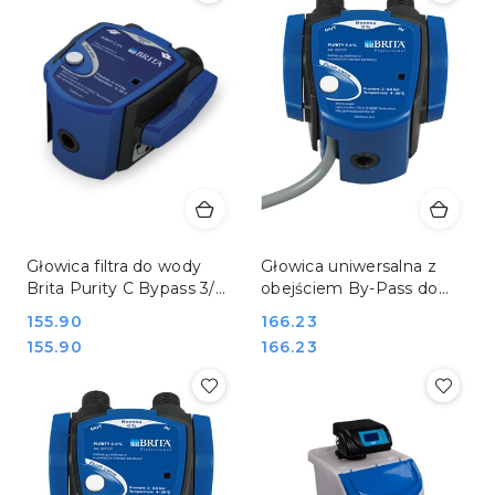
Głowica filtra do wody
Głowica uniwersalna z
Brita Purity C Bypass 3/8
obejściem By-Pass do
cala Hendi 1002949
filtrów BRITA PURITY C
Cena:
155.90
Cena:
166.23
REDFOX 00006006
Cena:
Cena:
155.90
166.23