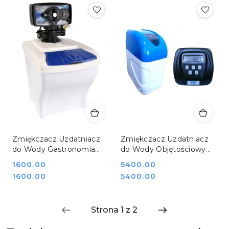
Zmiękczacz Uzdatniacz
Zmiękczacz Uzdatniacz
do Wody Gastronomia
do Wody Objętościowy
Dom Hotel Mijar KING
Logiczny Zasobnik 38 Kg
Cena:
1600.00
Cena:
5400.00
B65
Mijar Elegant CI
Cena:
Cena:
1600.00
5400.00