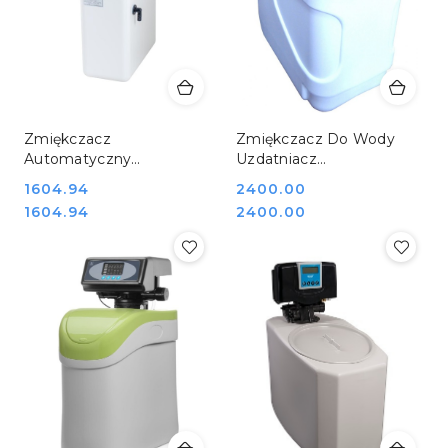
Zmiękczacz
Zmiękczacz Do Wody
Automatyczny
Uzdatniacz
Uzdatniacz do Wody
Automatyczny Mijar
Cena:
1604.94
Cena:
2400.00
Gastronomiczny Stalgast
ELEGANT B65
Cena:
Cena:
1604.94
2400.00
822998