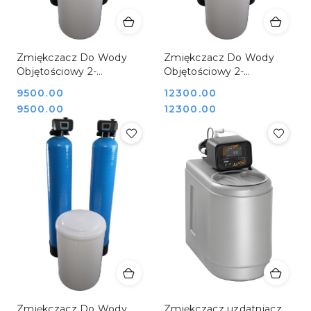
Zmiękczacz Do Wody
Zmiękczacz Do Wody
Objętościowy 2-
Objętościowy 2-
Kolumnowy Parallel 105
Kolumnowy Parallel 105
Cena:
9500.00
Cena:
12300.00
Kg Mijar DUPLEX 50
Kg Mijar DUPLEX 75
Cena:
Cena:
9500.00
12300.00
Zmiękczacz Do Wody
Zmiękczacz uzdatniacz