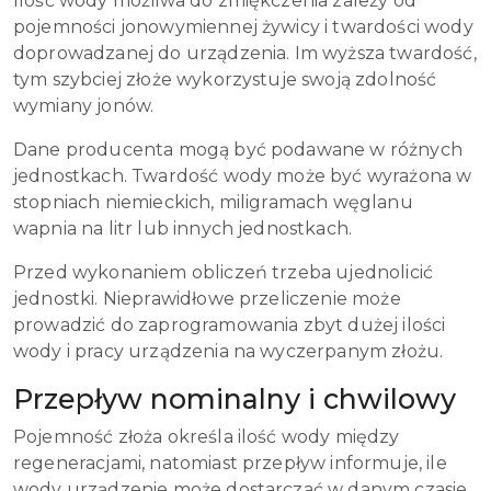
Ilość wody możliwa do zmiękczenia zależy od
pojemności jonowymiennej żywicy i twardości wody
doprowadzanej do urządzenia. Im wyższa twardość,
tym szybciej złoże wykorzystuje swoją zdolność
wymiany jonów.
Dane producenta mogą być podawane w różnych
jednostkach. Twardość wody może być wyrażona w
stopniach niemieckich, miligramach węglanu
wapnia na litr lub innych jednostkach.
Przed wykonaniem obliczeń trzeba ujednolicić
jednostki. Nieprawidłowe przeliczenie może
prowadzić do zaprogramowania zbyt dużej ilości
wody i pracy urządzenia na wyczerpanym złożu.
Przepływ nominalny i chwilowy
Pojemność złoża określa ilość wody między
regeneracjami, natomiast przepływ informuje, ile
wody urządzenie może dostarczać w danym czasie.