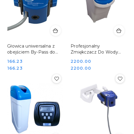
Głowica uniwersalna z
Profesjonalny
obejściem By-Pass do
Zmiękczacz Do Wody
filtrów BRITA PURITY C
Objętościowy
Cena:
166.23
Cena:
2200.00
REDFOX 00016366
Inteligentny Zasobnik 15
Cena:
Cena:
166.23
2200.00
kg Mijar PLUTON KV