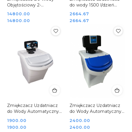
Objętościowy 2-
do wody 1500 l/dzień
Kolumnowy Parallel 150
profesjonalny Bartscher
Cena:
14800.00
Cena:
2664.67
Kg Mijar DUPLEX 100
109901
Cena:
Cena:
14800.00
2664.67
Zmiękczacz Uzdatniacz
Zmiękczacz Uzdatniacz
do Wody Automatyczny
do Wody Automatyczny
Czasowy Zasobnik 15 kg
Czasowy Zasobnik 15 Kg
Cena:
1900.00
Cena:
2400.00
Mijar PLUTON B65
Mijar PLUTON EI
Cena:
Cena:
1900.00
2400.00