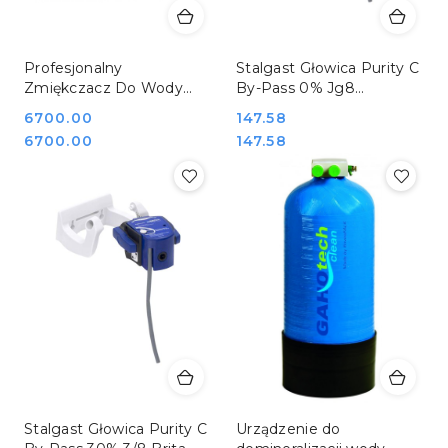
Profesjonalny
Stalgast Głowica Purity C
Zmiękczacz Do Wody
By-Pass 0% Jg8
Objętościowy Logiczny
(Szybkozłączka) Brita
Cena:
6700.00
Cena:
147.58
legant Cl Mijar Maxi
822800
Cena:
Cena:
6700.00
147.58
Elegant CI
Stalgast Głowica Purity C
Urządzenie do