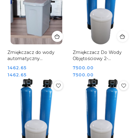
Zmiękczacz do wody
Zmiękczacz Do Wody
automatyczny
Objętościowy 2-
objętościowy R-8B
Kolumnowy Parallel 105
Cena:
1462.65
Cena:
7500.00
REDFOX 00025809
Kg Mijar DUPLEX 30
Cena:
Cena:
1462.65
7500.00