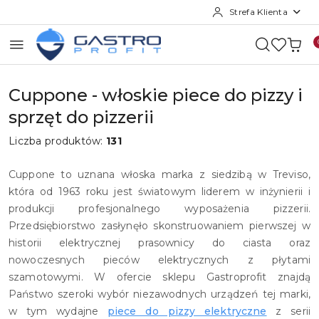
Strefa Klienta
Przejdź do treści głównej
Przejdź do wyszukiwarki
Przejdź do moje konto
Przejdź do menu głównego
Przejdź do stopki
Cuppone - włoskie piece do pizzy i
sprzęt do pizzerii
Liczba produktów:
131
Cuppone to uznana włoska marka z siedzibą w Treviso,
która od 1963 roku jest światowym liderem w inżynierii i
produkcji profesjonalnego wyposażenia pizzerii.
Przedsiębiorstwo zasłynęło skonstruowaniem pierwszej w
historii elektrycznej prasownicy do ciasta oraz
nowoczesnych pieców elektrycznych z płytami
szamotowymi. W ofercie sklepu Gastroprofit znajdą
Państwo szeroki wybór niezawodnych urządzeń tej marki,
w tym wydajne
piece do pizzy elektryczne
z serii