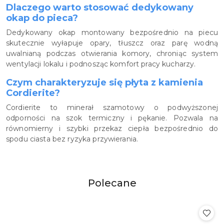
Dlaczego warto stosować dedykowany
okap do pieca?
Dedykowany okap montowany bezpośrednio na piecu
skutecznie wyłapuje opary, tłuszcz oraz parę wodną
uwalnianą podczas otwierania komory, chroniąc system
wentylacji lokalu i podnosząc komfort pracy kucharzy.
Czym charakteryzuje się płyta z kamienia
Cordierite?
Cordierite to minerał szamotowy o podwyższonej
odporności na szok termiczny i pękanie. Pozwala na
równomierny i szybki przekaz ciepła bezpośrednio do
spodu ciasta bez ryzyka przywierania.
Produkty
Polecane
Pomiń karuzelę produktów
o
statusie: