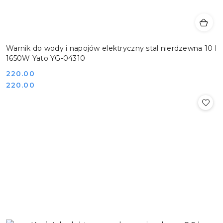
Warnik do wody i napojów elektryczny stal nierdzewna 10 l
1650W Yato YG-04310
Cena:
220.00
Cena:
220.00