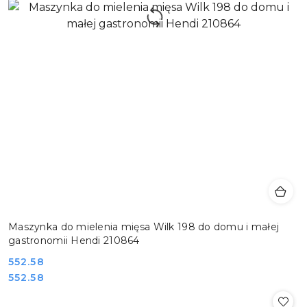
Maszynka do mielenia mięsa Wilk 198 do domu i małej
gastronomii Hendi 210864
Cena:
552.58
Cena:
552.58