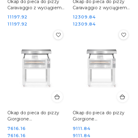
Okap do pieca do pizzy
Okap do pieca do pizzy
Caravaggio z wyciągiem
Caravaggio z wyciągiem
Resto Quality Cuppone
Resto Quality Cuppone
Cena:
11197.92
Cena:
12309.84
KCR535AS
KCR835AS
Cena:
Cena:
11197.92
12309.84
Okap do pieca do pizzy
Okap do pieca do pizzy
Giorgione
Giorgione
gastronomiczny Resto
gastronomiczny Resto
Cena:
7616.16
Cena:
9111.84
Quality Cuppone
Quality Cuppone
Cena:
Cena:
7616.16
9111.84
KGR435NT
KGR635LNT