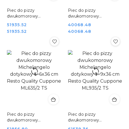
Piec do pizzy
Piec do pizzy
dwukomorowy
dwukomorowy
Michelangelo cyfrowy
Michelangelo dotykowy
Cena:
51935.52
Cena:
40068.48
9+9x36 cm Resto Quality
4+4x36 cm Resto Quality
Cena:
Cena:
51935.52
40068.48
Cuppone ML935/2 CD
Cuppone ML435/2 TS
Piec do pizzy
Piec do pizzy
dwukomorowy
dwukomorowy
Michelangelo dotykowy
Michelangelo dotykowy
51856.80
61539.36