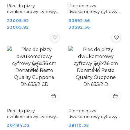
Piec do pizzy
Piec do pizzy
dwukomorowy cyfrowy
dwukomorowy cyfrowy
4+4x36 cm Donatello
4+4x36 cm Donatello
Cena:
23005.92
Cena:
30592.56
Resto Quality Cuppone
Resto Quality Cuppone
Cena:
Cena:
23005.92
30592.56
DN435/2 CD
DN435/2 D
Piec do pizzy
Piec do pizzy
dwukomorowy cyfrowy
dwukomorowy cyfrowy
6+6x36 cm Donatello
6+6x36 cm Donatello
Cena:
30484.32
Cena:
38110.32
Resto Quality Cuppone
Resto Quality Cuppone