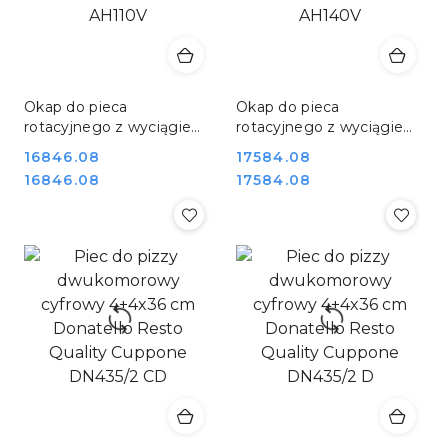
Okap do pieca
Okap do pieca
rotacyjnego z wyciągiem
rotacyjnego z wyciągiem
gastronomiczny Resto
gastronomiczny Resto
Cena:
16846.08
Cena:
17584.08
Quality Cuppone AH110V
Quality Cuppone AH140V
Cena:
Cena:
16846.08
17584.08