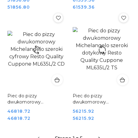
Cena:
Cena:
6+6x36 cm Resto Quality
9+9x36 cm Resto Quality
Cena:
Cena:
51856.80
61539.36
Cuppone ML635/2 TS
Cuppone ML935/2 TS
Piec do pizzy
Piec do pizzy
dwukomorowy
dwukomorowy
Michelangelo szeroki
Michelangelo szeroki
Cena:
46818.72
Cena:
56215.92
cyfrowy Resto Quality
dotykowy Resto Quality
Cena:
Cena:
46818.72
56215.92
Cuppone ML635L/2 CD
Cuppone ML635L/2 TS