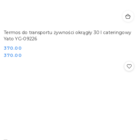
Termos do transportu żywności okrągły 30 l cateringowy
Yato YG-09226
Cena:
370.00
Cena:
370.00