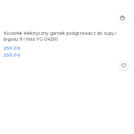
Kociołek elektryczny garnek podgrzewacz do zupy i
bigosu 9 l Yato YG-04250
Cena:
250.00
Cena:
250.00