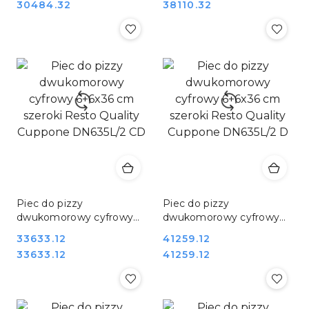
Cena:
Cena:
30484.32
38110.32
DN635/2 CD
DN635/2 D
Piec do pizzy
Piec do pizzy
dwukomorowy cyfrowy
dwukomorowy cyfrowy
6+6x36 cm szeroki Resto
6+6x36 cm szeroki Resto
Cena:
33633.12
Cena:
41259.12
Quality Cuppone
Quality Cuppone
Cena:
Cena:
33633.12
41259.12
DN635L/2 CD
DN635L/2 D