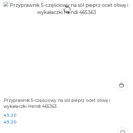
Przyprawnik 5-częściowy na sól pieprz ocet oliwę i
wykałaczki Hendi 465363
Cena:
45.20
Cena:
45.20