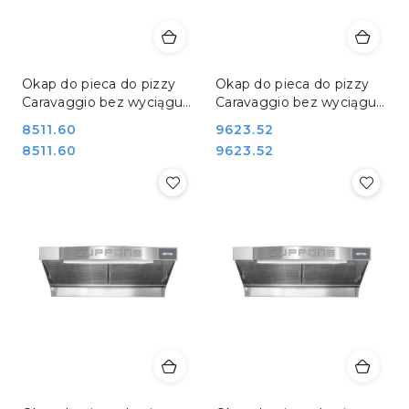
Okap do pieca do pizzy
Okap do pieca do pizzy
Caravaggio bez wyciągu
Caravaggio bez wyciągu
Resto Quality Cuppone
Resto Quality Cuppone
Cena:
8511.60
Cena:
9623.52
KCR535NT
KCR835NT
Cena:
Cena:
8511.60
9623.52