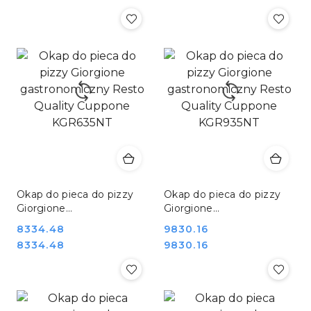
Okap do pieca do pizzy
Okap do pieca do pizzy
Giorgione
Giorgione
gastronomiczny Resto
gastronomiczny Resto
Cena:
8334.48
Cena:
9830.16
Quality Cuppone
Quality Cuppone
Cena:
Cena:
8334.48
9830.16
KGR635NT
KGR935NT