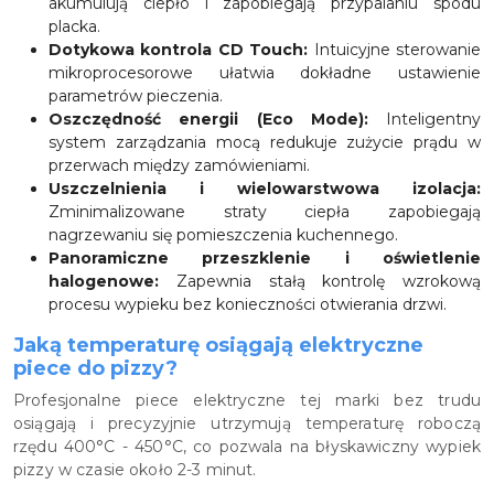
akumulują ciepło i zapobiegają przypalaniu spodu
placka.
Dotykowa kontrola CD Touch:
Intuicyjne sterowanie
mikroprocesorowe ułatwia dokładne ustawienie
parametrów pieczenia.
Oszczędność energii (Eco Mode):
Inteligentny
system zarządzania mocą redukuje zużycie prądu w
przerwach między zamówieniami.
Uszczelnienia i wielowarstwowa izolacja:
Zminimalizowane straty ciepła zapobiegają
nagrzewaniu się pomieszczenia kuchennego.
Panoramiczne przeszklenie i oświetlenie
halogenowe:
Zapewnia stałą kontrolę wzrokową
procesu wypieku bez konieczności otwierania drzwi.
Jaką temperaturę osiągają elektryczne
piece do pizzy?
Profesjonalne piece elektryczne tej marki bez trudu
osiągają i precyzyjnie utrzymują temperaturę roboczą
rzędu 400°C - 450°C, co pozwala na błyskawiczny wypiek
pizzy w czasie około 2-3 minut.