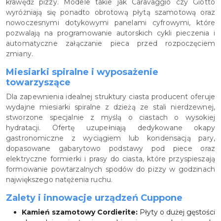
krawędź pizzy. Modele takie jak Caravaggio czy Giotto
wyróżniają się ponadto obrotową płytą szamotową oraz
nowoczesnymi dotykowymi panelami cyfrowymi, które
pozwalają na programowanie autorskich cykli pieczenia i
automatyczne załączanie pieca przed rozpoczęciem
zmiany.
Miesiarki spiralne i wyposażenie
towarzyszące
Dla zapewnienia idealnej struktury ciasta producent oferuje
wydajne miesiarki spiralne z dzieżą ze stali nierdzewnej,
stworzone specjalnie z myślą o ciastach o wysokiej
hydratacji. Ofertę uzupełniają dedykowane okapy
gastronomiczne z wyciągiem lub kondensacją pary,
dopasowane gabarytowo podstawy pod piece oraz
elektryczne formierki i prasy do ciasta, które przyspieszają
formowanie powtarzalnych spodów do pizzy w godzinach
największego natężenia ruchu.
Zalety i innowacje urządzeń Cuppone
Kamień szamotowy Cordierite:
Płyty o dużej gęstości