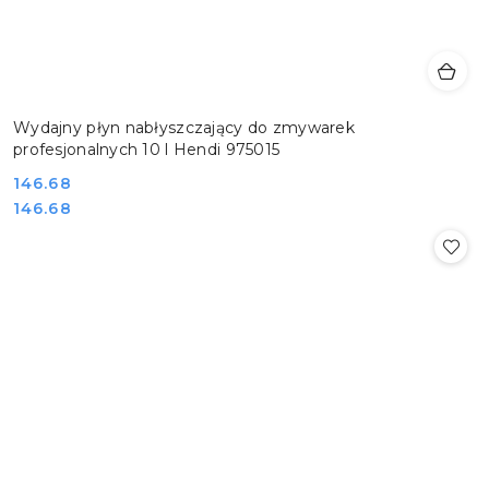
Wydajny płyn nabłyszczający do zmywarek
profesjonalnych 10 l Hendi 975015
Cena:
146.68
Cena:
146.68