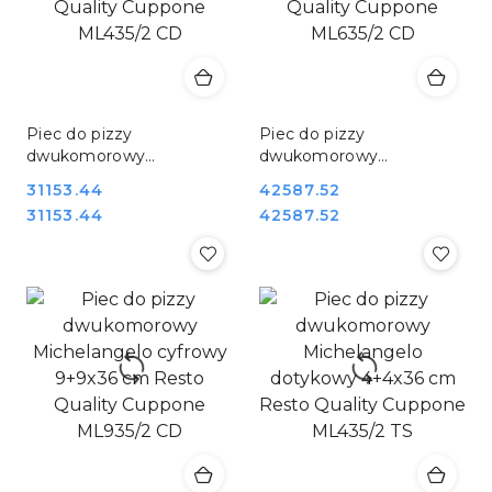
Piec do pizzy
Piec do pizzy
dwukomorowy
dwukomorowy
Michelangelo cyfrowy
Michelangelo cyfrowy
Cena:
31153.44
Cena:
42587.52
4+4x36 cm Resto Quality
6+6x36 cm Resto Quality
Cena:
Cena:
31153.44
42587.52
Cuppone ML435/2 CD
Cuppone ML635/2 CD