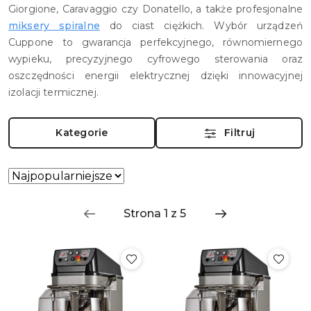
Giorgione, Caravaggio czy Donatello, a także profesjonalne
miksery spiralne
do ciast ciężkich. Wybór urządzeń
Cuppone to gwarancja perfekcyjnego, równomiernego
wypieku, precyzyjnego cyfrowego sterowania oraz
oszczędności energii elektrycznej dzięki innowacyjnej
izolacji termicznej.
Kategorie
Filtruj
Zastosowano
Sortuj
według
sortowanie:
Najpopularniejsze.