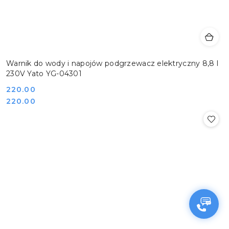
Warnik do wody i napojów podgrzewacz elektryczny 8,8 l
230V Yato YG-04301
Cena:
220.00
Cena:
220.00