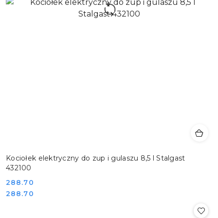
Kociołek elektryczny do zup i gulaszu 8,5 l Stalgast
432100
Cena:
288.70
Cena:
288.70