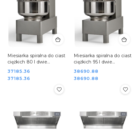
Miesiarka spiralna do ciast
Miesiarka spiralna do ciast
ciężkich 80 l dwie
ciężkich 95 l dwie
prędkości 400V Resto
prędkości 400V Resto
Cena:
37185.36
Cena:
38690.88
Quality Cuppone CNV45
Quality Cuppone CNV60
Cena:
Cena:
37185.36
38690.88