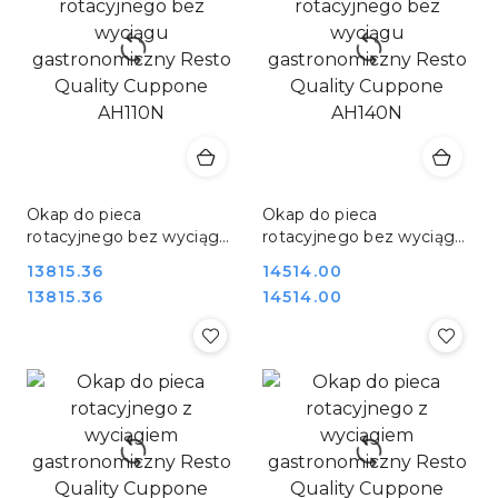
Okap do pieca
Okap do pieca
rotacyjnego bez wyciągu
rotacyjnego bez wyciągu
gastronomiczny Resto
gastronomiczny Resto
Cena:
13815.36
Cena:
14514.00
Quality Cuppone AH110N
Quality Cuppone AH140N
Cena:
Cena:
13815.36
14514.00