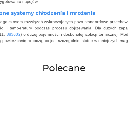
ygotowaniu napojów.
czne systemy chłodzenia i mrożenia
ga czasem rozwiązań wykraczających poza standardowe przechowy
ności i temperatury podczas procesu dojrzewania. Dla dużych z
311,
883602
) o dużej pojemności i doskonałej izolacji termicznej. 
 powierzchnię roboczą, co jest szczególnie istotne w mniejszych ma
Produkty
Polecane
o
statusie: