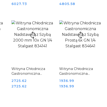
842045
Stalgast 830700
Cena:
Cena:
6027.73
4805.58
DO KOSZYKA
DO KOSZYKA
Witryna Chłodnicza
Witryna Chłodnicza
Gastronomiczna
Gastronomiczna
Nadstawka z Szybą
Nadstawka z Szybą
Cena:
2725.62
Cena:
1936.99
st
2000 mm 10x GN 1/4
Prostą 6x GN 1/4
Cena:
Cena:
2725.62
1936.99
Stalgast 834141
Stalgast 834641