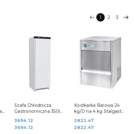
1
2
3
DO KOSZYKA
DO KOSZYKA
Szafa Chłodnicza
Kostkarka Barowa 24
a
Gastronomiczna 350l
kg/D na 4 kg Stalgast
0
Stalgast 880400
871120
Cena:
3694.12
Cena:
2822.47
Cena:
Cena:
3694.12
2822.47