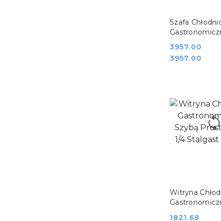
DO KO
Szafa Chłodni
Gastronomicz
Nierdzewna 3
Cena:
3957.00
Stalgast 880
Cena:
3957.00
DO KO
Witryna Chłod
Gastronomicz
Szybą Prostą 
Cena:
1821.69