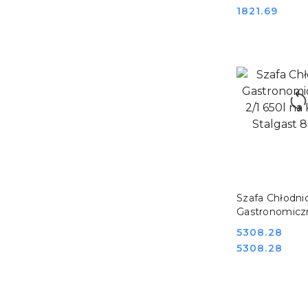
Stalgast 8345
Cena:
1821.69
DO KO
Szafa Chłodni
Gastronomicz
650l na Kółka
Cena:
5308.28
Stalgast 8306
Cena:
5308.28