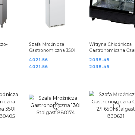
SZYKA
DO KOSZYKA
DO KOSZYKA
czo-
Szafa Mroźnicza
Witryna Chłodnicza
Gastronomiczna 350l
Gastronomiczna Cza
na
Stalgast 880401
2-Półkowa LED
Cena:
4021.56
Cena:
2038.45
gast
Stalgast 852104
Cena:
Cena:
4021.56
2038.45