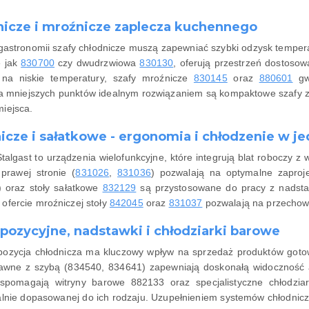
nicze i mroźnicze zaplecza kuchennego
gastronomii szafy chłodnicze muszą zapewniać szybki odzysk tempera
e jak
830700
czy dwudrzwiowa
830130
, oferują przestrzeń dostoso
 na niskie temperatury, szafy mroźnicze
830145
oraz
880601
gwa
la mniejszych punktów idealnym rozwiązaniem są kompaktowe szafy 
iejsca.
nicze i sałatkowe - ergonomia i chłodzenie w 
Stalgast to urządzenia wielofunkcyjne, które integrują blat roboczy
prawej stronie (
831026
,
831036
) pozwalają na optymalne zaproje
) oraz stoły sałatkowe
832129
są przystosowane do pracy z nadst
ofercie mroźniczej stoły
842045
oraz
831037
pozwalają na przechowy
pozycyjne, nadstawki i chłodziarki barowe
ozycja chłodnicza ma kluczowy wpływ na sprzedaż produktów gotow
tawne z szybą (834540, 834641) zapewniają doskonałą widoczność 
spomagają witryny barowe 882133 oraz specjalistyczne chłodzi
lnie dopasowanej do ich rodzaju. Uzupełnieniem systemów chłodnicz