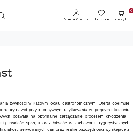
0
Strefa Klienta
Ulubione
Koszyk
ast
wania żywności w każdym lokalu gastronomicznym. Oferta obejmuje
mperatury nawet przy intensywnym użytkowaniu w gorącym otoczeniu
frowych pozwala na optymalne zarządzanie procesem chłodzenia i
tnią trwałość sprzętu oraz łatwość w zachowaniu rygorystycznych
alną jakość serwowanych dań oraz realne oszczędności wynikające z