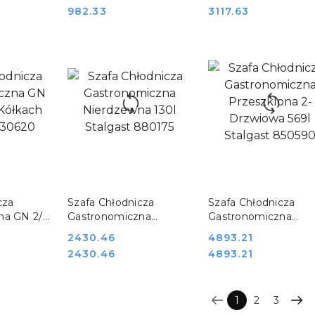
40
Cena:
Cena:
982.33
3117.63
SZYKA
DO KOSZYKA
DO KOSZYKA
cza
Szafa Chłodnicza
Szafa Chłodnicza
na GN 2/1
Gastronomiczna
Gastronomiczna
ch
Nierdzewna 130l
Przeszklona 2-
Cena:
2430.46
Cena:
4893.21
20
Stalgast 880175
Drzwiowa 569l Stalga
Cena:
Cena:
2430.46
4893.21
850590
1
2
3