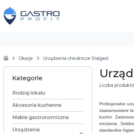
Przejdź do treści głównej
Przejdź do wyszukiwarki
Przejdź do moje konto
Przejdź do menu głównego
Przejdź do stopki
Okazje
Urządzenia chłodnicze Stalgast
Urząd
Kategorie
Liczba produkt
Rodzaj lokalu
Profesjonalne ur
Akcesoria kuchenne
zaawansowane tec
Meble gastronomiczne
kuchni. Zastosow
mrożenia. Solidn
Urządzenia
standardów higien