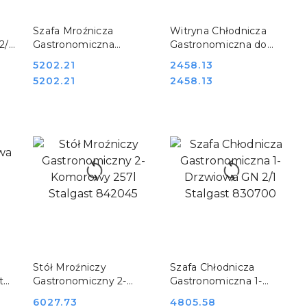
DO KOSZYKA
DO KOSZYKA
Szafa Mroźnicza
Witryna Chłodnicza
2/1
Gastronomiczna
Gastronomiczna do
Nierdzewna 600l
Kawiarni 3-Poziomowa
Cena:
5202.21
Cena:
2458.13
Stalgast 880603
LED Stalgast 852120
Cena:
Cena:
5202.21
2458.13
DO KOSZYKA
DO KOSZYKA
Stół Mroźniczy
Szafa Chłodnicza
t
Gastronomiczny 2-
Gastronomiczna 1-
Komorowy 257l Stalgast
Drzwiowa GN 2/1
Cena:
6027.73
Cena:
4805.58