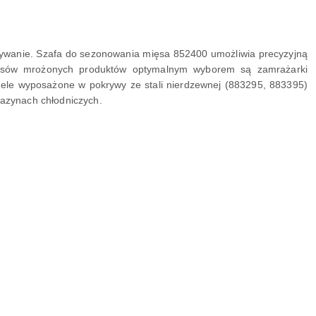
wanie. Szafa do sezonowania mięsa 852400 umożliwia precyzyjną
apasów mrożonych produktów optymalnym wyborem są zamrażarki
Modele wyposażone w pokrywy ze stali nierdzewnej (883295, 883395)
gazynach chłodniczych.