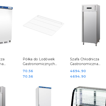
SZYKA
DO KOSZYKA
DO KOSZYKA
cza
Półka do Lodówek
Szafa Chłodnicza
na
Gastronomicznych
Gastronomiczna
0l
880173 880175
Nierdzewna GN 2/1 5
Cena:
70.56
Cena:
4694.90
73
880400 880402
Stalgast 840590
Cena:
Cena:
70.56
4694.90
880405 Stalgast
880245