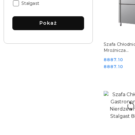
Katalog:
Stalgast
Pokaż
DO KO
Szafa Chłodni
Mroźnicza
Gastronomicz
Cena:
8887.10
300+300l Stal
Cena:
8887.10
840602