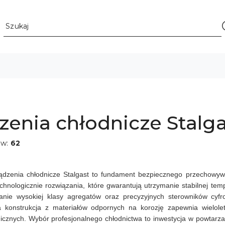
zenia chłodnicze Stalg
ów:
62
ządzenia chłodnicze Stalgast to fundament bezpiecznego przechowy
hnologicznie rozwiązania, które gwarantują utrzymanie stabilnej te
anie wysokiej klasy agregatów oraz precyzyjnych sterowników cy
a konstrukcja z materiałów odpornych na korozję zapewnia wielole
icznych. Wybór profesjonalnego chłodnictwa to inwestycja w powtarz