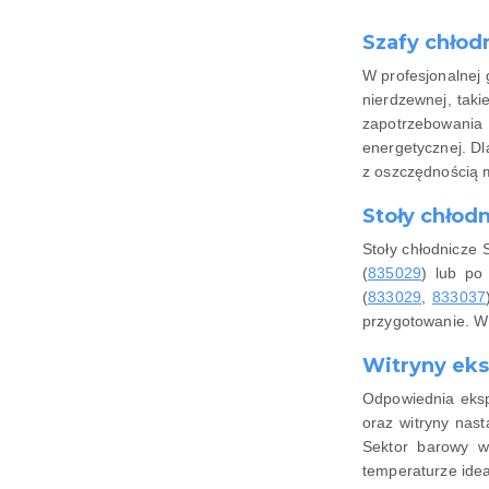
Szafy chłod
W profesjonalnej 
nierdzewnej, taki
zapotrzebowania
energetycznej. D
z oszczędnością m
Stoły chłod
Stoły chłodnicze 
(
835029
) lub po 
(
833029
,
833037
przygotowanie. W 
Witryny eks
Odpowiednia eksp
oraz witryny nas
Sektor barowy w
temperaturze idea