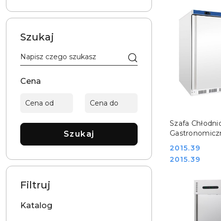
Szukaj
Cena
DO KO
Szafa Chłodni
Gastronomicz
Szukaj
Nierdzewna 13
Cena:
2015.39
Stalgast 8801
Cena:
2015.39
Filtruj
Katalog