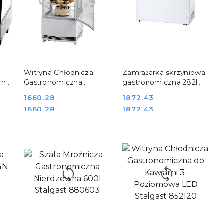
DO KOSZYKA
DO KOSZYKA
Witryna Chłodnicza
Zamrażarka skrzyniowa
rna
Gastronomiczna
gastronomiczna 282l
Otwierana Dwustronnie
Stalgast 883311
Cena:
1660.28
Cena:
1872.43
Stalgast 852180
Cena:
Cena:
1660.28
1872.43