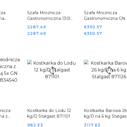
SZYKA
DO KOSZYKA
DO KOSZYKA
cza
Szafa Mroźnicza
Szafa Mroźnicza
na
Gastronomiczna 130l
Gastronomiczna GN 
50l
Stalgast 880174
650l Stalgast 830621
Cena:
2287.49
Cena:
6350.57
405
Cena:
Cena:
2287.49
6350.57
SZYKA
DO KOSZYKA
DO KOSZYKA
nicza
Kostkarka do Lodu 12
Kostkarka Barowa 26
na z
kg/D Stalgast 871101
kg/D na 6 kg Stalgas
5x GN 1/4
871126
Cena:
982.33
Cena:
3117.63