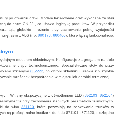
tury po otwarciu drzwi. Modele lakierowane oraz wykonane ze stali
waną do norm GN 2/1, co ułatwia logistykę produktów. W przypadku
rantują głębokie mrożenie przy zachowaniu pełnej wydajności
z wnętrzem z ABS (np.
880173
,
880400
), które łączą funkcjonalność
jednym
 z wydajnym modułem chłodniczym. Konfiguracje z agregatem na dole
ktowanie ciągu technologicznego. Specjalistyczne stoły do pizzy
awkami szklanymi
832222
, co chroni składniki i ułatwia ich szybkie
wanie mrożonek bezpośrednio w miejscu ich obróbki termicznej.
ych. Witryny ekspozycyjne z oświetleniem LED (
852103
,
852104
)
asortymentu przy zachowaniu stabilnych parametrów termicznych.
arki do wina
881120
, które pozwalają na serwowanie trunków w
ych są profesjonalne kostkarki do lodu 871101 i 871120, niezbędne