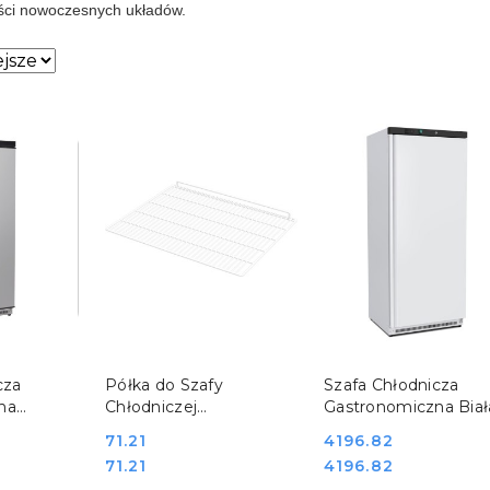
ci nowoczesnych układów.
sze.
SZYKA
DO KOSZYKA
DO KOSZYKA
cza
Półka do Szafy
Szafa Chłodnicza
na
Chłodniczej
Gastronomiczna Biał
00l
Gastronomicznej
600l Stalgast 88060
Cena:
71.21
Cena:
4196.82
602
880600 880602
Cena:
Cena:
71.21
4196.82
Stalgast 880645