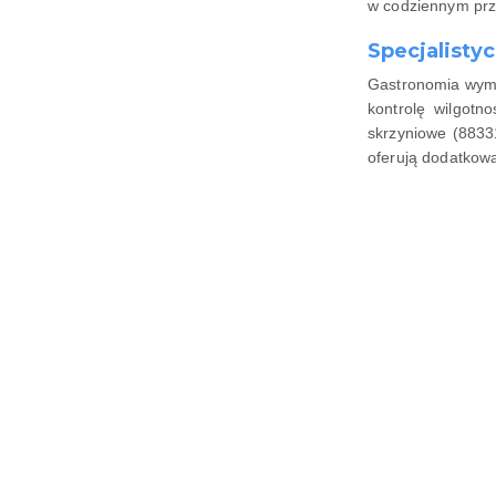
w codziennym prz
Specjalisty
Gastronomia wyma
kontrolę wilgot
skrzyniowe (883
oferują dodatkową
Pomiń karuzelę produktów