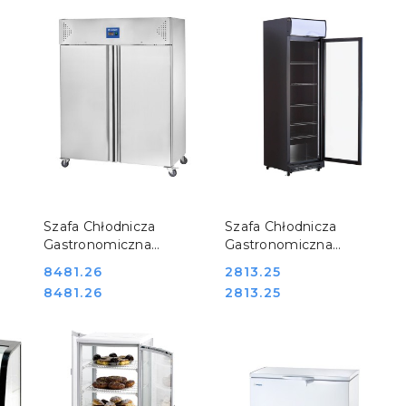
DO KOSZYKA
DO KOSZYKA
Szafa Chłodnicza
Szafa Chłodnicza
Gastronomiczna
Gastronomiczna
37l
Nierdzewna 2-Drzwiowa
Witryna 1-Drzwiowa
Cena:
8481.26
Cena:
2813.25
GN 2/1 1300l Stalgast
386l Stalgast 850390
Cena:
Cena:
8481.26
2813.25
830130