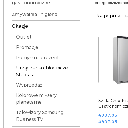
gastronomiczne
energooszczędnoś
Zmywalnia i higiena
Zastosowano
Sortuj
według
sortowanie:
Okazje
Najpopularniej
Outlet
Promocje
Pomysł na prezent
Urządzenia chłodnicze
Stalgast
Wyprzedaż
Kolorowe miksery
DO KO
Szafa Chłodni
planetarne
Gastronomicz
Nierdzewna 6
Telewizory Samsung
Cena:
4907.05
Stalgast 880
Business TV
Cena:
4907.05