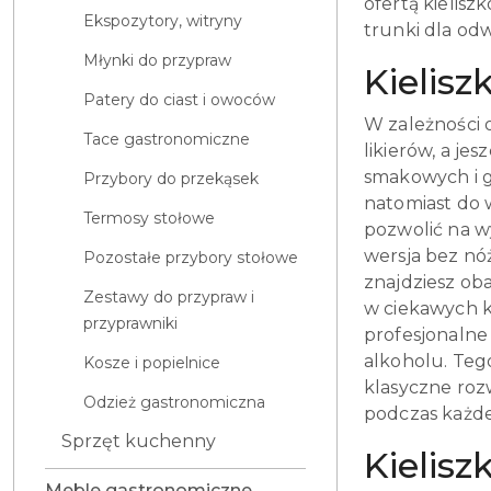
ofertą kielisz
Ekspozytory, witryny
trunki dla odw
Młynki do przypraw
Kielisz
Patery do ciast i owoców
W zależności 
Tace gastronomiczne
likierów, a je
smakowych i g
Przybory do przekąsek
natomiast do 
Termosy stołowe
pozwolić na w
wersja bez nó
Pozostałe przybory stołowe
znajdziesz oba
Zestawy do przypraw i
w ciekawych k
przyprawniki
profesjonalne
alkoholu. Teg
Kosze i popielnice
klasyczne rozw
Odzież gastronomiczna
podczas każde
Sprzęt kuchenny
Kielisz
Meble gastronomiczne