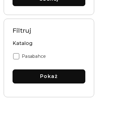
Filtruj
Katalog
Katalog:
Pasabahce
Pokaż
Pomiń karuzelę produktów