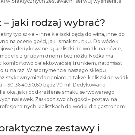
iszki w praktycznych zestawach i serwuj wyśmienite
 – jaki rodzaj wybrać?
y typ szkła – inne kieliszki będą do wina, inne do
równo na ocenę gości, jak i smak trunku. Do wódek
wej dedykowane są kieliszki do wódki na nóżce,
e modele z grubym dnem i bez nóżki. Nóżka ma
c komfortowo delektować się trunkiem, natomiast
oholu na raz. W asortymencie naszego sklepu
az szykownymi zdobieniami, a także kieliszki do wódki
 – 30,36,40,50,60 bądź 70 ml. Dedykowane i
 dla oka, jak i podkreślenie smaku serwowanego
wych nalewek. Zaskocz swoich gości – postaw na
rofesjonalnych kieliszkach do wódki dla gastronomii
 praktyczne zestawy i