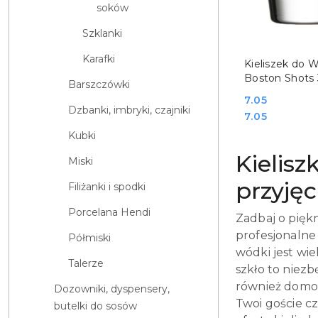
soków
Szklanki
Karafki
DO KO
Kieliszek do 
Boston Shots
Barszczówki
Pasabahce 4
Cena:
7.05
Dzbanki, imbryki, czajniki
Cena:
7.05
Kubki
Kielisz
Miski
przyjęc
Filiżanki i spodki
Porcelana Hendi
Zadbaj o pięk
profesjonalne
Półmiski
wódki jest wie
Talerze
szkło to niezb
również domow
Dozowniki, dyspensery,
Twoi goście c
butelki do sosów