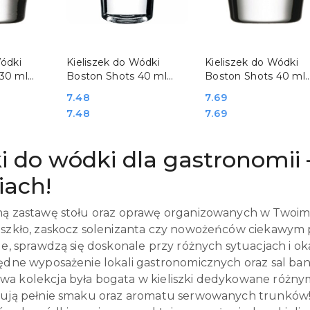
SZYKA
DO KOSZYKA
DO KOSZYKA
Wódki
Kieliszek do Wódki
Kieliszek do Wódki
 30 ml
Boston Shots 40 ml
Boston Shots 40 ml
00180
Pasabahce 400044
Pasabahce 400181
Cena:
7.48
Cena:
7.69
Cena:
Cena:
7.48
7.69
ki do wódki dla gastronomii
iach!
ną zastawę stołu oraz oprawę organizowanych w Twoim 
 szkło, zaskocz solenizanta czy nowożeńców ciekawym
le, sprawdzą się doskonale przy różnych sytuacjach i o
ędne wyposażenie lokali gastronomicznych oraz sal bank
a kolekcja była bogata w kieliszki dedykowane różnym
zują pełnie smaku oraz aromatu serwowanych trunków! 