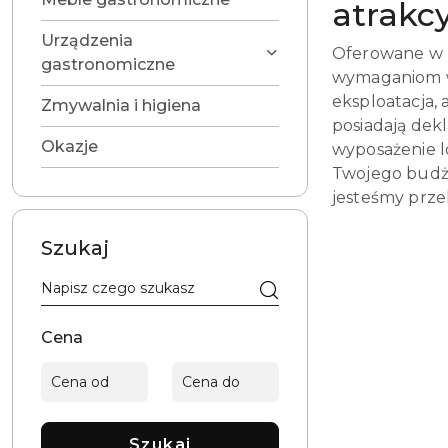
atrakc
Urządzenia
Oferowane w n
gastronomiczne
wymaganiom w 
eksploatacja, 
Zmywalnia i higiena
posiadają dekl
Okazje
wyposażenie l
Twojego budżet
jesteśmy prze
Szukaj
Cena
Szukaj