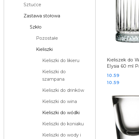
Sztućce
Zastawa stołowa
Szkło
Pozostałe
Kieliszki
DO KO
Kieliszek do 
Kieliszki do likieru
Elysia 60 ml 
Kieliszki do
400235
Cena:
10.59
szampana
Cena:
10.59
Kieliszki do drinków
Kieliszki do wina
Kieliszki do wódki
Kieliszki do koniaku
Kieliszki do wody i