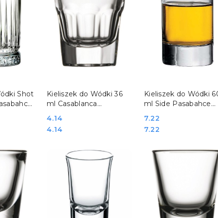
SZYKA
DO KOSZYKA
DO KOSZYKA
Wódki Shot
Kieliszek do Wódki 36
Kieliszek do Wódki 6
Pasabahce
ml Casablanca
ml Side Pasabahce
Pasabahce 400110
400035
Cena:
4.14
Cena:
7.22
Cena:
Cena:
4.14
7.22