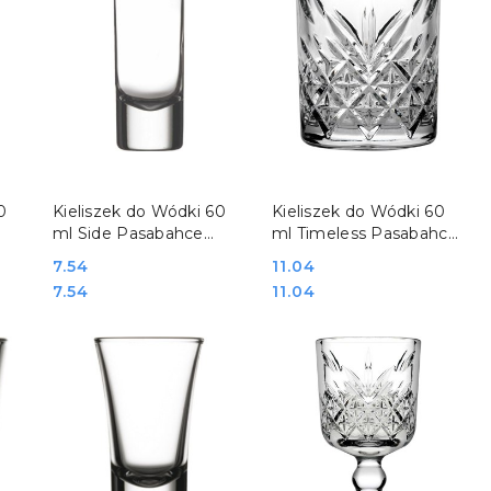
DO KOSZYKA
DO KOSZYKA
0
Kieliszek do Wódki 60
Kieliszek do Wódki 60
ml Side Pasabahce
ml Timeless Pasabahce
400230
400321
Cena:
7.54
Cena:
11.04
Cena:
Cena:
7.54
11.04