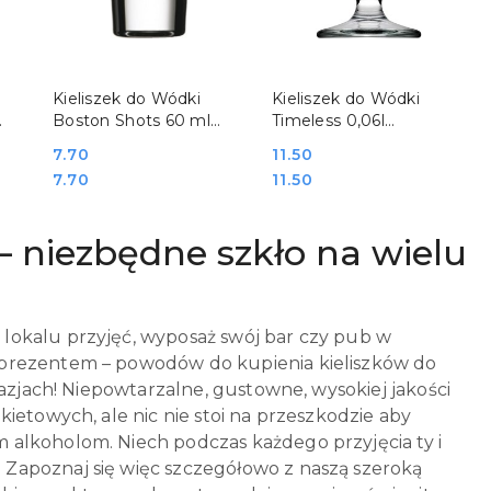
DO KOSZYKA
DO KOSZYKA
Kieliszek do Wódki
Kieliszek do Wódki
Boston Shots 60 ml
Timeless 0,06l
Pasabahce 400183
Pasabahce 400336
Cena:
7.70
Cena:
11.50
Cena:
Cena:
7.70
11.50
 – niezbędne szkło na wielu
lokalu przyjęć, wyposaż swój bar czy pub w
 prezentem – powodów do kupienia kieliszków do
kazjach! Niepowtarzalne, gustowne, wysokiej jakości
ietowych, ale nic nie stoi na przeszkodzie aby
 alkoholom. Niech podczas każdego przyjęcia ty i
Zapoznaj się więc szczegółowo z naszą szeroką