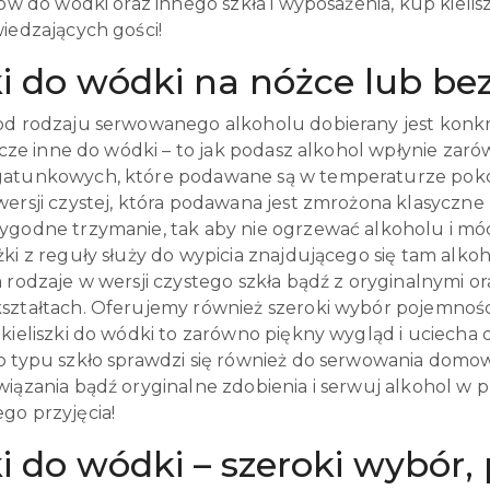
ków do wódki oraz innego szkła i wyposażenia, kup kiel
iedzających gości!
ki do wódki na nóżce lub bez
od rodzaju serwowanego alkoholu dobierany jest konkretn
szcze inne do wódki – to jak podasz alkohol wpłynie za
atunkowych, które podawane są w temperaturze pokojo
wersji czystej, która podawana jest zmrożona klasyczn
ygodne trzymanie, tak aby nie ogrzewać alkoholu i mó
żki z reguły służy do wypicia znajdującego się tam alk
 rodzaje w wersji czystego szkła bądź z oryginalnymi or
ształtach. Oferujemy również szeroki wybór pojemności
 kieliszki do wódki to zarówno piękny wygląd i uciecha
o typu szkło sprawdzi się również do serwowania domo
iązania bądź oryginalne zdobienia i serwuj alkohol w p
go przyjęcia!
ki do wódki – szeroki wybór,