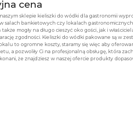
yjna cena
aszym sklepie kieliszki do wódki dla gastronomii wypr
salach bankietowych czy lokalach gastronomicznych 
a także mogły na długo cieszyć oko gości, jak i właścici
arację zgodności. Kieliszki do wódki pakowane są w zes
okalu to ogromne koszty, staramy się więc aby oferow
u, a pozwoliły Ci na profesjonalną obsługę, która zach
konani, że znajdziesz w naszej ofercie produkty dopas