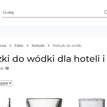
łowa
Szkło
Kieliszki
Kieliszki do wódki
zki do wódki dla hoteli i
ów:
10
sze.