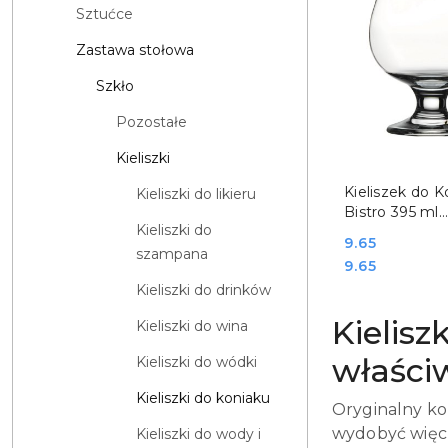
Sztućce
Zastawa stołowa
Szkło
Pozostałe
Kieliszki
DO KO
Kieliszek do K
Kieliszki do likieru
Bistro 395 ml
Kieliszki do
Pasabahce 4
Cena:
9.65
szampana
Cena:
9.65
Kieliszki do drinków
Kielisz
Kieliszki do wina
właści
Kieliszki do wódki
Kieliszki do koniaku
Oryginalny ko
wydobyć więc 
Kieliszki do wody i