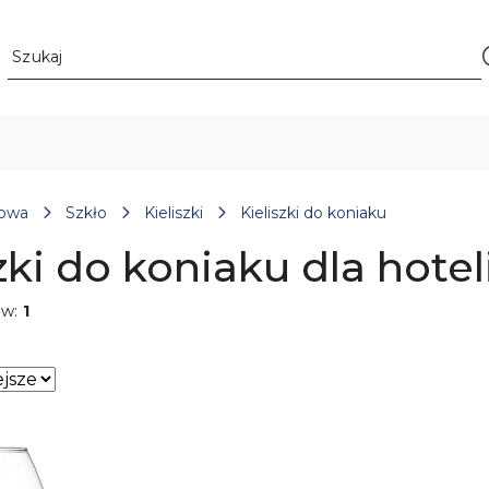
łowa
Szkło
Kieliszki
Kieliszki do koniaku
zki do koniaku dla hoteli
ów:
1
sze.