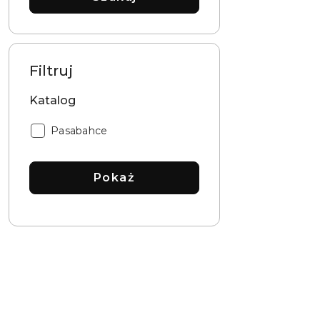
Filtruj
Katalog
Katalog:
Pasabahce
Pokaż
Pomiń karuzelę produktów