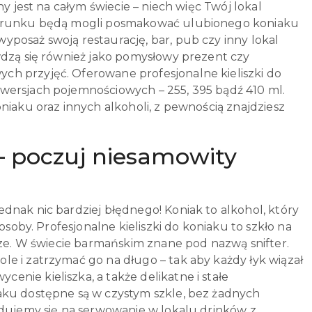
y jest na całym świecie – niech więc Twój lokal
o trunku będą mogli posmakować ulubionego koniaku
posaż swoją restaurację, bar, pub czy inny lokal
wdzą się również jako pomysłowy prezent czy
ch przyjęć. Oferowane profesjonalne kieliszki do
wersjach pojemnościowych – 255, 395 bądź 410 ml.
niaku oraz innych alkoholi, z pewnością znajdziesz
 – poczuj niesamowity
dnak nic bardziej błędnego! Koniak to alkohol, który
osoby. Profesjonalne kieliszki do koniaku to szkło na
órze. W świecie barmańskim znane pod nazwą snifter.
e i zatrzymać go na długo – tak aby każdy łyk wiązał
nie kieliszka, a także delikatne i stałe
aku dostępne są w czystym szkle, bez żadnych
ydujemy się na serwowanie w lokalu drinków z