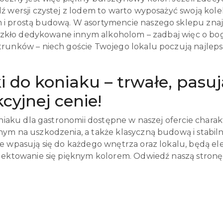
ź wersji czystej z lodem to warto wyposażyć swoją kole
 prostą budową. W asortymencie naszego sklepu znajdz
i szkło dedykowane innym alkoholom – zadbaj więc o bo
runków – niech goście Twojego lokalu poczują najlepsz
ki do koniaku – trwałe, pas
cyjnej cenie!
koniaku dla gastronomii dostępne w naszej ofercie cha
ym na uszkodzenia, a także klasyczną budową i stabiln
e wpasują się do każdego wnętrza oraz lokalu, będą ele
ektowanie się pięknym kolorem. Odwiedź naszą stronę i 