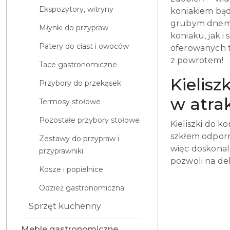
Ekspozytory, witryny
koniakiem bąd
grubym dnem i
Młynki do przypraw
koniaku, jak 
Patery do ciast i owoców
oferowanych t
z powrotem!
Tace gastronomiczne
Kielisz
Przybory do przekąsek
w atrak
Termosy stołowe
Pozostałe przybory stołowe
Kieliszki do 
szkłem odporn
Zestawy do przypraw i
więc doskonal
przyprawniki
pozwoli na del
Kosze i popielnice
Odzież gastronomiczna
Sprzęt kuchenny
Meble gastronomiczne