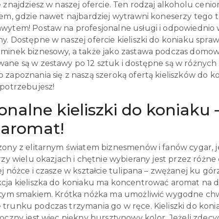
 znajdziesz w naszej ofercie. Ten rodzaj alkoholu cenion
em, gdzie nawet najbardziej wytrawni koneserzy teg
wytem! Postaw na profesjonalne usługi i odpowiednio wy
y. Dostępne w naszej ofercie kieliszki do koniaku spra
minek biznesowy, a także jako zastawa podczas domowy
ane są w zestawy po 12 sztuk i dostępne są w różnych 
zapoznania się z naszą szeroką ofertą kieliszków do ko
 potrzebujesz!
onalne kieliszki do koniaku
 aromat!
zony z elitarnym światem biznesmenów i fanów cygar, je
rzy wielu okazjach i chętnie wybierany jest przez różne 
ej nóżce i czasze w kształcie tulipana – zwężanej ku g
cja kieliszka do koniaku ma koncentrować aromat na dol
itym smakiem. Krótka nóżka ma umożliwić wygodne chwyce
trunku podczas trzymania go w ręce. Kieliszki do koni
oczny jest więc piękny bursztynowy kolor. Jeżeli zdec