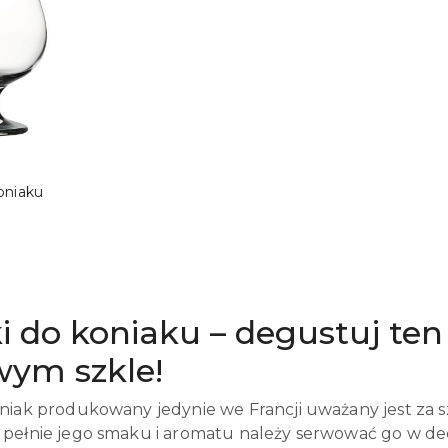
SZYKA
oniaku
00026
ki do koniaku – degustuj te
wym szkle!
niak produkowany jedynie we Francji uważany jest za sz
pełnie jego smaku i aromatu należy serwować go w de