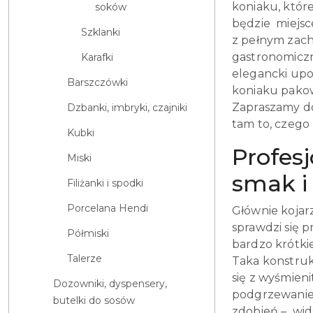
koniaku, które
soków
będzie miejsc
Szklanki
z pełnym zach
gastronomiczn
Karafki
elegancki upo
Barszczówki
koniaku pakow
Zapraszamy do 
Dzbanki, imbryki, czajniki
tam to, czego
Kubki
Profesj
Miski
smak i
Filiżanki i spodki
Porcelana Hendi
Głównie kojar
sprawdzi się p
Półmiski
bardzo krótki
Talerze
Taka konstruk
się z wyśmien
Dozowniki, dyspensery,
podgrzewanie 
butelki do sosów
zdobień – wid