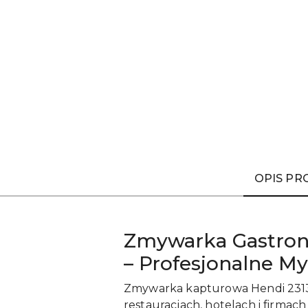
OPIS P
Zmywarka Gastron
– Profesjonalne M
Zmywarka kapturowa Hendi 23134
restauracjach, hotelach i firm