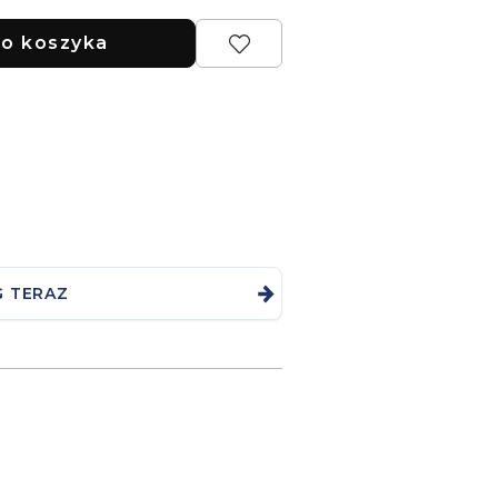
o koszyka
G TERAZ