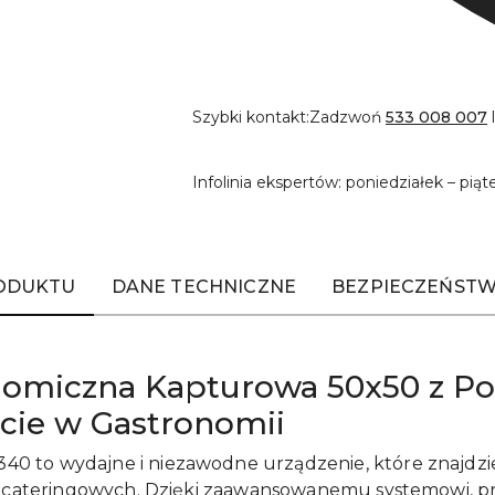
Szybki kontakt:
Zadzwoń
533 008 007
Infolinia ekspertów: poniedziałek – piąt
RODUKTU
DANE TECHNICZNE
BEZPIECZEŃSTW
omiczna Kapturowa 50x50 z P
ycie w Gastronomii
0 to wydajne i niezawodne urządzenie, które znajdzi
ach cateringowych. Dzięki zaawansowanemu systemowi, 