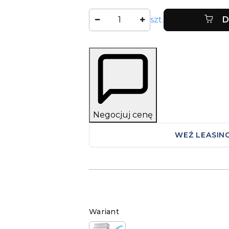
Ilość
szt.
D
Negocjuj cenę
WEŹ LEASIN
Wariant
Wariant