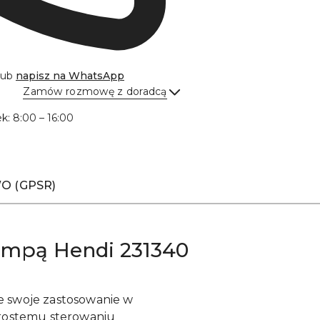
lub
napisz na
WhatsApp
Zamów rozmowę z doradcą
Wyślij
ek: 8:00 – 16:00
O (GPSR)
ompą Hendi 231340
e swoje zastosowanie w
prostemu sterowaniu