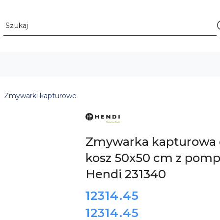
Zmywarki kapturowe
ZOBACZ
PRODUKTY
MARKI
HENDI
Zmywarka kapturowa 
kosz 50x50 cm z pomp
Hendi 231340
cena:
12314.45
12314.45
Cena: