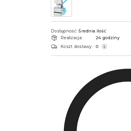
Dostępność
Dostępność:
Średnia ilość
i
Realizacja:
24 godziny
dostawa
Koszt dostawy:
0