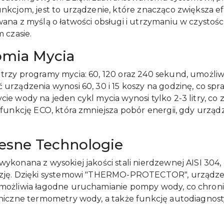
nkcjom, jest to urządzenie, które znacząco zwiększa e
na z myślą o łatwości obsługi i utrzymaniu w czystośc
 czasie.
omia Mycia
rzy programy mycia: 60, 120 oraz 240 sekund, umożliw
rządzenia wynosi 60, 30 i 15 koszy na godzinę, co spraw
ie wody na jeden cykl mycia wynosi tylko 2-3 litry, co
funkcję ECO, która zmniejsza pobór energii, gdy urządz
esne Technologie
ykonana z wysokiej jakości stali nierdzewnej AISI 304,
ozję. Dzięki systemowi "THERMO-PROTECTOR", urządze
możliwia łagodne uruchamianie pompy wody, co chroni
niczne termometry wody, a także funkcję autodiagnost