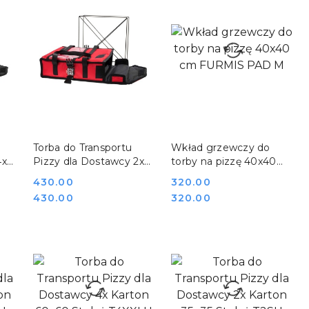
DO KOSZYKA
DO KOSZYKA
Torba do Transportu
Wkład grzewczy do
4x
Pizzy dla Dostawcy 2x
torby na pizzę 40x40
Karton 50x50 Stelaż
cm FURMIS PAD M
Cena:
430.00
Cena:
320.00
T2XLU
Cena:
Cena:
430.00
320.00