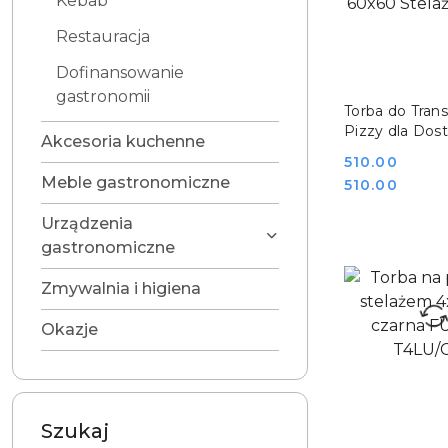
Kebab
Restauracja
Dofinansowanie
gastronomii
DO KO
Torba do Tran
Pizzy dla Dos
Akcesoria kuchenne
Karton 60x60 
Cena:
510.00
T2XXLU
Meble gastronomiczne
Cena:
510.00
Urządzenia
gastronomiczne
Zmywalnia i higiena
Okazje
Szukaj
DO KO