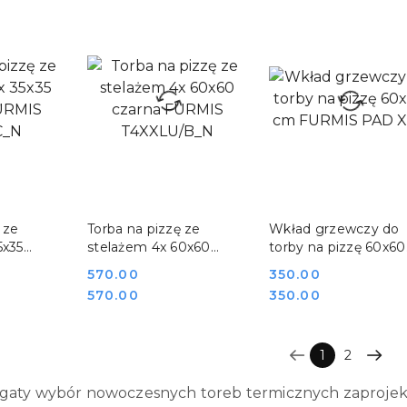
SZYKA
DO KOSZYKA
DO KOSZYKA
 ze
Torba na pizzę ze
Wkład grzewczy do
5x35
stelażem 4x 60x60
torby na pizzę 60x60
S
czarna FURMIS
cm FURMIS PAD XX
Cena:
570.00
Cena:
350.00
T4XXLU/B_N
Cena:
Cena:
570.00
350.00
1
2
gaty wybór nowoczesnych toreb termicznych zaprojek