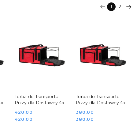
1
2
DO KOSZYKA
DO KOSZYKA
Torba do Transportu
Torba do Transportu
4x
Pizzy dla Dostawcy 4x
Pizzy dla Dostawcy 4x
Karton 45x45 Stelaż
Karton 35x35 Stelaż
Cena:
420.00
Cena:
380.00
T4LU
T4SU
Cena:
Cena:
420.00
380.00