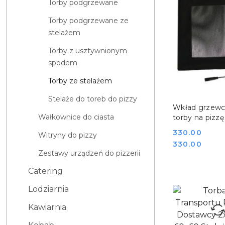
Torby podgrzewane
Torby podgrzewane ze
stelażem
Torby z usztywnionym
spodem
Torby ze stelażem
Stelaże do toreb do pizzy
DO KO
Wkład grzewc
Wałkownice do ciasta
torby na pizz
FURMIS PAD 
Cena:
330.00
Witryny do pizzy
Cena:
330.00
Zestawy urządzeń do pizzerii
Catering
Lodziarnia
Kawiarnia