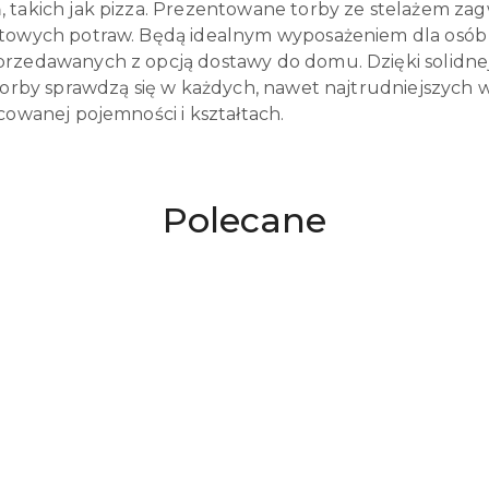
 takich jak pizza. Prezentowane torby ze stelażem za
towych potraw. Będą idealnym wyposażeniem dla osób 
rzedawanych z opcją dostawy do domu. Dzięki solidnej
 torby sprawdzą się w każdych, nawet najtrudniejszych
cowanej pojemności i kształtach.
Produkty
Polecane
o
statusie: