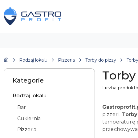
Przejdź do treści głównej
Przejdź do wyszukiwarki
Przejdź do moje konto
Przejdź do menu głównego
Przejdź do stopki
Rodzaj lokalu
Pizzeria
Torby do pizzy
Torb
Torby
Kategorie
Liczba produkt
Rodzaj lokalu
Gastroprofit.
Bar
pizzerii.
Torby
Cukiernia
temperaturę pr
przechowywan
Pizzeria