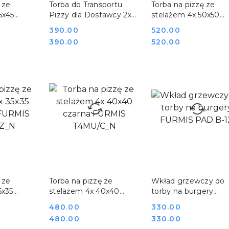
 ze
Torba do Transportu
Torba na pizzę ze
5x45
Pizzy dla Dostawcy 2x
stelażem 4x 50x50
S
Karton 40x40 Stelaż
czarna FURMIS
Cena:
390.00
Cena:
520.00
T2MU/Cz
T4XLU/C_N
Cena:
Cena:
390.00
520.00
SZYKA
DO KOSZYKA
DO KOSZYKA
 ze
Torba na pizzę ze
Wkład grzewczy do
5x35
stelażem 4x 40x40
torby na burgery
RMIS
czarna FURMIS
FURMIS PAD B-12
Cena:
480.00
Cena:
330.00
T4MU/C_N
Cena:
Cena:
480.00
330.00