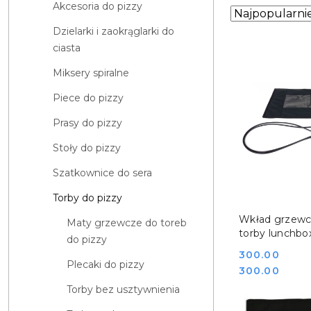
Akcesoria do pizzy
Zastosowano
Sortuj
według
sortowanie:
Dzielarki i zaokrąglarki do
Najpopularniej
ciasta
Miksery spiralne
Piece do pizzy
Prasy do pizzy
Stoły do pizzy
Szatkownice do sera
Torby do pizzy
DO KO
Wkład grzewc
Maty grzewcze do toreb
torby lunchbo
do pizzy
FURMIS PAD 
Cena:
300.00
Plecaki do pizzy
Cena:
300.00
Torby bez usztywnienia