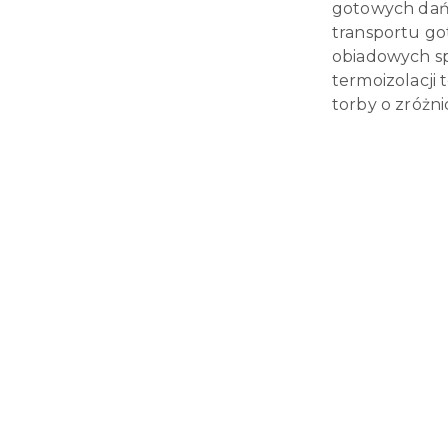
gotowych dań,
transportu go
obiadowych sp
termoizolacji
torby o zróżni
Pomiń karuzelę produktów