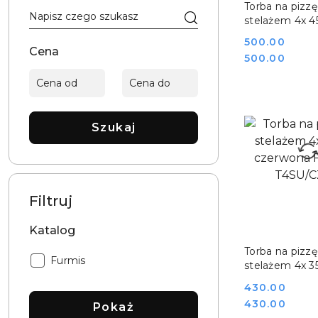
Torba na pizzę
stelażem 4x 4
czarna FURMI
Cena:
500.00
T4LU/C_N
Cena
Cena:
500.00
Szukaj
Filtruj
Katalog
DO KO
Torba na pizzę
Katalog:
Furmis
stelażem 4x 3
czerwona FU
Cena:
430.00
T4SU/CZ_N
Cena:
430.00
Pokaż