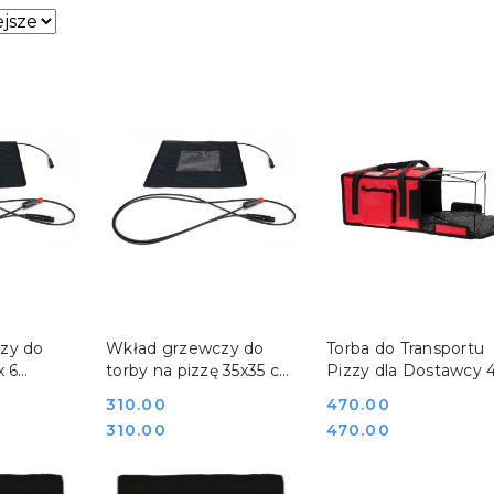
sze.
SZYKA
DO KOSZYKA
DO KOSZYKA
zy do
Wkład grzewczy do
Torba do Transportu
x 6
torby na pizzę 35x35 cm
Pizzy dla Dostawcy 
LB-6_N
FURMIS P TS_N
Karton 50x50 Stelaż
Cena:
310.00
Cena:
470.00
T4XLU
Cena:
Cena:
310.00
470.00