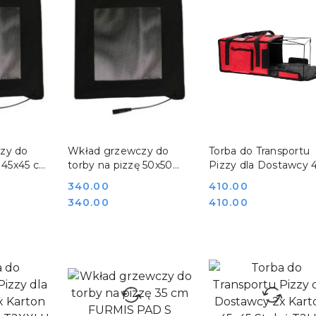
SZYKA
DO KOSZYKA
DO KOSZYKA
zy do
Wkład grzewczy do
Torba do Transportu
ę 45x45 cm
torby na pizzę 50x50
Pizzy dla Dostawcy 
L
cm FURMIS PAD XL
Karton 40x40 Stelaż
Cena:
340.00
Cena:
410.00
T4MU
Cena:
Cena:
340.00
410.00