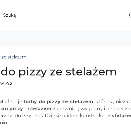
y ze stelażem
 do pizzy ze stelażem
ów:
45
pl
oferuje
torby do pizzy ze stelażem
, które są niez
 do pizzy
z
stelażem
zapewniają wygodny i bezpieczny
zez dłuższy czas. Dzięki solidnej konstrukcji z
stelaż
iu.