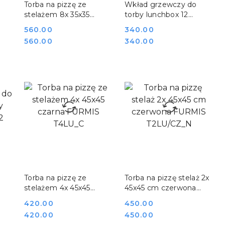
Torba na pizzę ze
Wkład grzewczy do
stelażem 8x 35x35
torby lunchbox 12
FURMIS T8SU
FURMIS PAD LB-12_N
Cena:
560.00
Cena:
340.00
Cena:
Cena:
560.00
340.00
DO KOSZYKA
DO KOSZYKA
Torba na pizzę ze
Torba na pizzę stelaż 2x
stelażem 4x 45x45
45x45 cm czerwona
czarna FURMIS T4LU_C
FURMIS T2LU/CZ_N
Cena:
420.00
Cena:
450.00
Cena:
Cena:
420.00
450.00