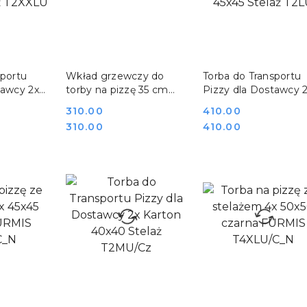
SZYKA
DO KOSZYKA
DO KOSZYKA
sportu
Wkład grzewczy do
Torba do Transportu
tawcy 2x
torby na pizzę 35 cm
Pizzy dla Dostawcy 
Stelaż
FURMIS PAD S
Karton 45x45 Stelaż
Cena:
310.00
Cena:
410.00
T2LU
Cena:
Cena:
310.00
410.00
SZYKA
DO KOSZYKA
DO KOSZYKA