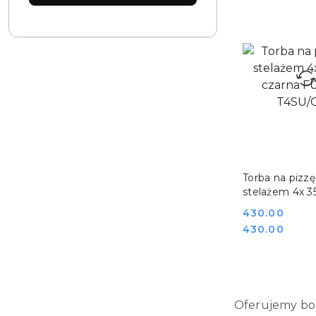
DO KO
Torba na pizzę
stelażem 4x 3
czarna FURMI
Cena:
430.00
T4SU/C_N
Cena:
430.00
Oferujemy bo