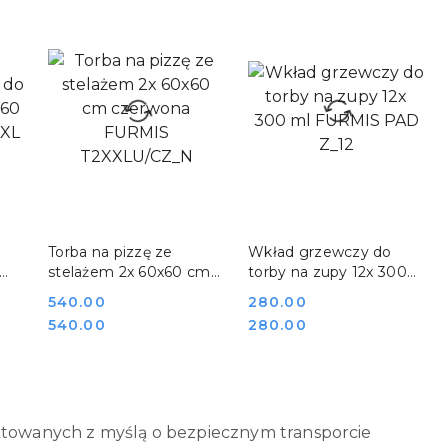
DO KOSZYKA
DO KOSZYKA
Torba na pizzę ze
Wkład grzewczy do
stelażem 2x 60x60 cm
torby na zupy 12x 300
L
czerwona FURMIS
ml FURMIS PAD Z_12
Cena:
540.00
Cena:
280.00
T2XXLU/CZ_N
Cena:
Cena:
540.00
280.00
towanych z myślą o bezpiecznym transporcie