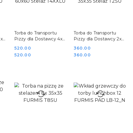
DO KOSZYKA
DO KOSZYKA
Torba do Transportu
Torba do Transportu
2x
Pizzy dla Dostawcy 4x
Pizzy dla Dostawcy 2x
Karton 60x60 Stelaż
Karton 35x35 Stelaż
Cena:
520.00
Cena:
360.00
T4XXLU
T2SU
Cena:
Cena:
520.00
360.00
DO KOSZYKA
DO KOSZYKA