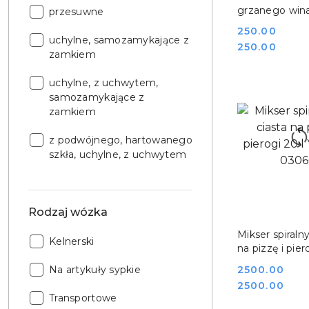
grzanego win
Rodzaj
przesuwne
elektryczny
drzwi:
Cena:
250.00
podgrzewacz 1
Rodzaj
uchylne, samozamykające z
Cena:
250.00
1800W Yato Y
drzwi:
zamkiem
Rodzaj
uchylne, z uchwytem,
drzwi:
samozamykające z
zamkiem
Rodzaj
z podwójnego, hartowanego
drzwi:
szkła, uchylne, z uchwytem
Rodzaj wózka
DO KO
Mikser spiraln
Rodzaj
Kelnerski
na pizzę i pier
wózka:
Yato YG-0306
Rodzaj
Cena:
2500.00
Na artykuły sypkie
wózka:
Cena:
2500.00
Rodzaj
Transportowe