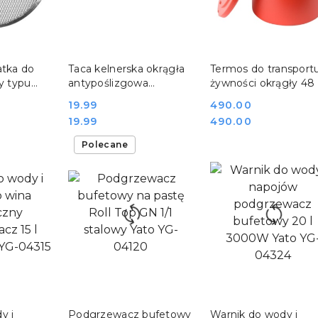
SZYKA
DO KOSZYKA
DO KOSZYKA
atka do
Taca kelnerska okrągła
Termos do transport
y typu
antypoślizgowa
żywności okrągły 48 
ca ø30 cm
średnica 40,5 cm Yato
cateringowy Yato YG
Cena:
19.99
Cena:
490.00
2
YG-02080
09227
Cena:
Cena:
19.99
490.00
Polecane
SZYKA
DO KOSZYKA
DO KOSZYKA
y i
Podgrzewacz bufetowy
Warnik do wody i