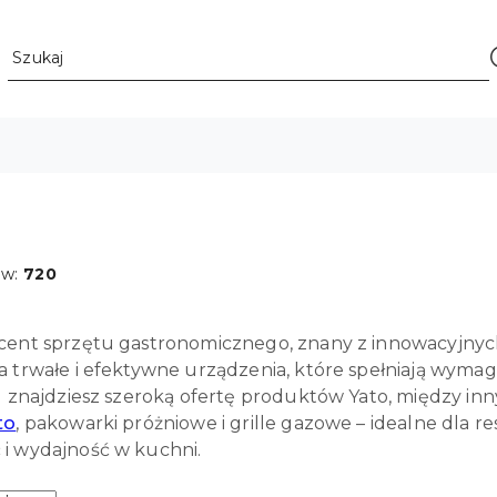
ów:
720
cent sprzętu gastronomicznego, znany z innowacyjnych 
a trwałe i efektywne urządzenia, które spełniają wymag
l znajdziesz szeroką ofertę produktów Yato, między inny
to
, pakowarki próżniowe i grille gazowe – idealne dla res
i wydajność w kuchni.