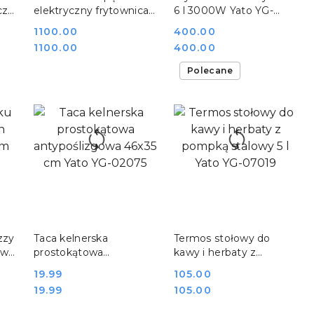
cz
elektryczny frytownica
6 l 3000W Yato YG-
W
23 l 6 kW Yato YG-
04610
Cena:
1100.00
Cena:
400.00
04640
Cena:
Cena:
1100.00
400.00
Polecane
DO KOSZYKA
DO KOSZYKA
zzy
Taca kelnerska
Termos stołowy do
owa
prostokątowa
kawy i herbaty z
34
antypoślizgowa 46x35
pompką stalowy 5 l Yato
Cena:
19.99
Cena:
105.00
cm Yato YG-02075
YG-07019
Cena:
Cena:
19.99
105.00