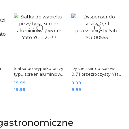
DO KOSZYKA
DO KOSZYKA
u
Siatka do wypieku pizzy
Dyspenser do sosów
typu screen aluminiowa
0,7 l przezroczysty Yato
ø45 cm Yato YG-02037
YG-00555
Cena:
19.99
Cena:
9.99
Cena:
Cena:
19.99
9.99
 gastronomiczne