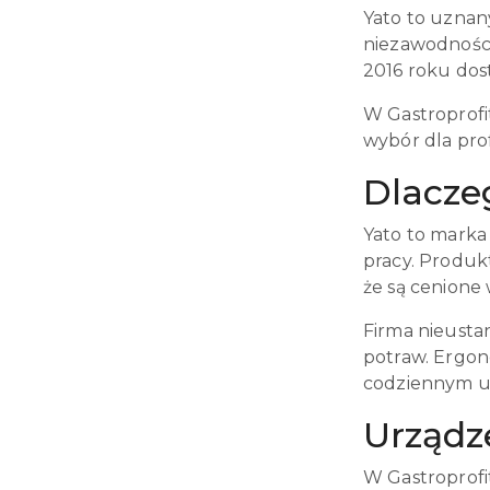
Yato to uznan
niezawodności
2016 roku dost
W Gastroprofit
wybór dla pro
Dlaczeg
Yato to marka
pracy. Produkt
że są cenione
Firma nieusta
potraw. Ergon
codziennym u
Urządze
W Gastroprofi