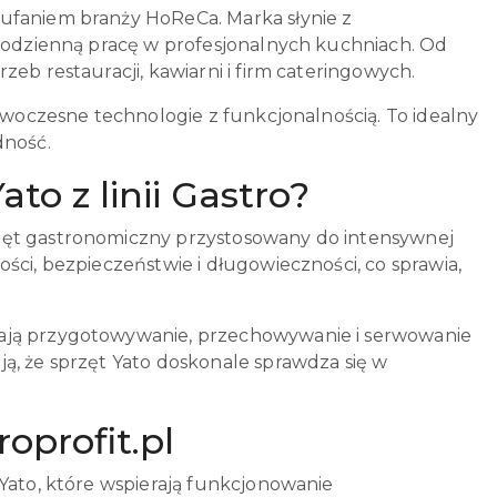
aufaniem branży HoReCa. Marka słynie z
 codzienną pracę w profesjonalnych kuchniach. Od
eb restauracji, kawiarni i firm cateringowych.
nowoczesne technologie z funkcjonalnością. To idealny
dność.
o z linii Gastro?
rzęt gastronomiczny przystosowany do intensywnej
ści, bezpieczeństwie i długowieczności, co sprawia,
iają przygotowywanie, przechowywanie i serwowanie
ą, że sprzęt Yato doskonale sprawdza się w
oprofit.pl
 Yato, które wspierają funkcjonowanie