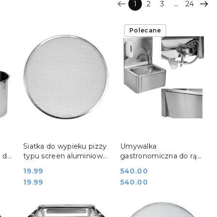
...
1
2
3
24
Polecane
DO KOSZYKA
DO KOSZYKA
Siatka do wypieku pizzy
Umywalka
 do
typu screen aluminiowa
gastronomiczna do rąk
o
ø40 cm Yato YG-02036
uruchamiana kolanem
Cena:
19.99
Cena:
540.00
stalowa Yato YG-10010
Cena:
Cena:
19.99
540.00