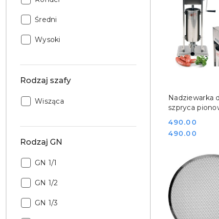
garnka:
Rodzaj
Średni
garnka:
Rodzaj
Wysoki
garnka:
Rodzaj szafy
DO KO
Nadziewarka d
Rodzaj
Wisząca
szpryca piono
szafy:
nierdzewna 5 l
Cena:
490.00
03360
Cena:
490.00
Rodzaj GN
Rodzaj
GN 1/1
GN:
Rodzaj
GN 1/2
GN:
Rodzaj
GN 1/3
GN: