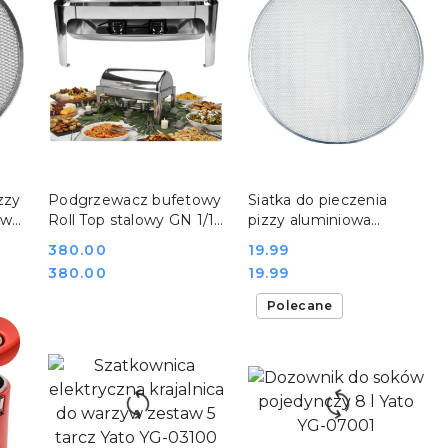
DO KOSZYKA
DO KOSZYKA
zzy
Podgrzewacz bufetowy
Siatka do pieczenia
owa
Roll Top stalowy GN 1/1
pizzy aluminiowa
33
9 l na pastę Yato YG-
screen ø50 cm Yato YG-
Cena:
380.00
Cena:
19.99
04140GP
02038
Cena:
Cena:
380.00
19.99
Polecane