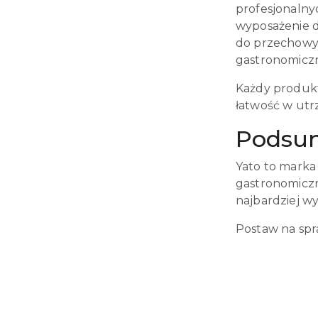
profesjonalnyc
wyposażenie d
do przechowyw
gastronomicz
Każdy produkt
łatwość w utr
Podsu
Yato to marka
gastronomiczn
najbardziej w
Postaw na spra
Pomiń karuzelę produktów