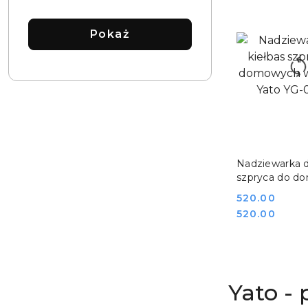
wózka:
Pokaż
DO KO
Nadziewarka d
szpryca do d
wędlin 3 l Yat
Cena:
520.00
03350
Cena:
520.00
Yato -