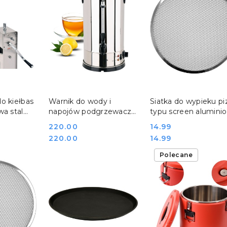
SZYKA
DO KOSZYKA
DO KOSZYKA
o kiełbas
Warnik do wody i
Siatka do wypieku pi
wa stal
napojów podgrzewacz
typu screen alumini
 Yato YG-
elektryczny 8,8 l 230V
ø33 cm Yato YG-020
Cena:
220.00
Cena:
14.99
Yato YG-04301
Cena:
Cena:
220.00
14.99
Polecane