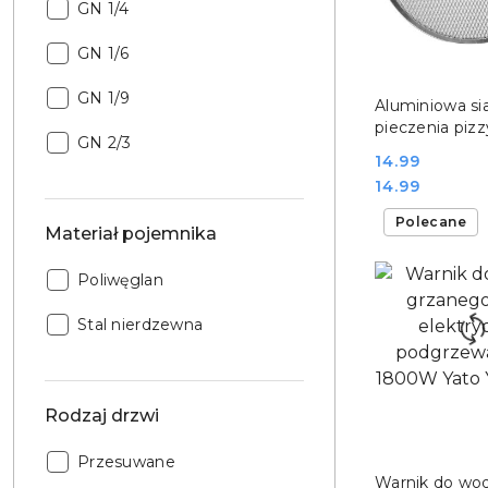
Rodzaj
GN 1/4
GN:
Rodzaj
GN 1/6
GN:
Rodzaj
DO KO
GN 1/9
Aluminiowa si
GN:
pieczenia pizz
Rodzaj
GN 2/3
screen średni
Cena:
14.99
GN:
Yato YG-0203
Cena:
14.99
Polecane
Materiał pojemnika
Materiał
Poliwęglan
pojemnika:
Materiał
Stal nierdzewna
pojemnika:
Rodzaj drzwi
Rodzaj
Przesuwane
DO KO
Warnik do wod
drzwi: