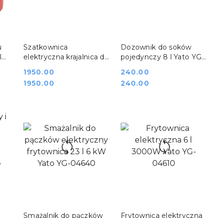
DO KOSZYKA
DO KOSZYKA
u
Szatkownica
Dozownik do soków
l
elektryczna krajalnica do
pojedynczy 8 l Yato YG-
-
warzyw zestaw 5 tarcz
07001
Cena:
1950.00
Cena:
240.00
Yato YG-03100
Cena:
Cena:
1950.00
240.00
DO KOSZYKA
DO KOSZYKA
Smażalnik do pączków
Frytownica elektryczna