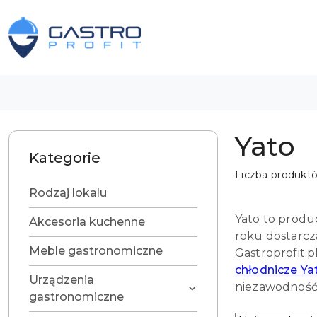
Przejdź do treści głównej
Przejdź do wyszukiwarki
Przejdź do moje konto
Przejdź do menu głównego
Przejdź do stopki
Yato
Kategorie
Liczba produkt
Rodzaj lokalu
Yato to produ
Akcesoria kuchenne
roku dostarcz
Meble gastronomiczne
Gastroprofit.p
chłodnicze Ya
Urządzenia
niezawodność 
gastronomiczne