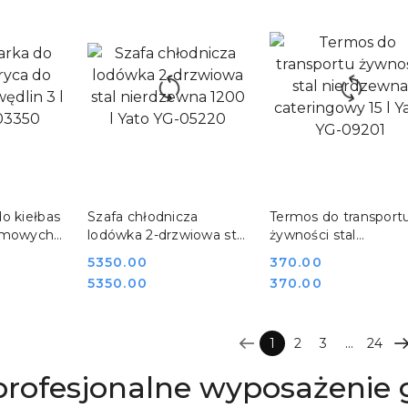
SZYKA
DO KOSZYKA
DO KOSZYKA
o kiełbas
Szafa chłodnicza
Termos do transport
omowych
lodówka 2-drzwiowa stal
żywności stal
o YG-
nierdzewna 1200 l Yato
nierdzewna
Cena:
5350.00
Cena:
370.00
YG-05220
cateringowy 15 l Yato
Cena:
Cena:
5350.00
370.00
YG-09201
...
1
2
3
24
 profesjonalne wyposażenie