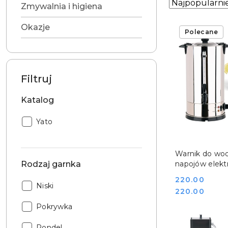
Zastosowano
Sortuj
Zmywalnia i higiena
według
sortowanie:
Najpopularniej
Okazje
Polecane
Filtruj
Katalog
Katalog:
Yato
DO KO
Warnik do wod
Rodzaj garnka
napojów elekt
stal nierdzewn
Cena:
220.00
1650W Yato Y
Rodzaj
Niski
Cena:
220.00
garnka:
Rodzaj
Pokrywka
garnka:
Rodzaj
Rondel