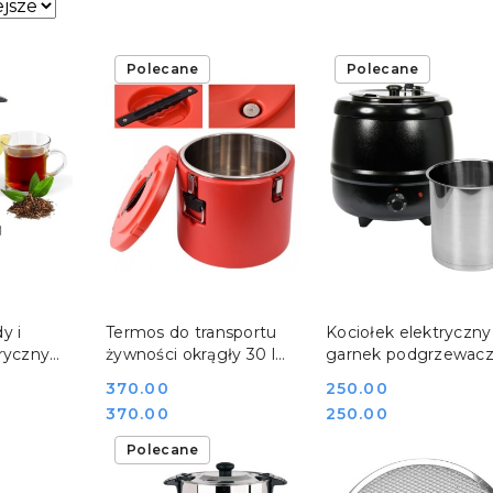
sze.
Polecane
Polecane
SZYKA
DO KOSZYKA
DO KOSZYKA
y i
Termos do transportu
Kociołek elektryczny
ryczny
żywności okrągły 30 l
garnek podgrzewacz
a 10 l
cateringowy Yato YG-
zupy i bigosu 9 l Yat
Cena:
370.00
Cena:
250.00
G-04310
09226
YG-04250
Cena:
Cena:
370.00
250.00
Polecane