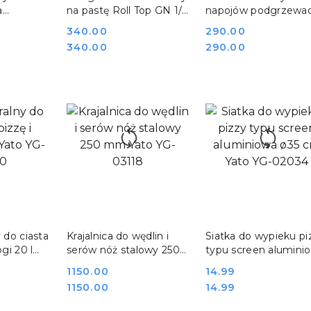
a
na pastę Roll Top GN 1/1
napojów podgrzewa
stalowy Yato YG-04120
bufetowy 20 l 3000
Cena:
340.00
Cena:
290.00
5 l
Yato YG-04324
Cena:
Cena:
340.00
290.00
G-04315
SZYKA
DO KOSZYKA
DO KOSZYKA
y do ciasta
Krajalnica do wędlin i
Siatka do wypieku pi
ogi 20 l
serów nóż stalowy 250
typu screen alumini
0
mm Yato YG-03118
ø35 cm Yato YG-020
Cena:
1150.00
Cena:
14.99
Cena:
Cena:
1150.00
14.99