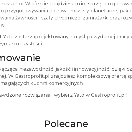
h kuchni. W ofercie znajdziesz m.in.: sprzęt do gotowania
o przygotowywania potraw - miksery planetarne, pakow
ania żywności - szafy chłodnicze, zamrażarki oraz roz
ne.
 Yato został zaprojektowany z myślą o wydajnej pracy 
zymaniu czystości.
mowanie
 łącząca niezawodność, jakość i innowacyjność, dzięki
ej. W Gastroprofit.pl znajdziesz kompleksową ofertę sp
ymagających kuchni komercyjnych.
wdzone rozwiązania i wybierz Yato w Gastroprofit.pl!
Produkty
Polecane