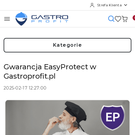
Strefa Klienta
Przejdź do treści głównej
Przejdź do wyszukiwarki
Przejdź do moje konto
Przejdź do menu głównego
Przejdź do stopki
Kategorie
Gwarancja EasyProtect w
Gastroprofit.pl
2025-02-17 12:27:00