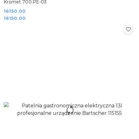
Kromet 700.PE-03
Cena:
16150.00
Cena:
16150.00