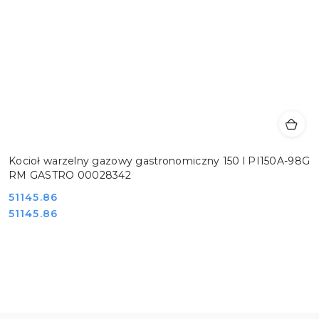
Kocioł warzelny gazowy gastronomiczny 150 l PI150A-98G
RM GASTRO 00028342
Cena:
51145.86
Cena:
51145.86
Pomiń karuzelę produktów