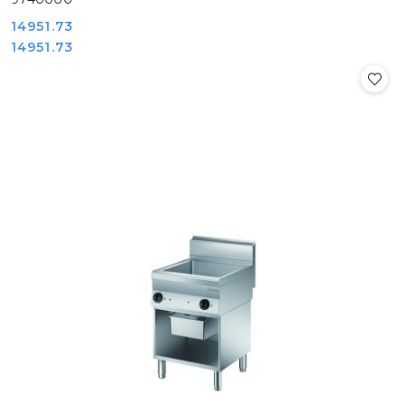
Cena:
14951.73
Cena:
14951.73