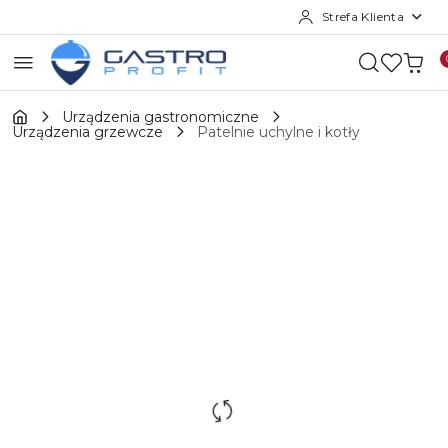
Strefa Klienta
Przejdź do treści głównej
Przejdź do wyszukiwarki
Przejdź do moje konto
Przejdź do menu głównego
Przejdź do opisu produktu
Przejdź do stopki
Urządzenia gastronomiczne
Urządzenia grzewcze
Patelnie uchylne i kotły