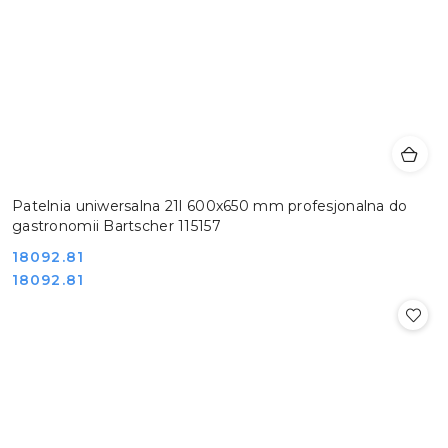
Patelnia uniwersalna 21l 600x650 mm profesjonalna do
gastronomii Bartscher 115157
Cena:
18092.81
Cena:
18092.81