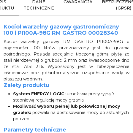
PIS
DANE
GWARANCJA
BEZPIECZEŃ
DUKTU
TECHNICZNE
(GPSR)
Kocioł warzelny gazowy gastronomiczny
100 l PI100A-98G RM GASTRO 00028340
Kocioł warzelny gazowy RM GASTRO PI100A-98G o
pojemności 100 litrów przeznaczony jest do grzania
pośredniego. Posiada specjalnie tłoczoną górną płytę ze
stali nierdzewnej o grubości 2 mm oraz kwasoodporne dno
ze stali AISI 316. Wyposażony jest w zabezpieczenie
ciśnieniowe oraz półautomatyczne uzupełnianie wody w
płaszczu wodnym.
Zalety produktu
System ENERGY LOGIC:
umożliwia precyzyjną 7-
stopniową regulację mocy grzania.
Możliwość wyboru pełnej lub połowicznej mocy
grzałek:
pozwala na dostosowanie mocy do aktualnych
potrzeb.
Parametry techniczne