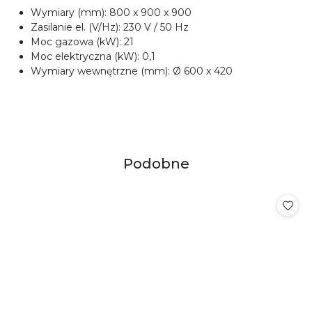
Wymiary (mm): 800 x 900 x 900
Zasilanie el. (V/Hz): 230 V / 50 Hz
Moc gazowa (kW): 21
Moc elektryczna (kW): 0,1
Wymiary wewnętrzne (mm): Ø 600 x 420
Produkty
Podobne
Pomiń karuzelę produktów
o
statusie: