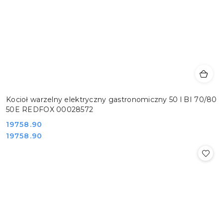
Kocioł warzelny elektryczny gastronomiczny 50 l BI 70/80
50E REDFOX 00028572
Cena:
19758.90
Cena:
19758.90