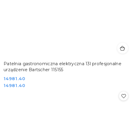
Patelnia gastronomiczna elektryczna 13l profesjonalne
urządzenie Bartscher 115155
Cena:
14981.40
Cena:
14981.40