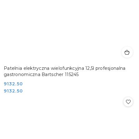
Patelnia elektryczna wielofunkcyjna 12,5l profesjonalna
gastronomiczna Bartscher 115245
Cena:
9132.50
Cena:
9132.50