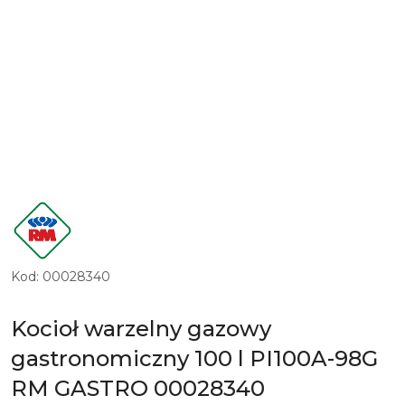
LOGO
PRODUCENTA
RM
GASTRO
Kod:
00028340
Kocioł warzelny gazowy
gastronomiczny 100 l PI100A-98G
RM GASTRO 00028340