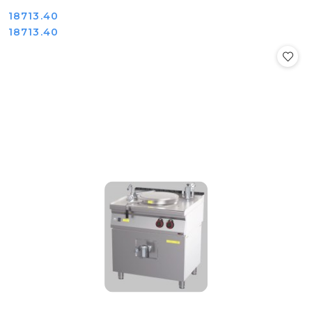
Cena:
18713.40
Cena:
18713.40