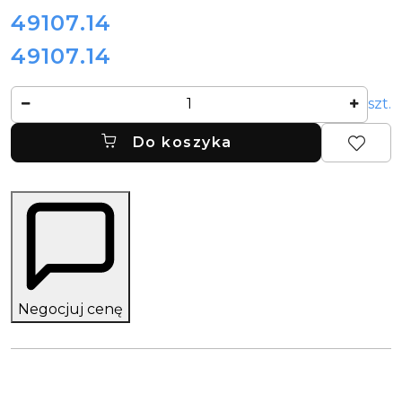
cena:
49107.14
49107.14
Cena:
Ilość
szt.
Do koszyka
Negocjuj cenę