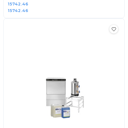
Cena:
15742.46
Cena:
15742.46