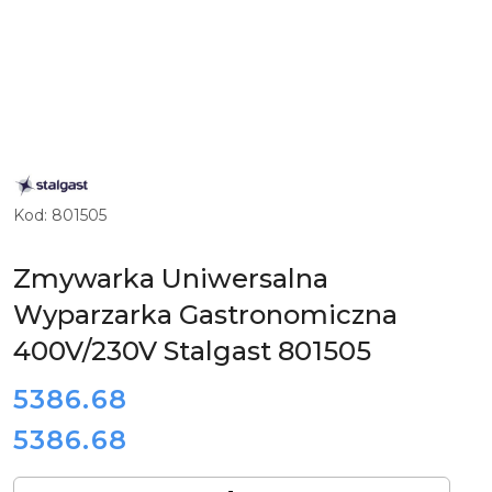
ZOBACZ
PRODUKTY
MARKI
Kod:
801505
STALGAST
Zmywarka Uniwersalna
Wyparzarka Gastronomiczna
400V/230V Stalgast 801505
cena:
5386.68
5386.68
Cena:
Ilość