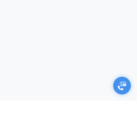
×
Negocjuj cenę
Firma (opcjonalnie)
Imię i nazwisko*