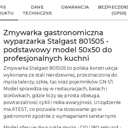
PIS
DANE
GWARANCJA
BEZPIECZEŃ
DUKTU
TECHNICZNE
(GPSR)
Zmywarka gastronomiczna
wyparzarka Stalgast 801505 -
podstawowy model 50x50 do
profesjonalnych kuchni
Zmywarka Stalgast 801505 to polska konstrukcja
wykonana ze stali nierdzewnej, przeznaczona do
mycia talerzy, szkła, tac oraz pojemników GN 1/1.
Model sprawdza się w restauracjach, barach i
stołówkach, gdzie liczy się prosta obsługa,
powtarzalność cykli i niska awaryjność. Urządzenie
ma ATEST, co pozwala na stosowanie go w
gastronomii zgodnie z wymaganiami sanitarnymi.
Model oferuje dwa cykle mycia - 120 i 180 sekund -