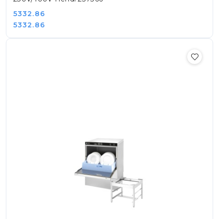
Cena:
5332.86
Cena:
5332.86