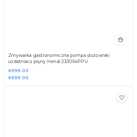
Zmywarka gastronomiczna pompa dozowniki
uzdatniacz płyny Hendi 233054PPU
Cena:
6999.00
Cena:
6999.00