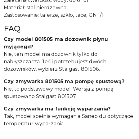
Zalecana twardość wody: do 6° dH
Materiał: stal nierdzewna
Zastosowanie: talerze, szkło, tace, GN 1/1
FAQ
Czy model 801505 ma dozownik płynu
myjącego?
Nie, ten model ma dozownik tylko do
nabłyszczacza. Jeśli potrzebujesz dwóch
dozowników, wybierz Stalgast 801506.
Czy zmywarka 801505 ma pompę spustową?
Nie, to podstawowy model. Wersja z pompą
spustową to Stalgast 801507.
Czy zmywarka ma funkcję wyparzania?
Tak, model spełnia wymagania Sanepidu dotyczące
temperatur wyparzania.