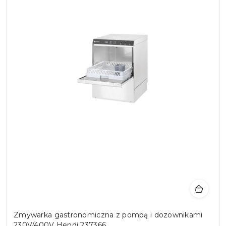
Zmywarka gastronomiczna z pompą i dozownikami
230V/400V Hendi 237366