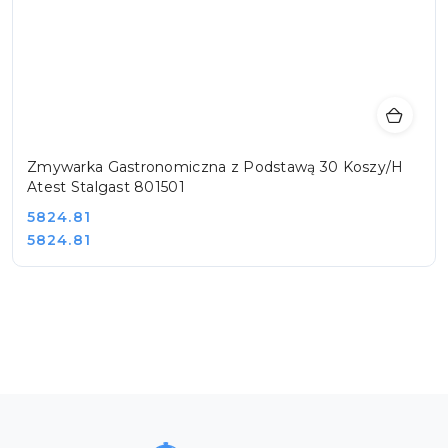
Zmywarka Gastronomiczna z Podstawą 30 Koszy/H
Atest Stalgast 801501
Cena:
5824.81
Cena:
5824.81
Pomiń karuzelę produktów