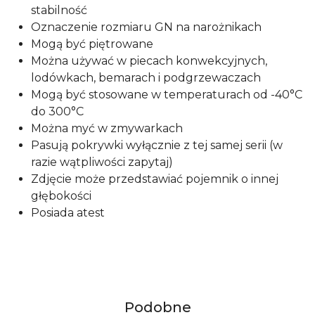
stabilność
Oznaczenie rozmiaru GN na narożnikach
Mogą być piętrowane
Można używać w piecach konwekcyjnych,
lodówkach, bemarach i podgrzewaczach
Mogą być stosowane w temperaturach od -40°C
do 300°C
Można myć w zmywarkach
Pasują pokrywki wyłącznie z tej samej serii (w
razie wątpliwości zapytaj)
Zdjęcie może przedstawiać pojemnik o innej
głębokości
Posiada atest
Produkty
Podobne
Pomiń karuzelę produktów