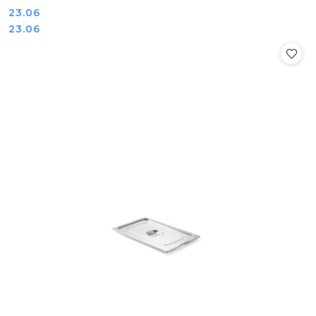
Cena:
23.06
Cena:
23.06