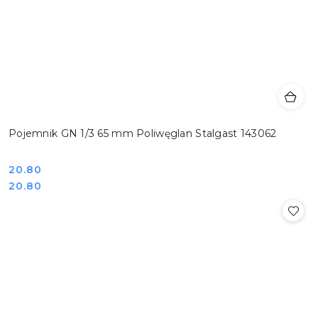
Pojemnik GN 1/3 65 mm Poliwęglan Stalgast 143062
Cena:
20.80
Cena:
20.80