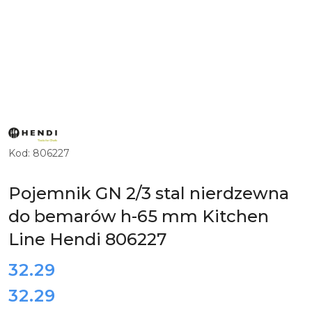
ZOBACZ
PRODUKTY
MARKI
Kod:
806227
HENDI
Pojemnik GN 2/3 stal nierdzewna
do bemarów h-65 mm Kitchen
Line Hendi 806227
cena:
32.29
32.29
Cena: