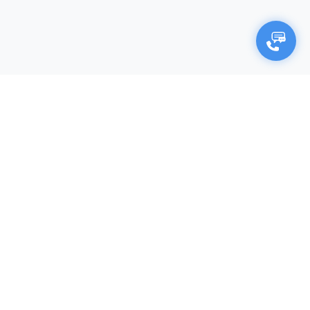
×
Negocjuj cenę
Firma (opcjonalnie)
Imię i nazwisko*
Twój adres e-mail*
Twój numer telefonu*
Produkt (nazwa, kod katalogowy)
Link do oferty konkurencji (opcjonalnie)