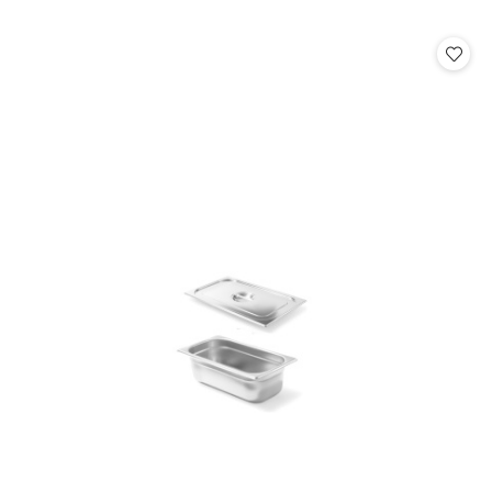
o
statusie: