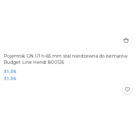
Pojemnik GN 1/1 h-65 mm stal nierdzewna do bemarów
Budget Line Hendi 800126
Cena:
31.36
Cena:
31.36