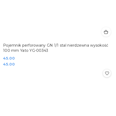
Pojemnik perforowany GN 1/1 stal nierdzewna wysokość
100 mm Yato YG-00343
Cena:
45.00
Cena:
45.00