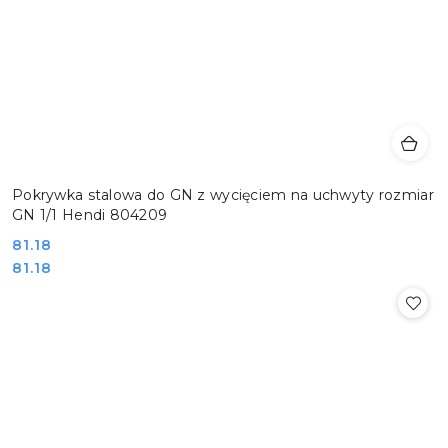
Pokrywka stalowa do GN z wycięciem na uchwyty rozmiar
GN 1/1 Hendi 804209
Cena:
81.18
Cena:
81.18