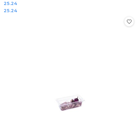
Cena:
25.24
Cena:
25.24