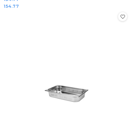
Cena:
154.77