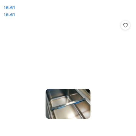
Cena:
16.61
Cena:
16.61