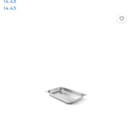
Cena:
14.43
Cena:
14.43