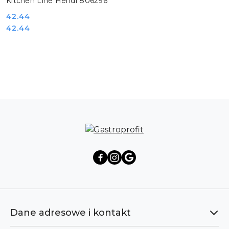
Kitchen Line Hendi 806296
Cena:
42.44
Cena:
42.44
Pomiń karuzelę produktów
Dane adresowe i kontakt