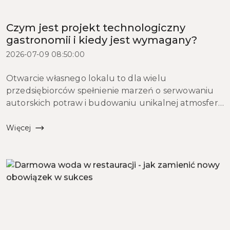
Czym jest projekt technologiczny
gastronomii i kiedy jest wymagany?
2026-07-09 08:50:00
Otwarcie własnego lokalu to dla wielu
przedsiębiorców spełnienie marzeń o serwowaniu
autorskich potraw i budowaniu unikalnej atmosfery.
Jednak zanim w kuchni zapłonie pierwszy palnik, a
goście zasiądą przy stolikach, każdy inwestor musi
Więcej
zmierzyć si...