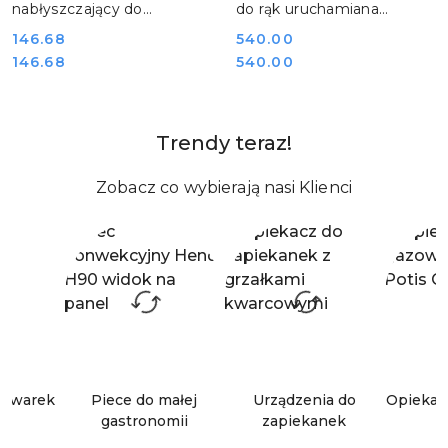
nabłyszczający do
do rąk uruchamiana
zmywarek profesjonalnych
kolanem stalowa Yato YG-
Cena:
146.68
Cena:
540.00
10 l Hendi 975015
10010
Cena:
Cena:
146.68
540.00
Trendy teraz!
Pomiń wyróżnione elementy
Zobacz co wybierają nasi Klienci
mywarek
Piece do małej
Urządzenia do
Opiekac
gastronomii
zapiekanek