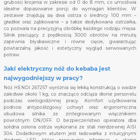
grubości krojenia w zakresie od 0 do 8 mm, co umożliwia
idealne dopasowanie porcji do wymagań klientów. W
zestawie znajdują się dwa ostrza o średnicy 100 mm –
gładkie oraz ząbkowane – a także dedykowana ostrzałka,
co pozwala na precyzyjną obróbkę każdego rodzaju mięsa.
Silnik pracujący z prędkością 3000 obrotów na minutę
zapewnia błyskawiczne i równe cięcie, gwarantując
powtarzalną jakość i estetyczny wygląd serwowanych
potraw.
Jaki elektryczny nóż do kebaba jest
najwygodniejszy w pracy?
Nóż HENDI 267257 wyróżnia się lekką konstrukcją o wadze
zaledwie około 1 kg, co znacząco odciąża dłonie personelu
podczas wielogodzinnej pracy. Komfort użytkowania
podnosi antypoślizgowy uchwyt oraz ergonomiczna
obudowa silnika ze zintegrowanym włącznikiem
powrotnym ON/OFF. O bezpieczeństwo operatora dba
solidna osłona ostrza wykonana ze stali nierdzewnej AISI
304. Dodatkowym atutem jest ładowarka z intuicyjnymi
diodami LED, które precyzyjnie informują o stanie