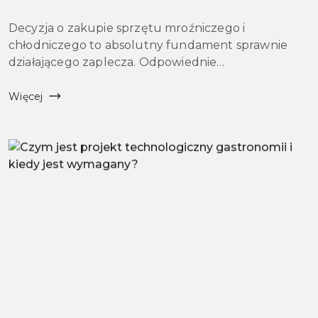
Decyzja o zakupie sprzętu mroźniczego i
chłodniczego to absolutny fundament sprawnie
działającego zaplecza. Odpowiednie
przechowywanie żywności bezpośrednio zapobiega
dotkliwym stratom towaru, gwarantuje
Więcej
bezpieczeństwo mikrobiologiczne wydawanych
posiłk&o...