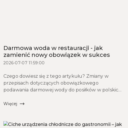
Darmowa woda w restauracji - jak
zamienić nowy obowiązek w sukces
2026-07-07 11:59:00
Czego dowiesz się z tego artykułu? Zmiany w
przepisach dotyczących obowiązkowego
podawania darmowej wody do posiłków w polskich
lokalach gastronomicznych są tylko kwestią czasu, a
branża restauracyjna coraz częściej pyta, jak
Więcej
przygotować się na te...