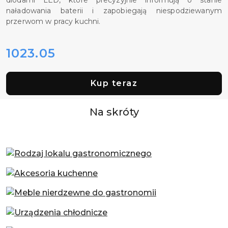
naładowania baterii i zapobiegają niespodziewanym
przerwom w pracy kuchni.
1023.05
Cena:
Kup teraz
Na skróty