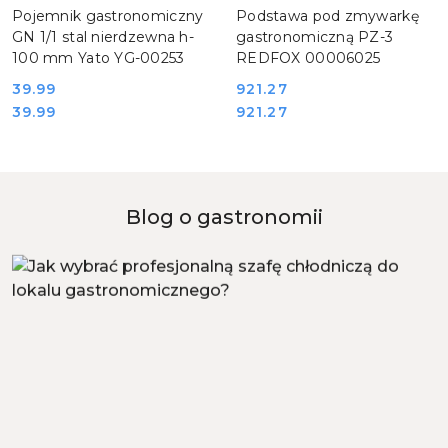
Pojemnik gastronomiczny
Podstawa pod zmywarkę
GN 1/1 stal nierdzewna h-
gastronomiczną PZ-3
100 mm Yato YG-00253
REDFOX 00006025
39.99
921.27
Cena:
Cena:
Cena:
Cena:
39.99
921.27
Blog o gastronomii