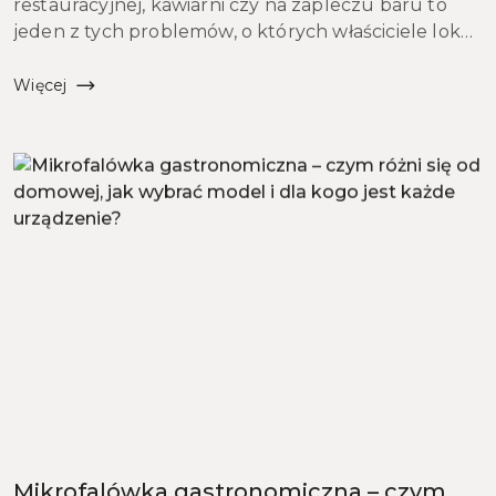
restauracyjnej, kawiarni czy na zapleczu baru to
jeden z tych problemów, o których właściciele lokali
gastronomicznych rzadko myślą przed zakupem
sprzętu – i bardzo tego żałują. Rytmiczne buczen...
Więcej
Mikrofalówka gastronomiczna – czym