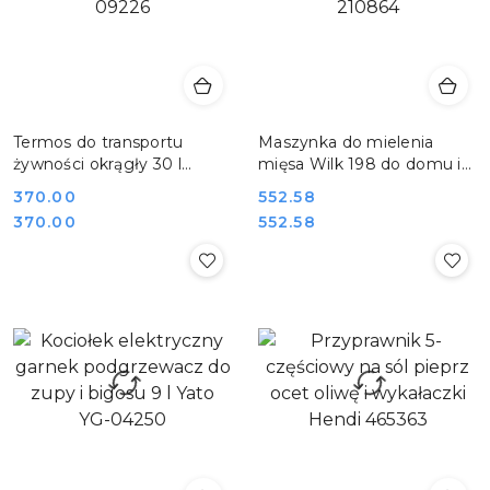
Termos do transportu
Maszynka do mielenia
żywności okrągły 30 l
mięsa Wilk 198 do domu i
cateringowy Yato YG-
małej gastronomii Hendi
Cena:
370.00
Cena:
552.58
09226
210864
Cena:
Cena:
370.00
552.58