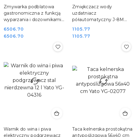
Zmywarka podblatowa
Zmiękczacz wody
gastronomiczna z funkcją
uzdatniacz
wyparzania i dozownikami
półautomatyczny J-8M
kosz 50x50 cm QQI 52T
REDFOX 00024065
6506.70
1105.77
REDFOX 00025397
Cena:
Cena:
Cena:
Cena:
6506.70
1105.77
Warnik do wina i piwa
Taca kelnerska prostokątna
elektryczny podgrzewacz
antypoślizgowa 56x40 cm