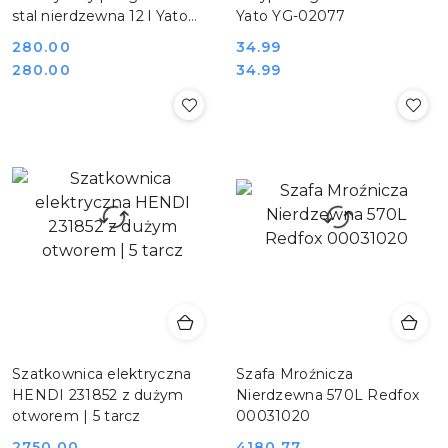
stal nierdzewna 12 l Yato
Yato YG-02077
YG-04316
280.00
34.99
Cena:
Cena:
Cena:
Cena:
280.00
34.99
Szatkownica elektryczna
Szafa Mroźnicza
HENDI 231852 z dużym
Nierdzewna 570L Redfox
otworem | 5 tarcz
00031020
2750.00
4180.77