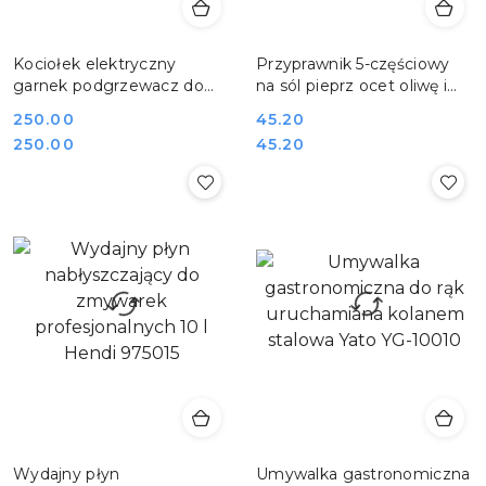
Kociołek elektryczny
Przyprawnik 5-częściowy
garnek podgrzewacz do
na sól pieprz ocet oliwę i
zupy i bigosu 9 l Yato YG-
wykałaczki Hendi 465363
Cena:
250.00
Cena:
45.20
04250
Cena:
Cena:
250.00
45.20
Wydajny płyn
Umywalka gastronomiczna