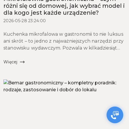
różni się od domowej, jak wybrać model i
dla kogo jest każde urządzenie?
2026-05-28 23:24:00
Kuchenka mikrofalowa w gastronomii to nie luksus
ani skrót – to jedno z najważniejszych narzędzi przy
stanowisku wydawczym. Pozwala w kilkadziesiąt
sekund odgrzać porcję, rozmrozić surowiec, dopiąć
danie w ostatniej chwili przed wydaniem. W ...
Więcej