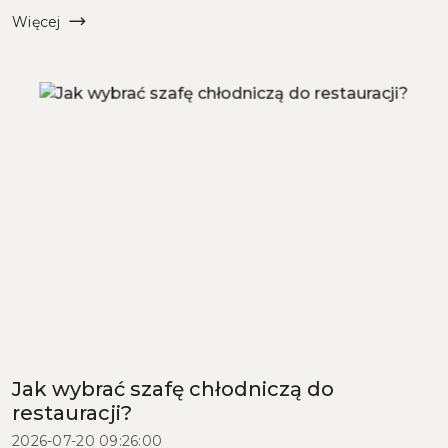
ruch roboczy końcówki w obu maszynach, d...
Więcej
Jak wybrać szafę chłodniczą do
restauracji?
2026-07-20 09:26:00