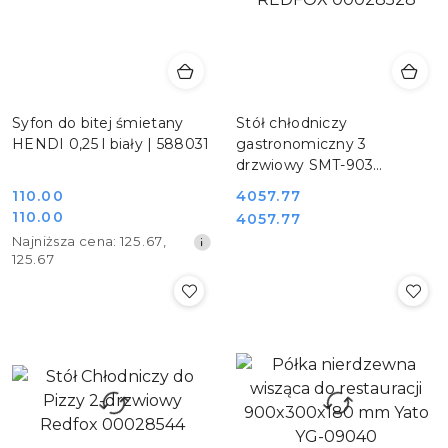
Syfon do bitej śmietany
Stół chłodniczy
HENDI 0,25 l biały | 588031
gastronomiczny 3
drzwiowy SMT-903
REDFOX 00028528
110.00
4057.77
Cena
110.00
Cena:
Cena:
4057.77
Cena
promocyjna:
Najniższa
Najniższa cena:
125.67
,
promocyjna:
cena
125.67
z
30
dni
przed
obniżką