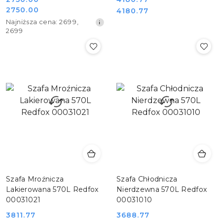
Cena
2750.00
Cena:
Cena:
4180.77
Cena
promocyjna:
Najniższa
Najniższa cena:
2699
,
promocyjna:
cena
2699
z
30
dni
przed
obniżką
Szafa Mroźnicza
Szafa Chłodnicza
Lakierowana 570L Redfox
Nierdzewna 570L Redfox
00031021
00031010
3811.77
3688.77