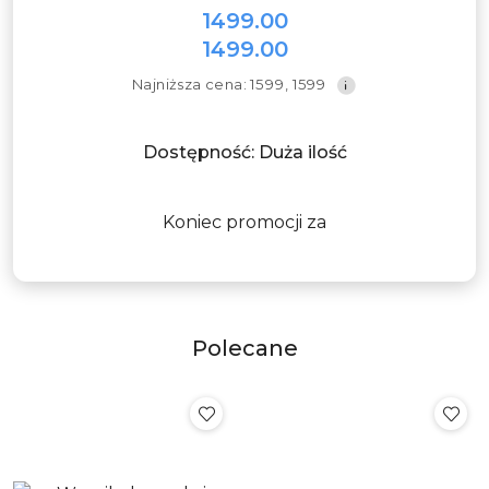
gastronomii
1499.00
Cena
1499.00
promocyjna:
Cena
Najniższa
Najniższa cena:
1599
,
1599
promocyjna:
cena
z
30
Dostępność:
Duża ilość
dni
przed
obniżką
Koniec promocji za
Polecane