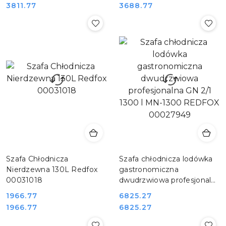
Cena:
Cena:
Cena:
Cena:
3811.77
3688.77
Szafa Chłodnicza
Szafa chłodnicza lodówka
Nierdzewna 130L Redfox
gastronomiczna
00031018
dwudrzwiowa profesjonalna
GN 2/1 1300 l MN-1300
1966.77
6825.27
REDFOX 00027949
Cena:
Cena:
Cena:
Cena:
1966.77
6825.27