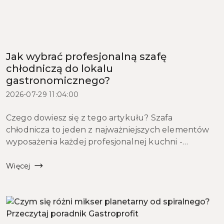
Jak wybrać profesjonalną szafę
chłodniczą do lokalu
gastronomicznego?
2026-07-29 11:04:00
Czego dowiesz się z tego artykułu? Szafa
chłodnicza to jeden z najważniejszych elementów
wyposażenia każdej profesjonalnej kuchni -
restauracyjnej, hotelowej, cateringowej czy
piekarniczej. W tym artykule wyjaśniamy, czym
Więcej
różni się szafa ch...