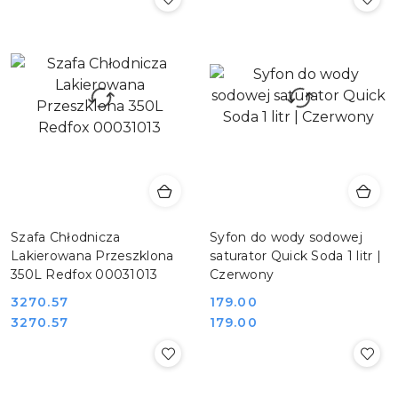
Szafa Chłodnicza
Syfon do wody sodowej
Lakierowana Przeszklona
saturator Quick Soda 1 litr |
350L Redfox 00031013
Czerwony
3270.57
179.00
Cena:
Cena:
Cena:
Cena:
3270.57
179.00