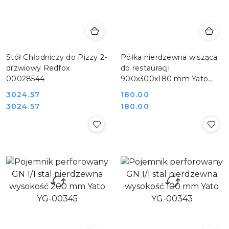
Stół Chłodniczy do Pizzy 2-
Półka nierdzewna wisząca
drzwiowy Redfox
do restauracji
00028544
900x300x180 mm Yato
YG-09040
3024.57
180.00
Cena:
Cena:
Cena:
Cena:
3024.57
180.00