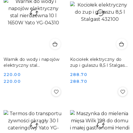
Warnik do wody i napojów
Kociołek elektryczny do
elektryczny stal
zup i gulaszu 8,5 l Stalgast
nierdzewna 10 l 1650W
432100
Cena:
220.00
Cena:
288.70
Yato YG-04310
Cena:
Cena:
220.00
288.70