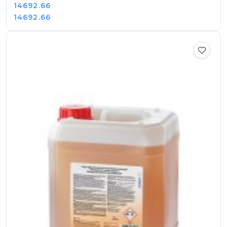
Cena:
14692.66
Cena:
14692.66