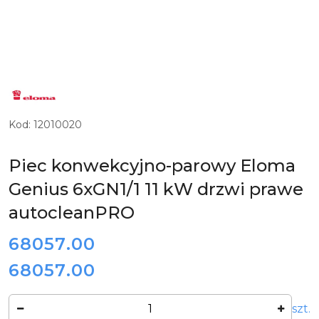
LOGO
NIEMIECKIEGO
PRODUCENTA
PIECÓW
KONWEKCYJNO-
Kod:
12010020
PAROWYCH
ELOMA
Piec konwekcyjno-parowy Eloma
Genius 6xGN1/1 11 kW drzwi prawe
autocleanPRO
cena:
68057.00
68057.00
Cena:
Ilość
szt.