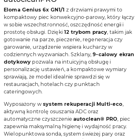
Eloma Genius 6x GN1/1
z drzwiami prawymi to
kompaktowy piec konwekcyjno-parowy, który łączy
w sobie wszechstronność, oszczędność energii i
prostotę obsługi. Dzięki
12 trybom pracy
, takim jak
gotowanie na parze, pieczenie, regeneracja czy
garowanie, urządzenie wspiera kucharzy w
codziennych wyzwaniach. Szklany,
9-calowy ekran
dotykowy
pozwala na intuicyjną obsługę i
personalizację ustawień, a kompaktowe wymiary
sprawiają, że model idealnie sprawdzi się w
restauracjach, hotelach czy punktach
cateringowych.
Wyposażony w
system rekuperacji Multi-eco
,
aktywną kontrolę osuszania ADC oraz
automatyczne czyszczenie
autoclean® PRO
, piec
zapewnia maksymalną higienę i wydajność pracy.
Wielopunktowa sonda, system świeżej pary oraz