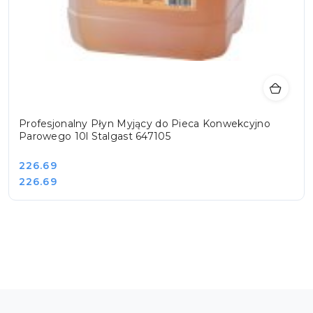
Profesjonalny Płyn Myjący do Pieca Konwekcyjno
Parowego 10l Stalgast 647105
Cena:
226.69
Cena:
226.69
Pomiń karuzelę produktów