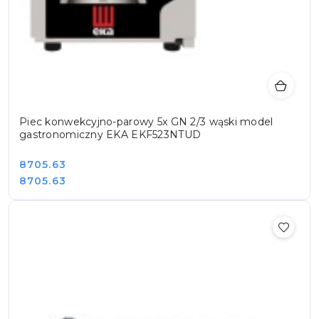
Piec konwekcyjno-parowy 5x GN 2/3 wąski model
gastronomiczny EKA EKF523NTUD
Cena:
8705.63
Cena:
8705.63