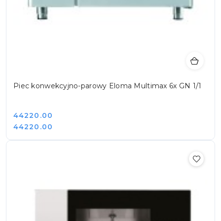
Piec konwekcyjno-parowy Eloma Multimax 6x GN 1/1
Cena:
44220.00
Cena:
44220.00