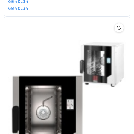
Cena:
6840.34
Cena:
6840.34