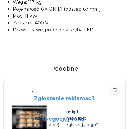
Waga: 117 kg
Pojemność: 6 × GN 1/1 (odstęp 67 mm)
Moc: 11 kW
Zasilanie: 400 V
Drzwi: prawe, podwójna szyba LED
Produkty
Podobne
Pomiń karuzelę produktów
o
statusie:
×
Zgłoszenie reklamacji
Firma /
Imię i
×
Nazwa
Negocjuj cenę
nazwisko
(opcjonalnie)
zgłaszającego*