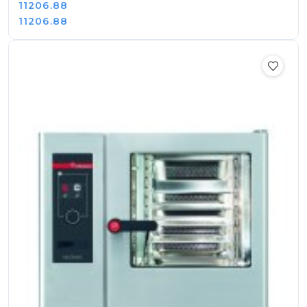
Cena:
11206.88
Cena:
11206.88