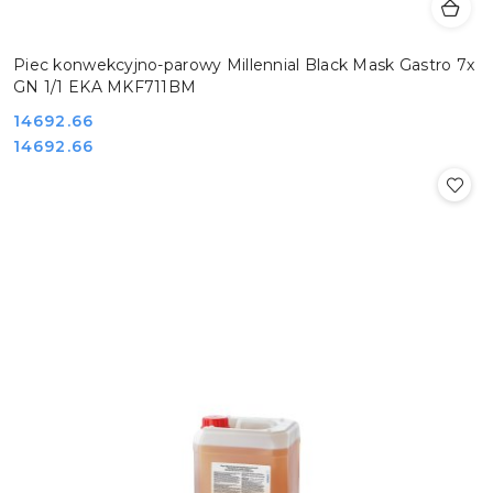
Piec konwekcyjno-parowy Millennial Black Mask Gastro 7x
GN 1/1 EKA MKF711BM
Cena:
14692.66
Cena:
14692.66