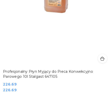
Profesjonalny Płyn Myjący do Pieca Konwekcyjno
Parowego 10l Stalgast 647105
Cena:
226.69
Cena:
226.69