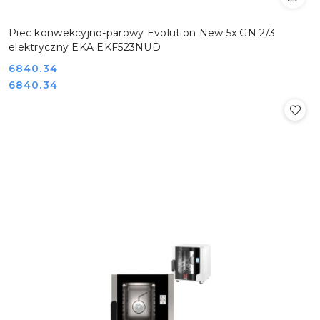
Piec konwekcyjno-parowy Evolution New 5x GN 2/3
elektryczny EKA EKF523NUD
Cena:
6840.34
Cena:
6840.34