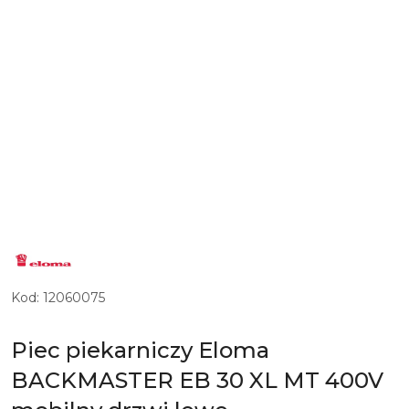
LOGO
NIEMIECKIEGO
PRODUCENTA
PIECÓW
KONWEKCYJNO-
Kod:
12060075
PAROWYCH
ELOMA
Piec piekarniczy Eloma
BACKMASTER EB 30 XL MT 400V