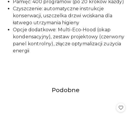
Pamięć: 400 programów (po 20 kroków każdy)
Czyszczenie: automatyczne instrukcje
konserwacji, uszczelka drzwi wciskana dla
łatwego utrzymania higieny
Opcje dodatkowe: Multi-Eco-Hood (okap
kondensacyjny), zestaw projektowy (czerwony
panel kontrolny), złącze optymalizacji zużycia
energii
Produkty
Podobne
Pomiń karuzelę produktów
o
statusie: