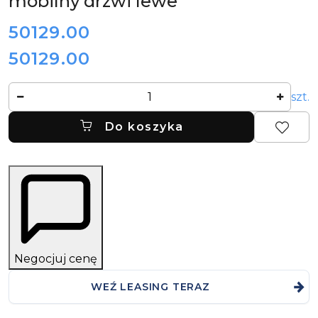
mobilny drzwi lewe
cena:
50129.00
50129.00
Cena:
Ilość
szt.
Do koszyka
Negocjuj cenę
WEŹ LEASING TERAZ