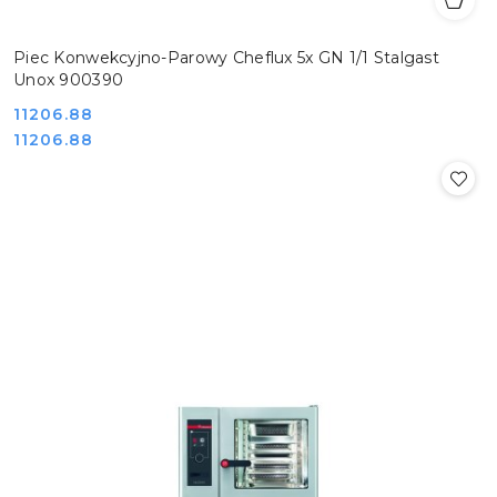
Piec Konwekcyjno-Parowy Cheflux 5x GN 1/1 Stalgast
Unox 900390
Cena:
11206.88
Cena:
11206.88