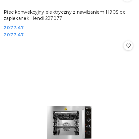
Piec konwekcyjny elektryczny z nawilżaniem H90S do
zapiekanek Hendi 227077
Cena:
2077.47
Cena:
2077.47