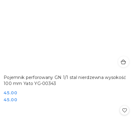
Pojemnik perforowany GN 1/1 stal nierdzewna wysokość
100 mm Yato YG-00343
Cena:
45.00
Cena:
45.00