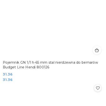
Pojemnik GN 1/1 h-65 mm stal nierdzewna do bemarów
Budget Line Hendi 800126
Cena:
31.36
Cena:
31.36