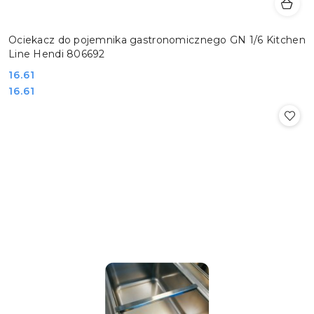
Ociekacz do pojemnika gastronomicznego GN 1/6 Kitchen
Line Hendi 806692
Cena:
16.61
Cena:
16.61