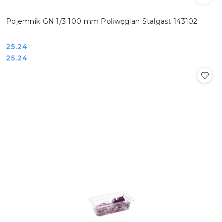
Pojemnik GN 1/3 100 mm Poliwęglan Stalgast 143102
Cena:
25.24
Cena:
25.24