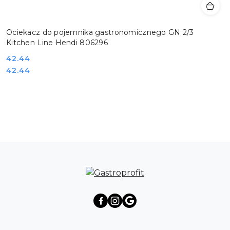
Ociekacz do pojemnika gastronomicznego GN 2/3
Kitchen Line Hendi 806296
Cena:
42.44
Cena:
42.44
Pomiń karuzelę produktów