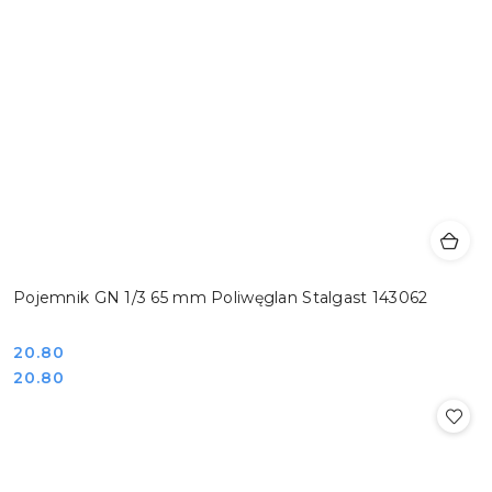
Pojemnik GN 1/3 65 mm Poliwęglan Stalgast 143062
Cena:
20.80
Cena:
20.80