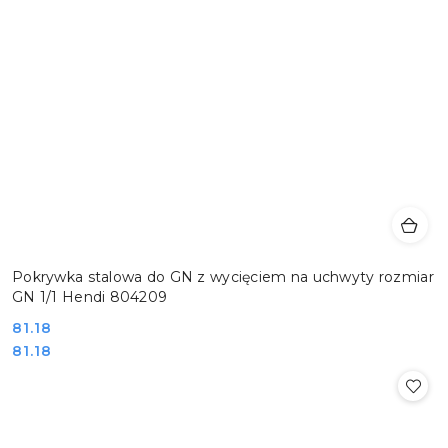
Pokrywka stalowa do GN z wycięciem na uchwyty rozmiar
GN 1/1 Hendi 804209
Cena:
81.18
Cena:
81.18