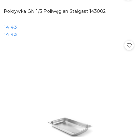
Pokrywka GN 1/3 Poliwęglan Stalgast 143002
Cena:
14.43
Cena:
14.43