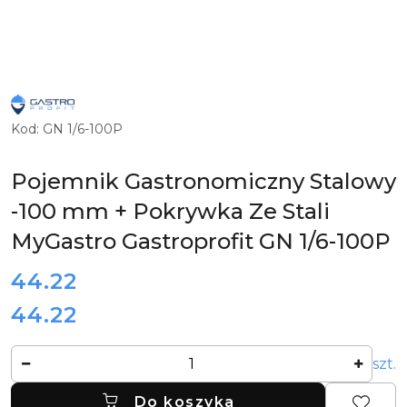
LOGO
FIRMY
GASTROPROFIT
Kod:
GN 1/6-100P
-
IMPORTERA,
PRODUCENTA
I
Pojemnik Gastronomiczny Stalowy
DYSTRYBUTORA
SPRZĘTU
-100 mm + Pokrywka Ze Stali
GASTRONOMICZNEGO
MyGastro Gastroprofit GN 1/6-100P
cena:
44.22
44.22
Cena:
Ilość
szt.
Do koszyka