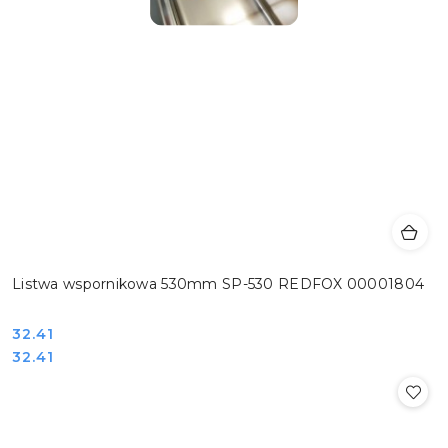
Listwa wspornikowa 530mm SP-530 REDFOX 00001804
Cena:
32.41
Cena:
32.41