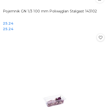
Pojemnik GN 1/3 100 mm Poliwęglan Stalgast 143102
Cena:
25.24
Cena:
25.24