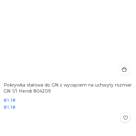
Pokrywka stalowa do GN z wycięciem na uchwyty rozmiar
GN 1/1 Hendi 804209
Cena:
81.18
Cena:
81.18