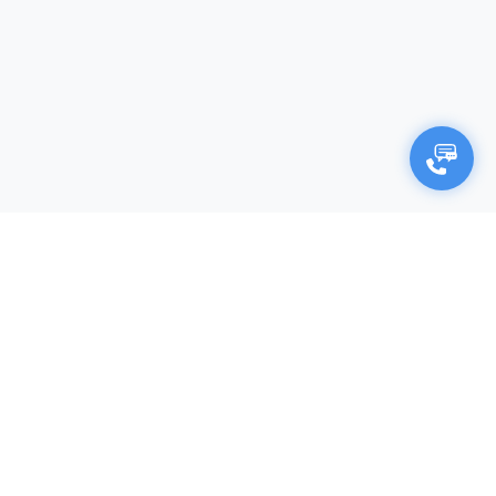
×
Negocjuj cenę
Firma (opcjonalnie)
Imię i nazwisko*
Twój adres e-mail*
Twój numer telefonu*
Produkt (nazwa, kod katalogowy)