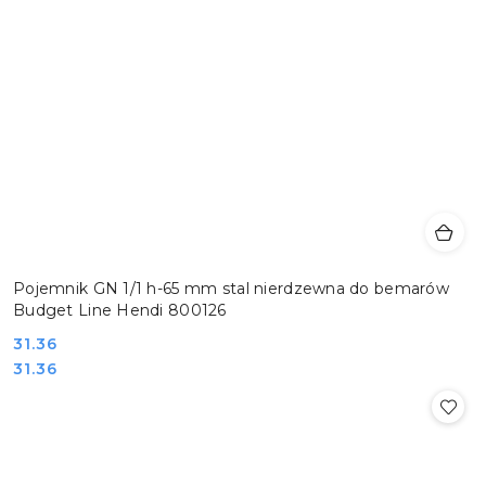
Pojemnik GN 1/1 h-65 mm stal nierdzewna do bemarów
Budget Line Hendi 800126
Cena:
31.36
Cena:
31.36