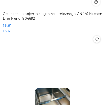
Ociekacz do pojemnika gastronomicznego GN 1/6 Kitchen
Line Hendi 806692
Cena:
16.61
Cena:
16.61