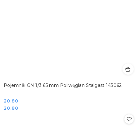
Pojemnik GN 1/3 65 mm Poliwęglan Stalgast 143062
Cena:
20.80
Cena:
20.80