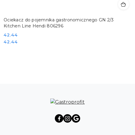
Ociekacz do pojemnika gastronomicznego GN 2/3
Kitchen Line Hendi 806296
Cena:
42.44
Cena:
42.44
Pomiń karuzelę produktów