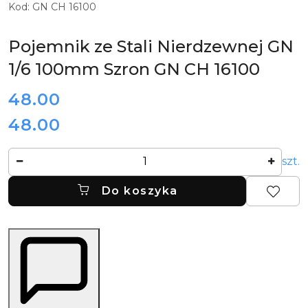
CHŁODNICZYCH
Kod:
GN CH 16100
I
GASTRONOMICZNYCH
SZRON
Pojemnik ze Stali Nierdzewnej GN
1/6 100mm Szron GN CH 16100
cena:
48.00
48.00
Cena:
Ilość
szt.
Do koszyka