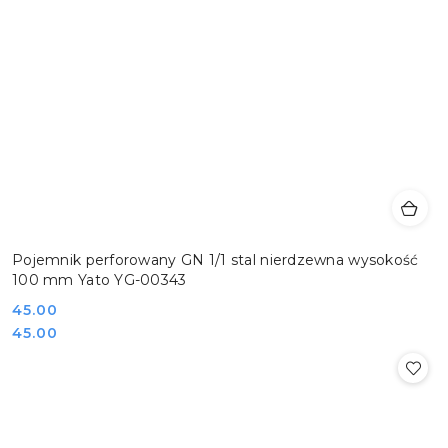
Pojemnik perforowany GN 1/1 stal nierdzewna wysokość
100 mm Yato YG-00343
Cena:
45.00
Cena:
45.00