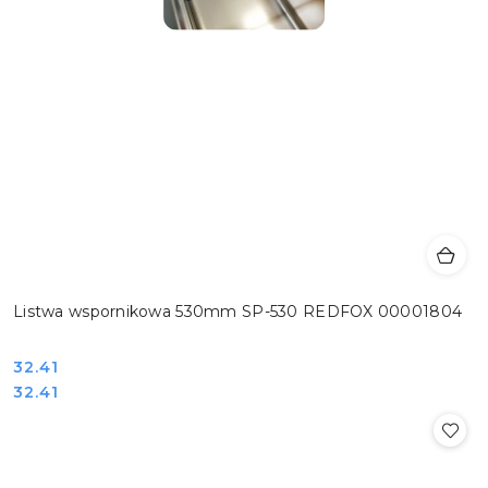
Listwa wspornikowa 530mm SP-530 REDFOX 00001804
Cena:
32.41
Cena:
32.41