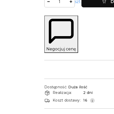
szt.
D
Negocjuj cenę
Dostępność
Dostępność:
Duża ilość
i
Realizacja:
2 dni
dostawa
Koszt dostawy:
16