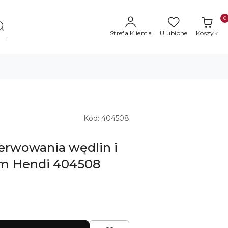
0
Strefa Klienta
Ulubione
Koszyk
Kod:
404508
erwowania wędlin i
m Hendi 404508