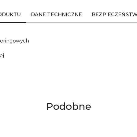
RODUKTU
DANE TECHNICZNE
BEZPIECZEŃSTW
ateringowych
ej
Produkty
Podobne
o
statusie: