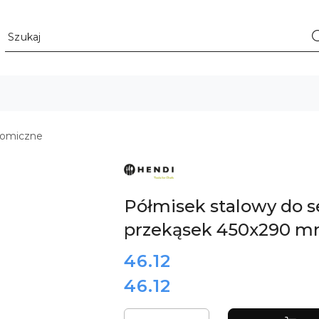
nomiczne
ZOBACZ
PRODUKTY
MARKI
HENDI
Półmisek stalowy do s
przekąsek 450x290 m
cena:
46.12
46.12
Cena:
Ilość