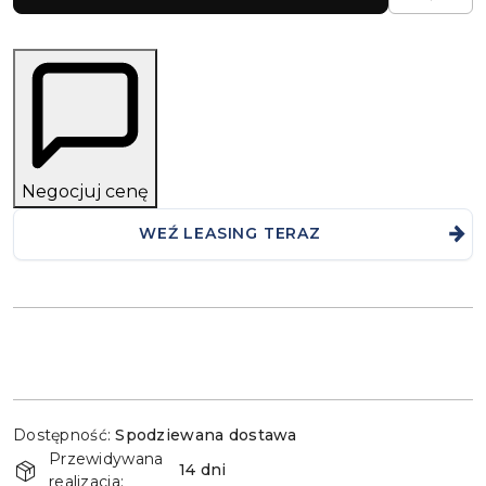
Negocjuj cenę
WEŹ LEASING TERAZ
Dostępność
Dostępność:
Spodziewana dostawa
i
Przewidywana
dostawa
14 dni
realizacja: