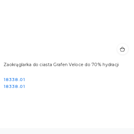
Zaokrąglarka do ciasta Grafen Veloce do 70% hydracji
Cena:
18338.01
Cena:
18338.01
Pomiń karuzelę produktów