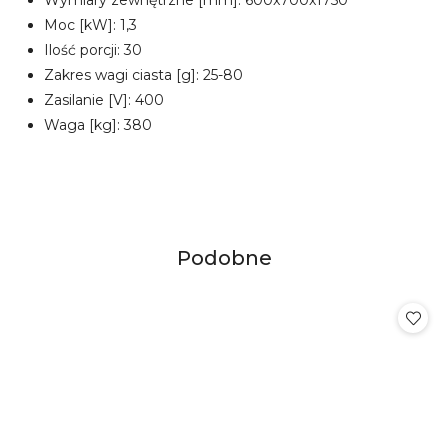
Moc [kW]: 1,3
Ilość porcji: 30
Zakres wagi ciasta [g]: 25-80
Zasilanie [V]: 400
Waga [kg]: 380
Produkty
Podobne
Pomiń karuzelę produktów
o
statusie: