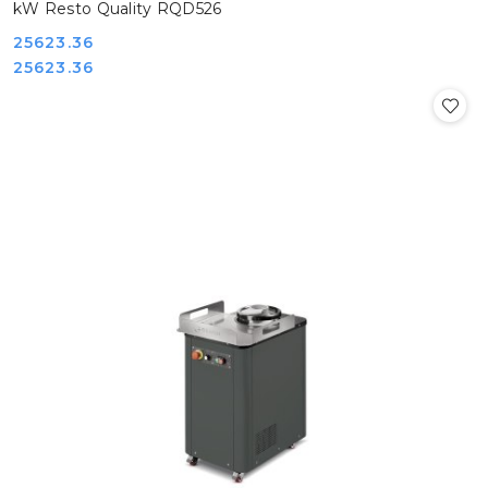
kW Resto Quality RQD526
Cena:
25623.36
Cena:
25623.36