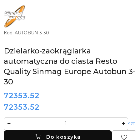
LOGO
PRODUCENTA
PROFESJONALNYCH
MASZYN
PIEKARNICZO-
CUKIERNICZYCH
Kod:
AUTOBUN 3-30
SINMAG
EUROPE
Dzielarko-zaokrąglarka
automatyczna do ciasta Resto
Quality Sinmag Europe Autobun 3-
30
cena:
72353.52
72353.52
Cena:
Ilość
szt.
Do koszyka