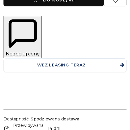
Negocjuj cenę
WEŹ LEASING TERAZ
Dostępność
Dostępność:
Spodziewana dostawa
i
Przewidywana
dostawa
14 dni