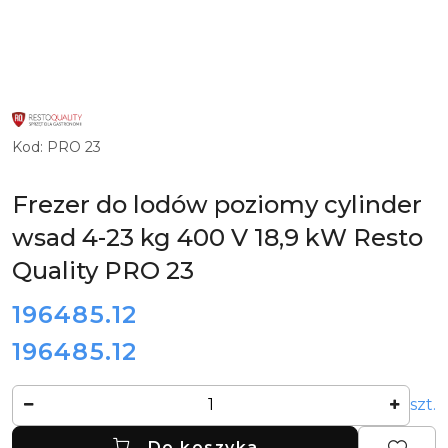
LOGO
PRODUCENTA
INNOWACYJNYCH
Kod:
PRO 23
I
ZAUTOMATYZOWANYCH
URZĄDZEŃ
DLA
Frezer do lodów poziomy cylinder
GASTRONOMII
RESTO
wsad 4-23 kg 400 V 18,9 kW Resto
QUALITY
Quality PRO 23
cena:
196485.12
196485.12
Cena:
Ilość
szt.
Do koszyka