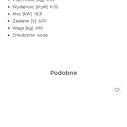
Wydajność [l/cykl]: 6-32
Moc [kW]: 18,9
Zasilanie [V]: 400
Waga [kg]: 490
Chłodzenie: woda
Produkty
Podobne
Pomiń karuzelę produktów
o
statusie: