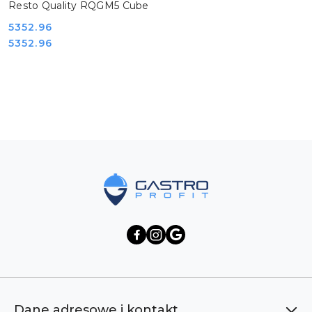
Resto Quality RQGM5 Cube
Cena:
5352.96
Cena:
5352.96
Pomiń karuzelę produktów
Dane adresowe i kontakt