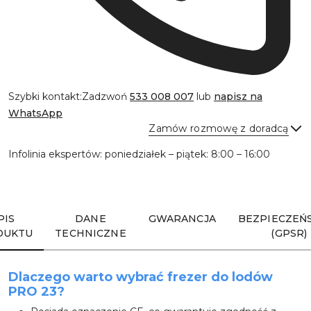
Szybki kontakt:
Zadzwoń
533 008 007
lub
napisz na
WhatsApp
Zamów rozmowę z doradcą
Infolinia ekspertów: poniedziałek – piątek: 8:00 – 16:00
Wyślij
PIS
DANE
GWARANCJA
BEZPIECZEŃ
DUKTU
TECHNICZNE
(GPSR)
Dlaczego warto wybrać frezer do lodów
PRO 23?