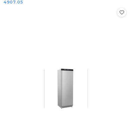
Cena:
4907.05