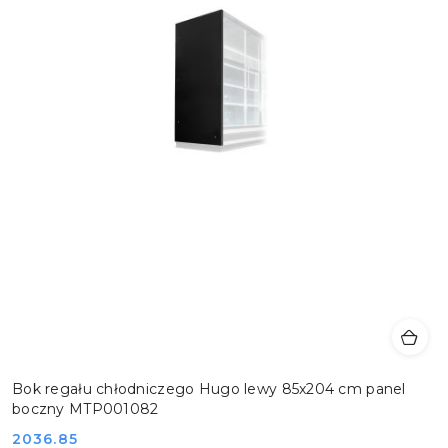
Bok regału chłodniczego Hugo lewy 85x204 cm panel
boczny MTP001082
Cena:
2036.85