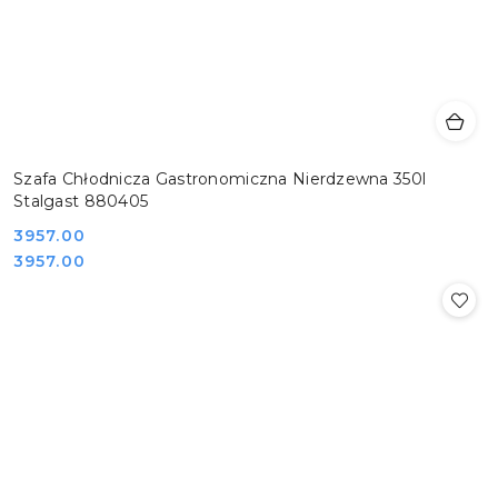
Szafa Chłodnicza Gastronomiczna Nierdzewna 350l
Stalgast 880405
Cena:
3957.00
Cena:
3957.00