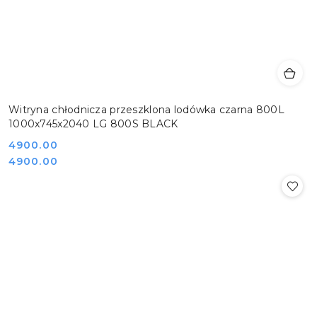
Witryna chłodnicza przeszklona lodówka czarna 800L
1000x745x2040 LG 800S BLACK
Cena:
4900.00
Cena:
4900.00