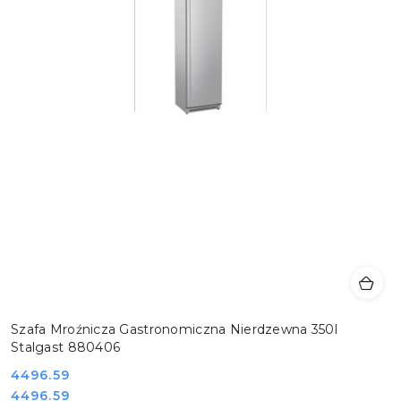
Szafa Mroźnicza Gastronomiczna Nierdzewna 350l
Stalgast 880406
Cena:
4496.59
Cena:
4496.59