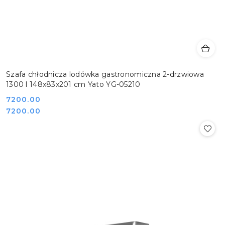
Szafa chłodnicza lodówka gastronomiczna 2-drzwiowa
1300 l 148x83x201 cm Yato YG-05210
Cena:
7200.00
Cena:
7200.00