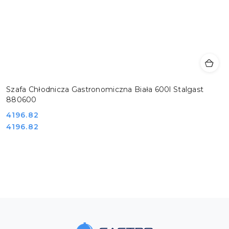
Szafa Chłodnicza Gastronomiczna Biała 600l Stalgast
880600
Cena:
4196.82
Cena:
4196.82
Pomiń karuzelę produktów