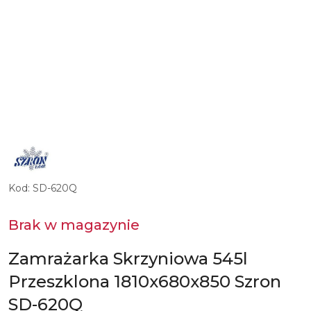
LOGO
POLSKIEGO
PRODUCENTA
URZĄDZEŃ
CHŁODNICZYCH
Kod:
SD-620Q
I
GASTRONOMICZNYCH
SZRON
Brak w magazynie
Zamrażarka Skrzyniowa 545l
Przeszklona 1810x680x850 Szron
SD-620Q