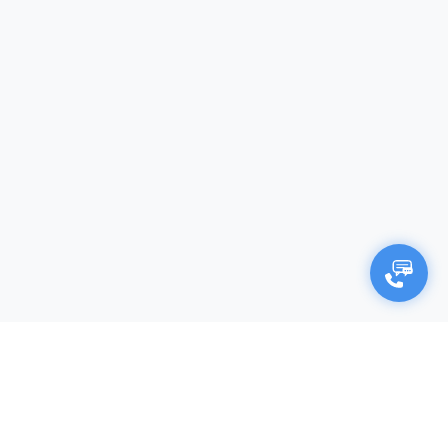
×
Negocjuj cenę
Firma (opcjonalnie)
Imię i nazwisko*