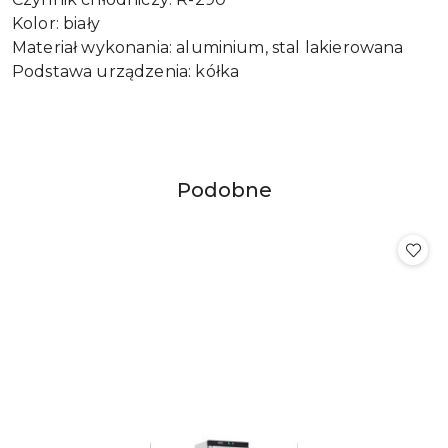
Kolor: biały
Materiał wykonania: aluminium, stal lakierowana
Podstawa urządzenia: kółka
Produkty
Podobne
Pomiń karuzelę produktów
o
statusie: