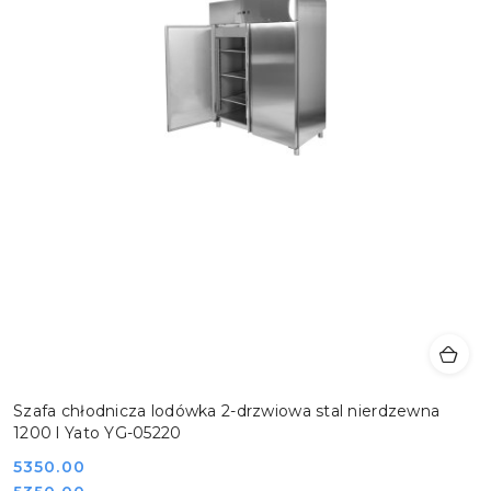
Szafa chłodnicza lodówka 2-drzwiowa stal nierdzewna
1200 l Yato YG-05220
Cena:
5350.00
Cena: