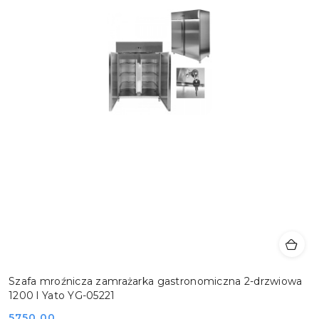
Szafa mroźnicza zamrażarka gastronomiczna 2-drzwiowa
1200 l Yato YG-05221
Cena:
5750.00