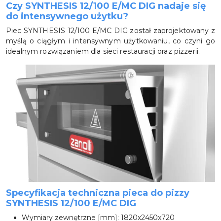
Czy SYNTHESIS 12/100 E/MC DIG nadaje się
do intensywnego użytku?
Piec SYNTHESIS 12/100 E/MC DIG został zaprojektowany z
myślą o ciągłym i intensywnym użytkowaniu, co czyni go
idealnym rozwiązaniem dla sieci restauracji oraz pizzerii.
Specyfikacja techniczna pieca do pizzy
SYNTHESIS 12/100 E/MC DIG
Wymiary zewnętrzne [mm]: 1820x2450x720