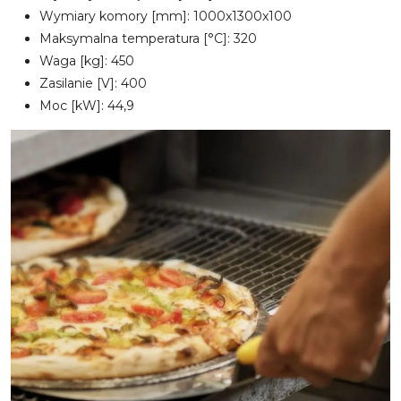
Wymiary komory [mm]: 1000x1300x100
Maksymalna temperatura [°C]: 320
Waga [kg]: 450
Zasilanie [V]: 400
Moc [kW]: 44,9