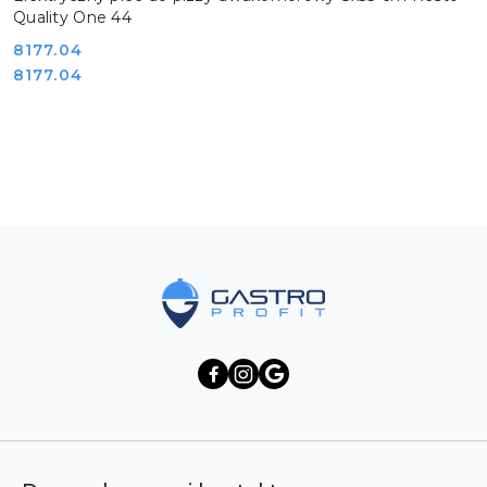
Quality One 44
Cena:
8177.04
Cena:
8177.04
Pomiń karuzelę produktów