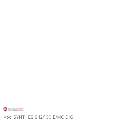
LOGO
PRODUCENTA
INNOWACYJNYCH
Kod:
SYNTHESIS 12/100 E/MC DIG
I
ZAUTOMATYZOWANYCH
URZĄDZEŃ