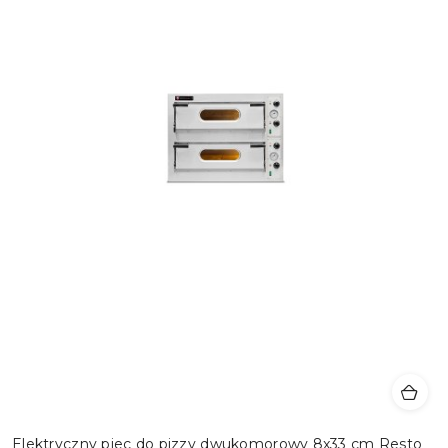
Elektryczny piec do pizzy dwukomorowy 8x33 cm Resto