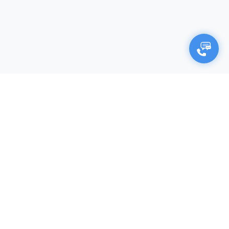
×
Negocjuj cenę
Firma (opcjonalnie)
Imię i nazwisko*
Twój adres e-mail*
Twój numer telefonu*
Produkt (nazwa, kod katalogowy)