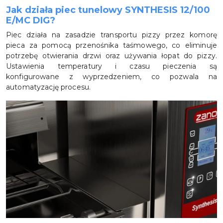
Jak działa piec tunelowy SYNTHESIS 12/100
E/MC DIG?
Piec działa na zasadzie transportu pizzy przez komorę
pieca za pomocą przenośnika taśmowego, co eliminuje
potrzebę otwierania drzwi oraz używania łopat do pizzy.
Ustawienia temperatury i czasu pieczenia są
konfigurowane z wyprzedzeniem, co pozwala na
automatyzację procesu.