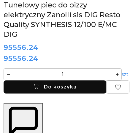
DLA
Tunelowy piec do pizzy
GASTRONOMII
RESTO
elektryczny Zanolli sis DIG Resto
QUALITY
Quality SYNTHESIS 12/100 E/MC
DIG
cena:
95556.24
95556.24
Cena:
Ilość
szt.
Do koszyka