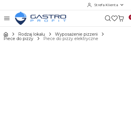
Strefa Klienta
Przejdź do treści głównej
Przejdź do wyszukiwarki
Przejdź do moje konto
Przejdź do menu głównego
Przejdź do opisu produktu
Przejdź do stopki
Rodzaj lokalu
Wyposażenie pizzerii
Piece do pizzy
Piece do pizzy elektryczne