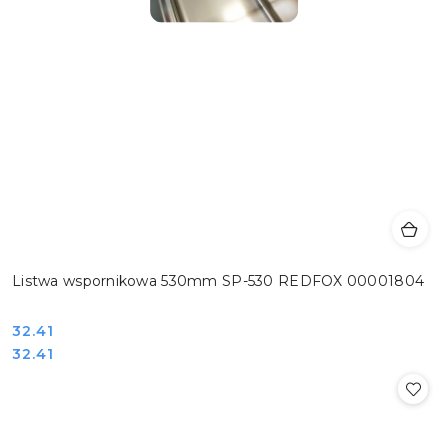
Listwa wspornikowa 530mm SP-530 REDFOX 00001804
Cena:
32.41
Cena:
32.41