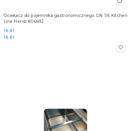
Ociekacz do pojemnika gastronomicznego GN 1/6 Kitchen
Line Hendi 806692
Cena:
16.61
Cena:
16.61