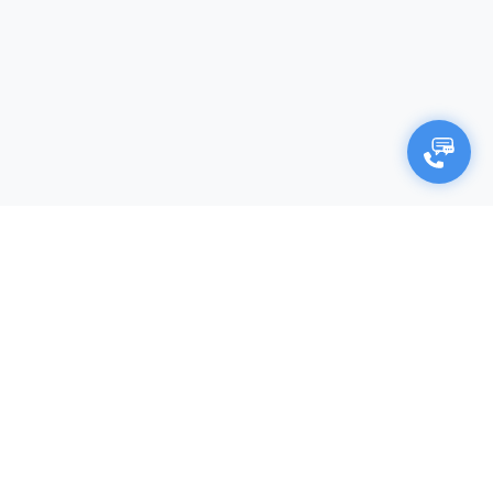
×
Negocjuj cenę
Firma (opcjonalnie)
Imię i nazwisko*
Twój adres e-mail*
Twój numer telefonu*
Produkt (nazwa, kod katalogowy)