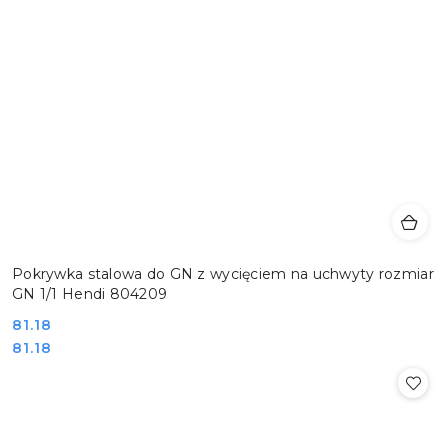
Pokrywka stalowa do GN z wycięciem na uchwyty rozmiar
GN 1/1 Hendi 804209
Cena:
81.18
Cena:
81.18