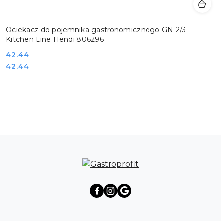
Ociekacz do pojemnika gastronomicznego GN 2/3
Kitchen Line Hendi 806296
Cena:
42.44
Cena:
42.44
Pomiń karuzelę produktów