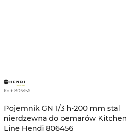
ZOBACZ
PRODUKTY
MARKI
Kod:
806456
HENDI
Pojemnik GN 1/3 h-200 mm stal
nierdzewna do bemarów Kitchen
Line Hendi 806456