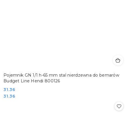
Pojemnik GN 1/1 h-65 mm stal nierdzewna do bemarów
Budget Line Hendi 800126
Cena:
31.36
Cena:
31.36