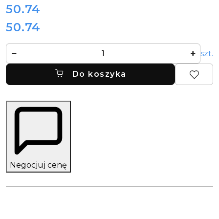
cena:
50.74
50.74
Cena:
Ilość
szt.
Do koszyka
Negocjuj cenę