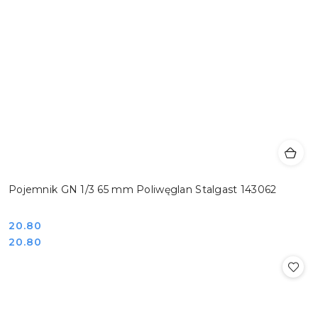
Pojemnik GN 1/3 65 mm Poliwęglan Stalgast 143062
Cena:
20.80
Cena:
20.80