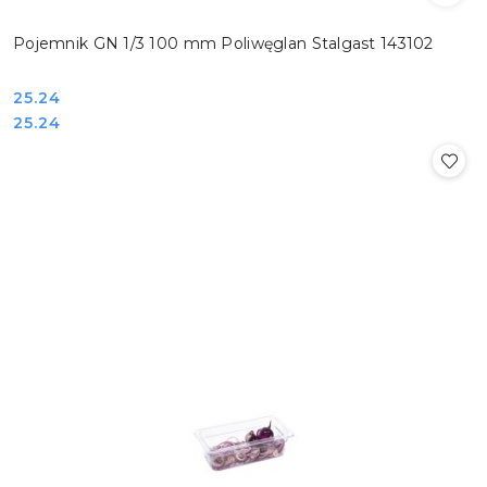
Pojemnik GN 1/3 100 mm Poliwęglan Stalgast 143102
Cena:
25.24
Cena:
25.24