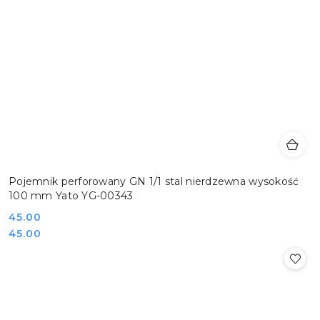
Pojemnik perforowany GN 1/1 stal nierdzewna wysokość
100 mm Yato YG-00343
Cena:
45.00
Cena:
45.00