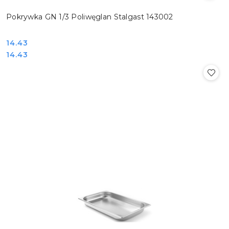
Pokrywka GN 1/3 Poliwęglan Stalgast 143002
Cena:
14.43
Cena:
14.43