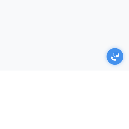
×
Negocjuj cenę
Firma (opcjonalnie)
Imię i nazwisko*
Twój adres e-mail*
Twój numer telefonu*