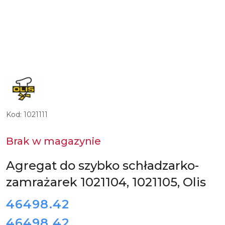
LOGO
WŁOSKIEGO
PRODUCENTA
PROFESJONALNYCH
MODUŁOWYCH
URZĄDZEŃ
Kod:
1021111
GRZEWCZYCH
I
FRYTOWNIC
OLIS
Brak w magazynie
ALI
GROUP
Agregat do szybko schładzarko-
zamrażarek 1021104, 1021105, Olis
cena:
46498.42
46498.42
Cena: