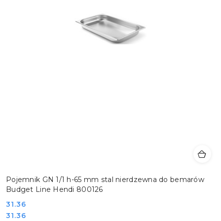
Pojemnik GN 1/1 h-65 mm stal nierdzewna do bemarów
Budget Line Hendi 800126
Cena:
31.36
Cena:
31.36