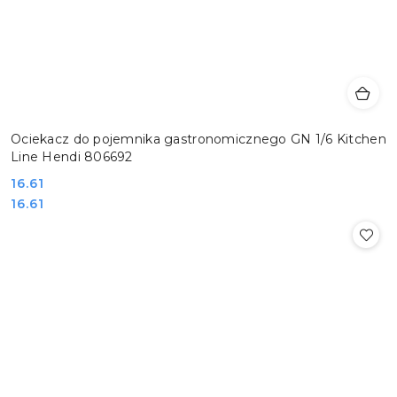
Ociekacz do pojemnika gastronomicznego GN 1/6 Kitchen
Line Hendi 806692
Cena:
16.61
Cena:
16.61