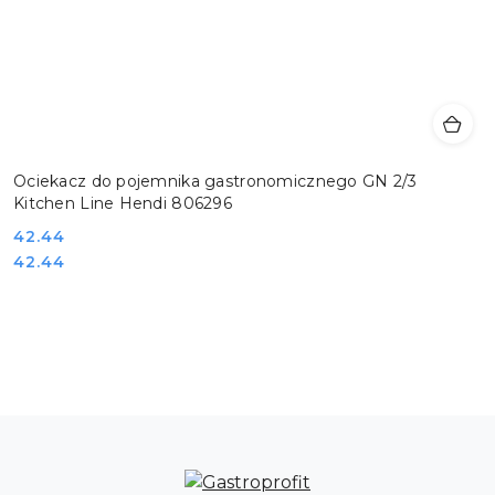
Ociekacz do pojemnika gastronomicznego GN 2/3
Kitchen Line Hendi 806296
Cena:
42.44
Cena:
42.44
Pomiń karuzelę produktów