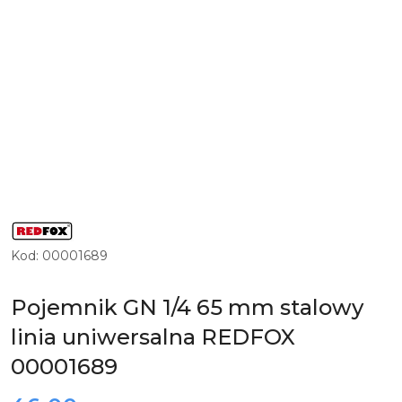
LOGO
PRODUCENTA
PROFESJONALNYCH
Kod:
00001689
URZĄDZEŃ
GRZEWCZYCH
DLA
GASTRONOMII
Pojemnik GN 1/4 65 mm stalowy
REDFOX
linia uniwersalna REDFOX
00001689