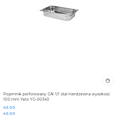
Pojemnik perforowany GN 1/1 stal nierdzewna wysokość
100 mm Yato YG-00343
Cena:
45.00
Cena:
45.00