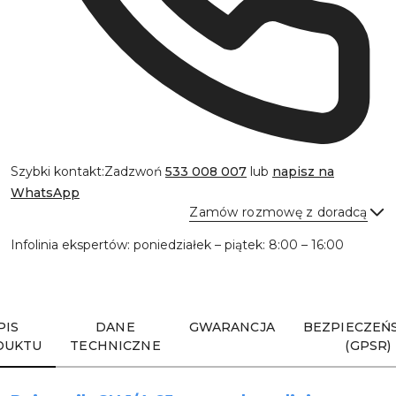
Szybki kontakt:
Zadzwoń
533 008 007
lub
napisz na
WhatsApp
Zamów rozmowę z doradcą
Infolinia ekspertów: poniedziałek – piątek: 8:00 – 16:00
Wyślij
PIS
DANE
GWARANCJA
BEZPIECZEŃ
DUKTU
TECHNICZNE
(GPSR)