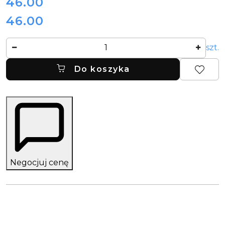
cena:
46.00
46.00
Cena:
Ilość
szt.
Do koszyka
Negocjuj cenę