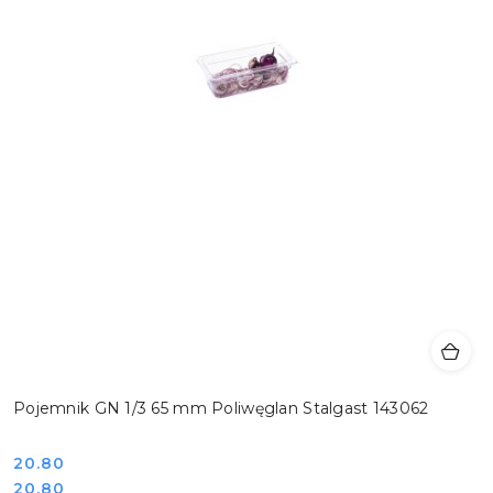
Pojemnik GN 1/3 65 mm Poliwęglan Stalgast 143062
Cena:
20.80
Cena:
20.80