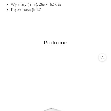
Wymiary (mm): 265 x 162 x 65
Pojemność (l): 1,7
Produkty
Podobne
Pomiń karuzelę produktów
o
statusie: