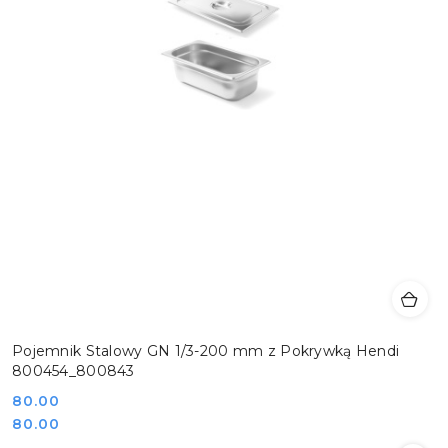
Pojemnik Stalowy GN 1/3-200 mm z Pokrywką Hendi
800454_800843
Cena:
80.00
Cena:
80.00