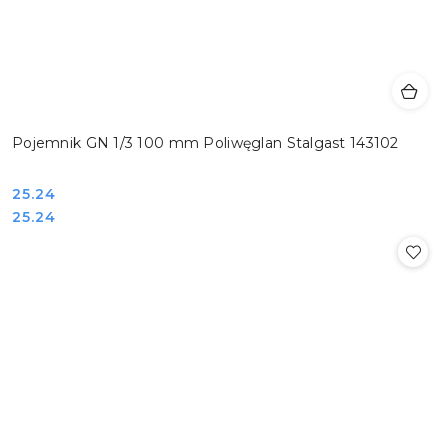
Pojemnik GN 1/3 100 mm Poliwęglan Stalgast 143102
Cena:
25.24
Cena:
25.24