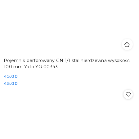
Pojemnik perforowany GN 1/1 stal nierdzewna wysokość
100 mm Yato YG-00343
Cena:
45.00
Cena:
45.00