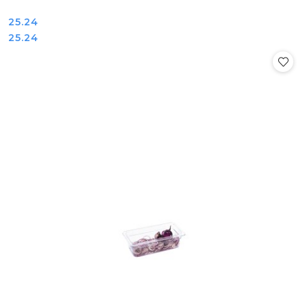
Cena:
25.24
Cena:
25.24