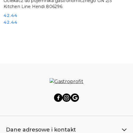
Ociekacz do pojemnika gastronomicznego GN 2/3
Kitchen Line Hendi 806296
Cena:
42.44
Cena:
42.44
Pomiń karuzelę produktów
Dane adresowe i kontakt