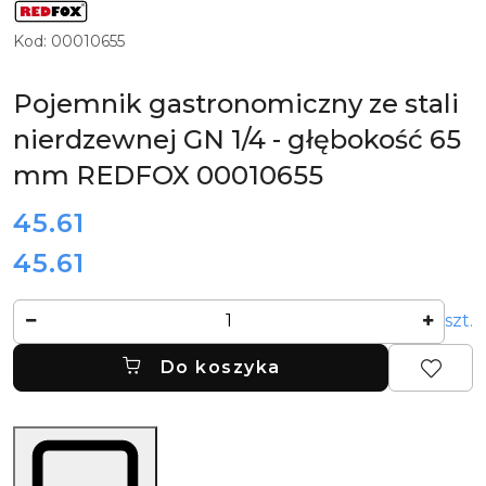
LOGO
PRODUCENTA
PROFESJONALNYCH
Kod:
00010655
URZĄDZEŃ
GRZEWCZYCH
DLA
GASTRONOMII
Pojemnik gastronomiczny ze stali
REDFOX
nierdzewnej GN 1/4 - głębokość 65
mm REDFOX 00010655
cena:
45.61
45.61
Cena:
Ilość
szt.
Do koszyka