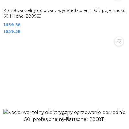
Kocioł warzelny do piwa z wyświetlaczem LCD pojemność
60 l Hendi 289969
Cena:
1659.58
Cena:
1659.58