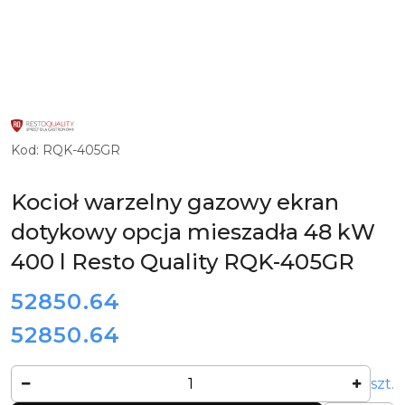
LOGO
PRODUCENTA
INNOWACYJNYCH
Kod:
RQK-405GR
I
ZAUTOMATYZOWANYCH
URZĄDZEŃ
DLA
Kocioł warzelny gazowy ekran
GASTRONOMII
RESTO
dotykowy opcja mieszadła 48 kW
QUALITY
400 l Resto Quality RQK-405GR
cena:
52850.64
52850.64
Cena:
Ilość
szt.