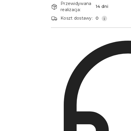
i
Przewidywana
14 dni
dostawa
realizacja:
Koszt dostawy:
0