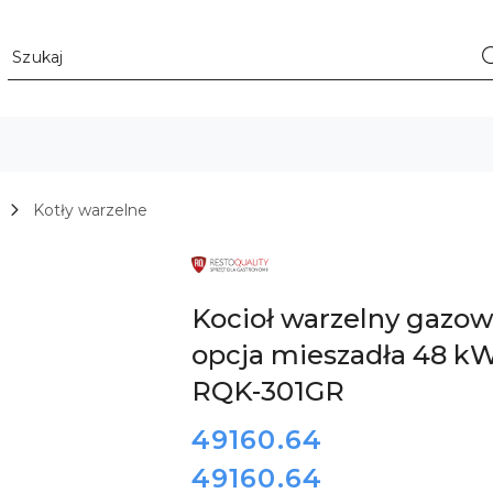
Kotły warzelne
LOGO
PRODUCENTA
INNOWACYJNYCH
I
Kocioł warzelny gazow
ZAUTOMATYZOWANYCH
URZĄDZEŃ
opcja mieszadła 48 kW
DLA
GASTRONOMII
RESTO
RQK-301GR
QUALITY
cena:
49160.64
49160.64
Cena: