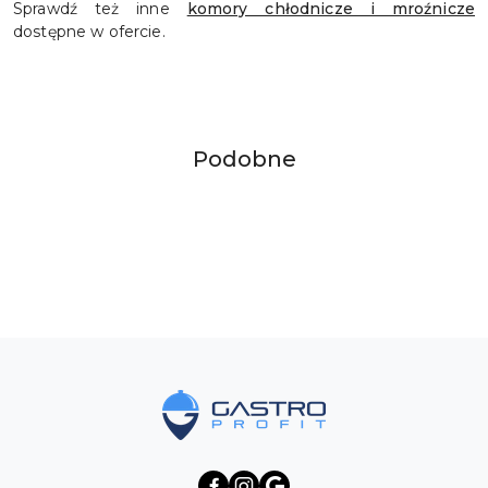
Sprawdź też inne
komory chłodnicze i mroźnicze
dostępne w ofercie.
Produkty
Podobne
Pomiń karuzelę produktów
o
statusie:
Pomiń karuzelę produktów