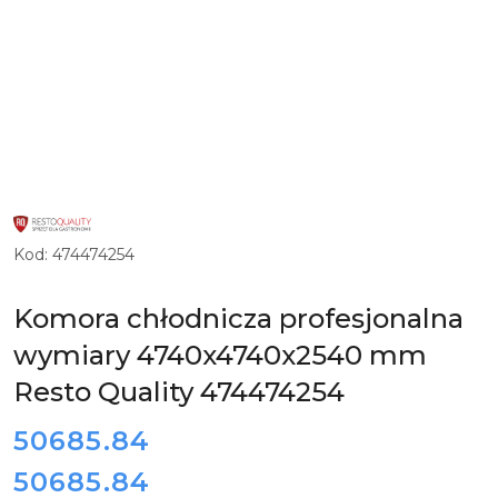
LOGO
PRODUCENTA
INNOWACYJNYCH
Kod:
474474254
I
ZAUTOMATYZOWANYCH
URZĄDZEŃ
DLA
Komora chłodnicza profesjonalna
GASTRONOMII
RESTO
wymiary 4740x4740x2540 mm
QUALITY
Resto Quality 474474254
cena:
50685.84
50685.84
Cena: