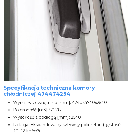
Specyfikacja techniczna komory
chłodniczej 474474254
Wymiary zewnętrzne [mm]: 4740x4740x2540
Pojemność [m3]: 50,78
Wysokość z podłogą [mm]: 2540
Izolacja: Ekspandowany sztywny poliuretan (gęstość
40-42 kg/m³)